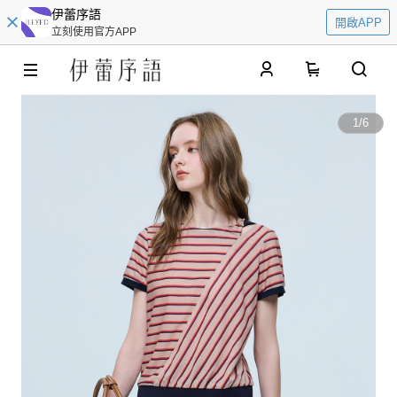
伊蕾序語
開啟APP
立刻使用官方APP
0
1
/
6