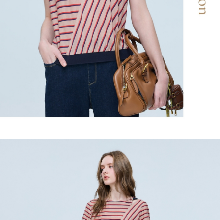
２．關於個人資料處理事宜，請瀏覽以下網址：
宅配
https://aftee.tw/terms/#terms3
３．未成年的使用者請事先徵得法定代理人或監護人之同意方可使用
每筆NT$120，滿NT$2,500(含以上)免運費
「AFTEE先享後付」，若未經同意申辦者引起之損失，本公司不負相關責
任。
宅配離島
４．使用「AFTEE先享後付」時，將依據個別帳號之用戶狀況，依本公司即
每筆NT$120，滿NT$2,500(含以上)免運費
時審查核予不同之上限額度；若仍有額度不足之情形，本公司將視審查結果
請求用戶進行身份認證。
付款後門市自取
５．嚴禁一人註冊多個帳號或使用他人資訊註冊。若發現惡意使用之情形，
恩沛科技股份有限公司將有權停止該用戶之使用額度並採取法律行動。
免運費
海外配送
查看運費