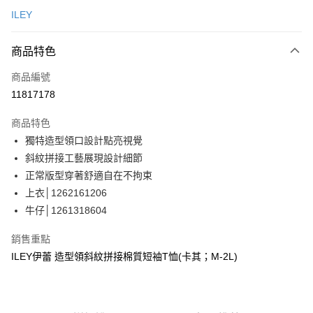
信用卡一次付款
ILEY
信用卡分期付款
3 期 0 利率 每期
NT$880
21家銀行
商品特色
合作金庫商業銀行
第一商業銀行
超商取貨付款
商品編號
華南商業銀行
彰化商業銀行
11817178
LINE Pay
上海商業儲蓄銀行
台北富邦商業銀行
國泰世華商業銀行
兆豐國際商業銀行
商品特色
Apple Pay
臺灣中小企業銀行
台中商業銀行
獨特造型領口設計點亮視覺
匯豐（台灣）商業銀行
華泰商業銀行
街口支付
斜紋拼接工藝展現設計細節
聯邦商業銀行
遠東國際商業銀行
元大商業銀行
永豐商業銀行
正常版型穿著舒適自在不拘束
悠遊付
玉山商業銀行
星展（台灣）商業銀行
上衣│1262161206
台新國際商業銀行
中國信託商業銀行
Google Pay
牛仔│1261318604
台灣樂天信用卡公司
全盈+PAY
銷售重點
大哥付你分期
ILEY伊蕾 造型領斜紋拼接棉質短袖T恤(卡其；M-2L)
相關說明
【大哥付你分期使用說明】
AFTEE先享後付
1.本服務由台灣大哥大提供，台灣大哥大用戶可立即使用無須另外申請。