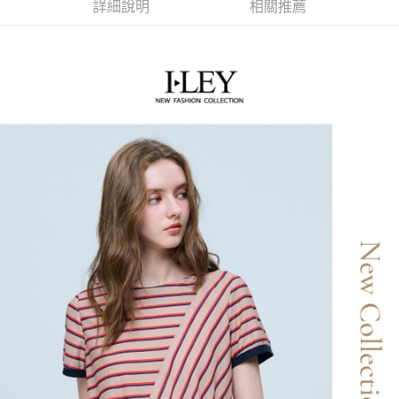
2.付款方式選擇「大哥付你分期」，訂單成立後會自動跳轉到大哥付的交易
相關說明
詳細說明
相關推薦
流程，驗證手機門號後，選擇欲分期的期數、繳款截止日，確認付款後即完
【關於「AFTEE先享後付」】
成交易。
AFTEE先享後付是「在收到商品之後才付款」的支付方式。 讓您購物簡單
運送方式
3.實際核准額度、可分期數及費用金額請依後續交易確認頁面所載為準。
便利好安心！
4.訂單成立30分鐘內，如未前往確認交易或遇審核未通過，訂單將自動取
１．簡單：不需註冊會員、不需綁卡、不需儲值。
全家取貨付款
消。如遇「轉專審核」未通過狀況，表示未達大哥付你分期系統評分，恕無
２．便利：只要手機號碼，簡訊認證，即可結帳。
法說明評估內容。
每筆NT$120，滿NT$2,500(含以上)免運費
３．安心：先確認商品／服務後，再付款。
【繳款方式說明】
1.分期款項不併入電信帳單，「大哥付你分期」於每月結算日後寄送繳費提
付款後全家取貨
【「AFTEE先享後付」結帳流程】
醒簡訊。
１．於結帳方式選擇「AFTEE先享後付」後，將跳轉至「AFTEE先享後付」
每筆NT$120，滿NT$2,500(含以上)免運費
2.透過簡訊連結打開帳單後，可選擇「超商條碼／台灣大直營門市／銀行轉
結帳頁面，進行簡訊認證並確認金額後，即可完成結帳。
帳／街口支付／iPASS MONEY」等通路繳費。
２．訂單成立數日內，您將收到繳費通知簡訊。
萊爾富取貨付款
３．收到繳費通知簡訊後14天內，點擊此簡訊中的連結，可透過四大超商／
【注意事項】
每筆NT$120，滿NT$2,500(含以上)免運費
ATM／網路銀行／等多元方式進行付款，方視為交易完成。
1.本服務係由「台灣大哥大股份有限公司」（以下簡稱本公司）所提供，讓
※ 請注意：結帳手續完成當下不需立刻繳費，但若您需要取消訂單，請聯絡
用戶於交易時，得透過本服務購買商品或服務，並由商店將買賣／分期付款
付款後萊爾富取貨
購買商品的店家。未經商家同意取消之訂單仍視為有效，需透過AFTEE先享
買賣價金債權讓與本公司後，依約使用本公司帳單繳交帳款。
後付繳納相關費用。
每筆NT$120，滿NT$2,500(含以上)免運費
2.基於同意付款使用「大哥付你分期」之契約關係目的，商店將以您的個人
※ 交易是否成功請以「AFTEE先享後付 」之結帳頁面顯示為準，若有關於
資料（包含姓名、電話或地址）提供予台灣大哥大進項蒐集、處理及利用，
是否繳費成功／繳費後需取消欲退款等相關疑問，請聯繫「AFTEE先享後付
7-11取貨付款
由本公司與您本人進行分期帳單所需資料之確認、核對及更正。
客戶支援中心」
https://netprotections.freshdesk.com/support/home
3.完整用戶服務條款，請詳閱以下連結：
https://oppay.tw/userRule
每筆NT$120，滿NT$2,500(含以上)免運費
【注意事項】
１．透過由恩沛科技股份有限公司提供之「AFTEE先享後付」服務完成之交
付款後7-11取貨
易，需依本服務之必要範圍內提供個人資料，並將交易相關給付款項請求債
每筆NT$120，滿NT$2,500(含以上)免運費
權轉讓予恩沛科技股份有限公司。