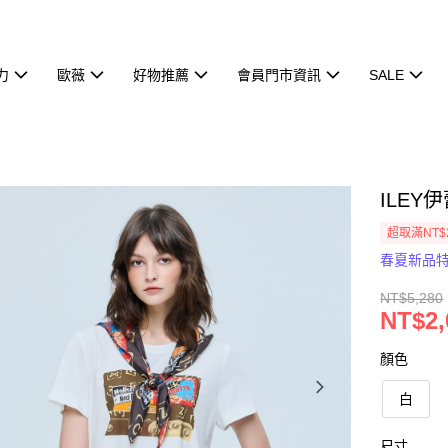
力
歐薇
好物推薦
會員門市資訊
SALE
ILEY
超取滿NT$
春夏新品
NT$5,280
NT$2,
顏色
白
尺寸