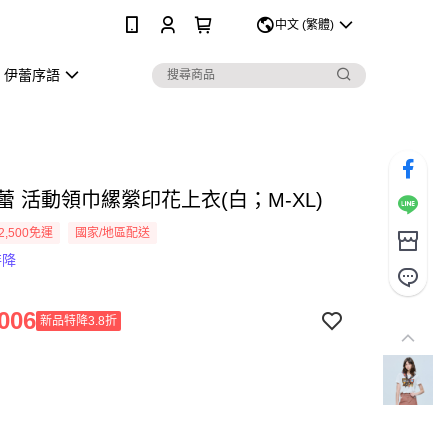
0
中文 (繁體)
伊蕾序語
伊蕾 活動領巾縲縈印花上衣(白；M-XL)
2,500免運
國家/地區配送
特降
006
新品特降3.8折