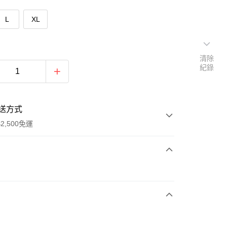
L
XL
清除
紀錄
送方式
2,500免運
次付款
期付款
0 利率 每期
NT$880
21家銀行
庫商業銀行
第一商業銀行
付款