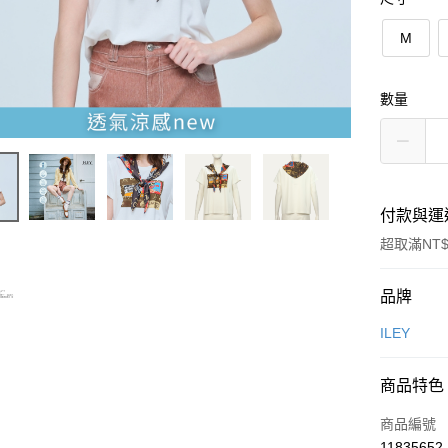
M
數量
付款與運
超取滿NT$
付款方式
品牌
信用卡一
ILEY
信用卡分
商品特色
3 期 
商品編號
合作金
超商取貨
11835652