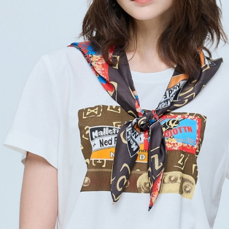
每筆NT$1
結果請求
５．嚴禁
付款後門
形，恩沛
動。
免運費
海外配送