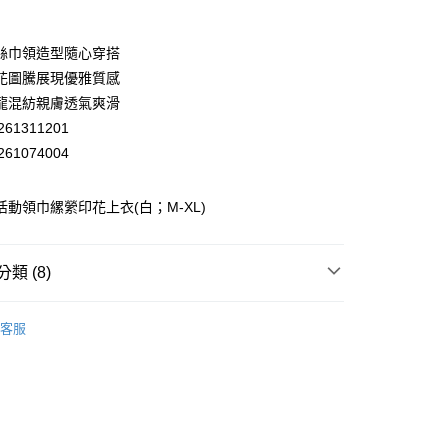
業銀行
彰化商業銀行
業儲蓄銀行
台北富邦商業銀行
華商業銀行
兆豐國際商業銀行
絲巾領造型隨心穿搭
小企業銀行
台中商業銀行
花圖騰展現優雅質感
台灣）商業銀行
華泰商業銀行
龍混紡親膚透氣爽滑
業銀行
遠東國際商業銀行
61311201
業銀行
永豐商業銀行
61074004
業銀行
星展（台灣）商業銀行
際商業銀行
中國信託商業銀行
y
天信用卡公司
 活動領巾縲縈印花上衣(白；M-XL)
分期
類 (8)
你分期使用說明】
享後付
EY】
上衣│TOP
由台灣大哥大提供，台灣大哥大用戶可立即使用無須另外申請。
客服
式選擇「大哥付你分期」，訂單成立後會自動跳轉到大哥付的交易
EY】
全部商品│ALL
證手機門號後，選擇欲分期的期數、繳款截止日，確認付款後即
FTEE先享後付」】
。
先享後付是「在收到商品之後才付款」的支付方式。 讓您購物簡單
EY】
SALE 2.8折起↘買三送一 全系列
准額度、可分期數及費用金額請依後續交易確認頁面所載為準。
心！
立30分鐘內，如未前往確認交易或遇審核未通過，訂單將自動取
：不需註冊會員、不需綁卡、不需儲值。
EY】
冰 • 透 • 涼升級
「轉專審核」未通過狀況，表示未達大哥付你分期系統評分，恕
：只要手機號碼，簡訊認證，即可結帳。
付款
評估內容。
：先確認商品／服務後，再付款。