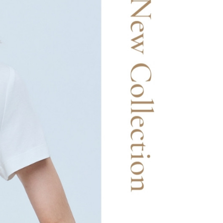
20，滿NT$2,500(含以上)免運費
用戶進行身份認證。
一人註冊多個帳號或使用他人資訊註冊。若發現惡意使用之情
市自取
科技股份有限公司將有權停止該用戶之使用額度並採取法律行
查看運費