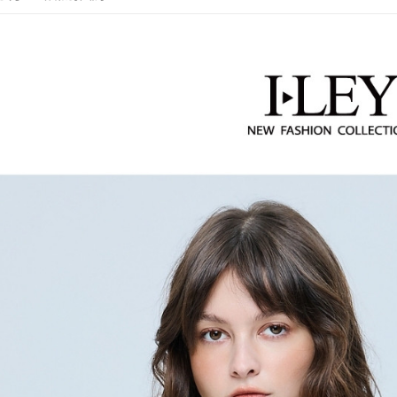
【繳款方
每筆NT$1
1.分期款
【伊蕾 IL
【「AFT
醒簡訊。
付款後全
１．於結帳
一
2.透過簡
付」結帳
每筆NT$1
帳／街口支
【伊蕾 IL
２．訂單
３．收到繳
萊爾富取
【伊蕾 IL
【注意事
／ATM／
1.本服務
每筆NT$1
※ 請注意
用戶於交
絡購買商品
款買賣價
先享後付
付款後萊
2.基於同
※ 交易是
每筆NT$1
資料（包
是否繳費成
用，由本
付客戶支
7-11取貨
3.完整用
【注意事
每筆NT$1
１．透過由
交易，需
付款後7-1
求債權轉
每筆NT$1
２．關於
https://aft
宅配
３．未成
「AFTE
每筆NT$1
任。
４．使用「
宅配離島
即時審查