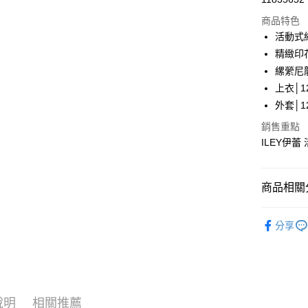
華南商
LINE Pay
上海商
商品特色
國泰世
活動式
Apple Pay
臺灣中
精緻印
匯豐（
街口支付
縲縈尼
聯邦商
上衣│12
元大商
悠遊付
外套│12
玉山商
台新國
Google Pa
銷售重點
台灣樂
ILEY伊蕾
全盈+PAY
大哥付你
商品相關分
相關說明
【大哥付
AFTEE先
【伊蕾 IL
1.本服務
分享
2.付款方
相關說明
【伊蕾 IL
流程，驗
【關於「A
完成交易
AFTEE
【伊蕾 IL
3.實際核
便利好安
運送方式
4.訂單成
１．簡單
【伊蕾 IL
消。如遇
２．便利
全家取貨
無法說明
說明
相關推薦
３．安心
活動專區