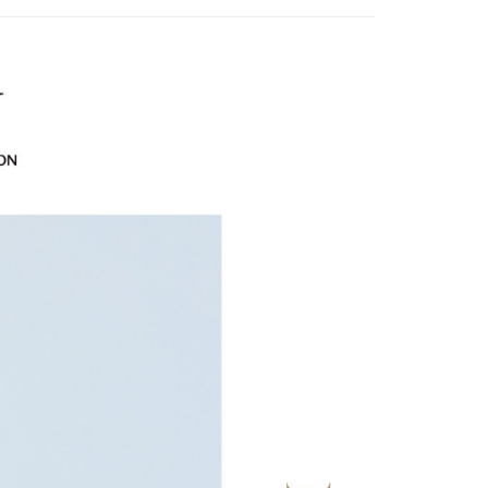
式說明】
20，滿NT$2,500(含以上)免運費
項不併入電信帳單，「大哥付你分期」於每月結算日後寄送繳費提
EY】
➤週二新品上市
春夏高訂新品3.8折 買三再送
EE先享後付」結帳流程】
家取貨
方式選擇「AFTEE先享後付」後，將跳轉至「AFTEE先享後
訊連結打開帳單後，可選擇「超商條碼／台灣大直營門市／銀行轉
頁面，進行簡訊認證並確認金額後，即可完成結帳。
20，滿NT$2,500(含以上)免運費
付／iPASS MONEY」等通路繳費。
EY】
海島度假穿搭
成立數日內，您將收到繳費通知簡訊。
費通知簡訊後14天內，點擊此簡訊中的連結，可透過四大超商
貨付款
EY】
SALE 2.8折起↘買三送一-上半身
項】
網路銀行／等多元方式進行付款，方視為交易完成。
係由「台灣大哥大股份有限公司」（以下簡稱本公司）所提供，讓
20，滿NT$2,500(含以上)免運費
：結帳手續完成當下不需立刻繳費，但若您需要取消訂單，請聯
易時，得透過本服務購買商品或服務，並由商店將買賣／分期付
的店家。未經商家同意取消之訂單仍視為有效，需透過AFTEE
金債權讓與本公司後，依約使用本公司帳單繳交帳款。
繳納相關費用。
爾富取貨
意付款使用「大哥付你分期」之契約關係目的，商店將以您的個人
否成功請以「AFTEE先享後付 」之結帳頁面顯示為準，若有關於
20，滿NT$2,500(含以上)免運費
含姓名、電話或地址）提供予台灣大哥大進項蒐集、處理及利
功／繳費後需取消欲退款等相關疑問，請聯繫「AFTEE先享後
公司與您本人進行分期帳單所需資料之確認、核對及更正。
援中心」
https://netprotections.freshdesk.com/support/home
付款
戶服務條款，請詳閱以下連結：
https://oppay.tw/userRule
項】
20，滿NT$2,500(含以上)免運費
恩沛科技股份有限公司提供之「AFTEE先享後付」服務完成之
依本服務之必要範圍內提供個人資料，並將交易相關給付款項請
1取貨
讓予恩沛科技股份有限公司。
20，滿NT$2,500(含以上)免運費
個人資料處理事宜，請瀏覽以下網址：
ee.tw/terms/#terms3
年的使用者請事先徵得法定代理人或監護人之同意方可使用
E先享後付」，若未經同意申辦者引起之損失，本公司不負相關責
20，滿NT$2,500(含以上)免運費
AFTEE先享後付」時，將依據個別帳號之用戶狀況，依本公司
核予不同之上限額度；若仍有額度不足之情形，本公司將視審查