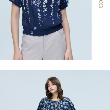
２．關於個人資料處理事宜，請瀏覽以下網址：
宅配
https://aftee.tw/terms/#terms3
３．未成年的使用者請事先徵得法定代理人或監護人之同意方可使用
每筆NT$120，滿NT$2,500(含以上)免運費
「AFTEE先享後付」，若未經同意申辦者引起之損失，本公司不負相關責
任。
宅配離島
４．使用「AFTEE先享後付」時，將依據個別帳號之用戶狀況，依本公司即
每筆NT$120，滿NT$2,500(含以上)免運費
時審查核予不同之上限額度；若仍有額度不足之情形，本公司將視審查結果
請求用戶進行身份認證。
付款後門市自取
５．嚴禁一人註冊多個帳號或使用他人資訊註冊。若發現惡意使用之情形，
恩沛科技股份有限公司將有權停止該用戶之使用額度並採取法律行動。
免運費
海外配送
查看運費