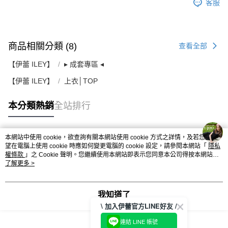
客服
商品相關分類 (8)
查看全部
【伊蕾 ILEY】
▸ 成套專區 ◂
【伊蕾 ILEY】
上衣│TOP
本分類熱銷
全站排行
本網站中使用 cookie，欲查詢有關本網站使用 cookie 方式之詳情，及若您不希
熱門標籤
望在電腦上使用 cookie 時應如何變更電腦的 cookie 設定，請參閱本網站「
隱私
權條款
」之 Cookie 聲明。您繼續使用本網站即表示您同意本公司得按本網站使
用條款之 Cookie 聲明使用 cookie。
了解更多 >
我知道了
\ 加入伊蕾官方LINE好友 /
連結 LINE 帳號