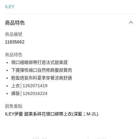
信用卡一次付款
ILEY
信用卡分期付款
3 期 0 利率 每期
NT$930
21家銀行
商品特色
合作金庫商業銀行
第一商業銀行
超商取貨付款
商品編號
華南商業銀行
彰化商業銀行
11835662
LINE Pay
上海商業儲蓄銀行
台北富邦商業銀行
國泰世華商業銀行
兆豐國際商業銀行
商品特色
Apple Pay
臺灣中小企業銀行
台中商業銀行
領口細緻綁帶打造法式甜美感
匯豐（台灣）商業銀行
華泰商業銀行
街口支付
下擺彈性縮口自然修飾腹部贅肉
聯邦商業銀行
遠東國際商業銀行
元大商業銀行
永豐商業銀行
輕盈透氣布料夏季穿著涼爽舒適
悠遊付
玉山商業銀行
星展（台灣）商業銀行
上衣│1262071419
台新國際商業銀行
中國信託商業銀行
Google Pay
褲裝│1262016224
台灣樂天信用卡公司
全盈+PAY
銷售重點
大哥付你分期
ILEY伊蕾 甜美系碎花領口綁帶上衣(深藍；M-2L)
相關說明
【大哥付你分期使用說明】
AFTEE先享後付
1.本服務由台灣大哥大提供，台灣大哥大用戶可立即使用無須另外申請。