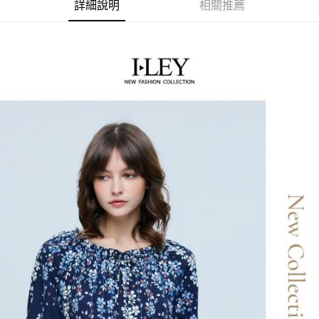
2.付款方式選擇「大哥付你分期」，訂單成立後會自動跳轉到大哥付的交易
相關說明
詳細說明
相關推薦
流程，驗證手機門號後，選擇欲分期的期數、繳款截止日，確認付款後即完
【關於「AFTEE先享後付」】
成交易。
AFTEE先享後付是「在收到商品之後才付款」的支付方式。 讓您購物簡單
運送方式
3.實際核准額度、可分期數及費用金額請依後續交易確認頁面所載為準。
便利好安心！
4.訂單成立30分鐘內，如未前往確認交易或遇審核未通過，訂單將自動取
１．簡單：不需註冊會員、不需綁卡、不需儲值。
全家取貨付款
消。如遇「轉專審核」未通過狀況，表示未達大哥付你分期系統評分，恕無
２．便利：只要手機號碼，簡訊認證，即可結帳。
法說明評估內容。
每筆NT$120，滿NT$2,500(含以上)免運費
３．安心：先確認商品／服務後，再付款。
【繳款方式說明】
1.分期款項不併入電信帳單，「大哥付你分期」於每月結算日後寄送繳費提
付款後全家取貨
【「AFTEE先享後付」結帳流程】
醒簡訊。
１．於結帳方式選擇「AFTEE先享後付」後，將跳轉至「AFTEE先享後付」
每筆NT$120，滿NT$2,500(含以上)免運費
2.透過簡訊連結打開帳單後，可選擇「超商條碼／台灣大直營門市／銀行轉
結帳頁面，進行簡訊認證並確認金額後，即可完成結帳。
帳／街口支付／iPASS MONEY」等通路繳費。
２．訂單成立數日內，您將收到繳費通知簡訊。
萊爾富取貨付款
３．收到繳費通知簡訊後14天內，點擊此簡訊中的連結，可透過四大超商／
【注意事項】
每筆NT$120，滿NT$2,500(含以上)免運費
ATM／網路銀行／等多元方式進行付款，方視為交易完成。
1.本服務係由「台灣大哥大股份有限公司」（以下簡稱本公司）所提供，讓
※ 請注意：結帳手續完成當下不需立刻繳費，但若您需要取消訂單，請聯絡
用戶於交易時，得透過本服務購買商品或服務，並由商店將買賣／分期付款
付款後萊爾富取貨
購買商品的店家。未經商家同意取消之訂單仍視為有效，需透過AFTEE先享
買賣價金債權讓與本公司後，依約使用本公司帳單繳交帳款。
後付繳納相關費用。
每筆NT$120，滿NT$2,500(含以上)免運費
2.基於同意付款使用「大哥付你分期」之契約關係目的，商店將以您的個人
※ 交易是否成功請以「AFTEE先享後付 」之結帳頁面顯示為準，若有關於
資料（包含姓名、電話或地址）提供予台灣大哥大進項蒐集、處理及利用，
是否繳費成功／繳費後需取消欲退款等相關疑問，請聯繫「AFTEE先享後付
7-11取貨付款
由本公司與您本人進行分期帳單所需資料之確認、核對及更正。
客戶支援中心」
https://netprotections.freshdesk.com/support/home
3.完整用戶服務條款，請詳閱以下連結：
https://oppay.tw/userRule
每筆NT$120，滿NT$2,500(含以上)免運費
【注意事項】
１．透過由恩沛科技股份有限公司提供之「AFTEE先享後付」服務完成之交
付款後7-11取貨
易，需依本服務之必要範圍內提供個人資料，並將交易相關給付款項請求債
每筆NT$120，滿NT$2,500(含以上)免運費
權轉讓予恩沛科技股份有限公司。