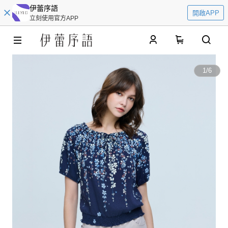
伊蕾序語
開啟APP
立刻使用官方APP
0
1
/
6