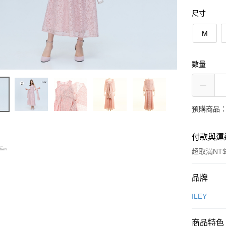
尺寸
M
數量
預購商品：
付款與運
超取滿NT$
付款方式
品牌
信用卡一
ILEY
信用卡分
商品特色