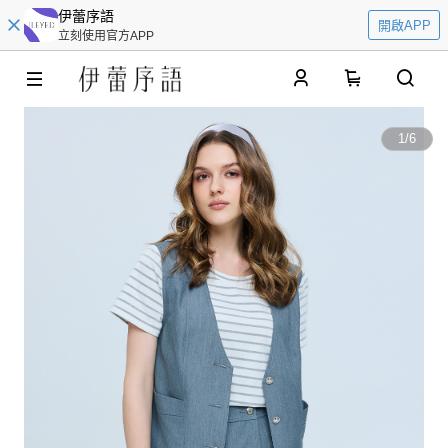
伊蕾序語
開啟APP
立刻使用官方APP
0
1
/
6