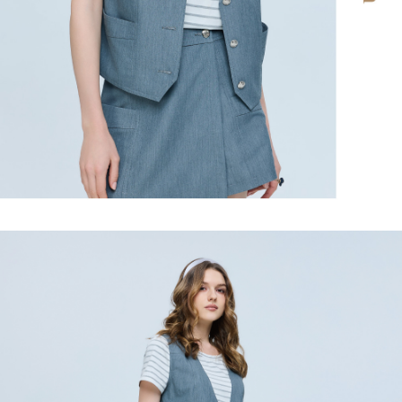
https://aftee.tw/terms/#terms3
３．未成年的使用者請事先徵得法定代理人或監護人之同意方可使用
每筆NT$120，滿NT$2,500(含以上)免運費
「AFTEE先享後付」，若未經同意申辦者引起之損失，本公司不負相關責
任。
宅配離島
４．使用「AFTEE先享後付」時，將依據個別帳號之用戶狀況，依本公司即
每筆NT$120，滿NT$2,500(含以上)免運費
時審查核予不同之上限額度；若仍有額度不足之情形，本公司將視審查結果
請求用戶進行身份認證。
付款後門市自取
５．嚴禁一人註冊多個帳號或使用他人資訊註冊。若發現惡意使用之情形，
恩沛科技股份有限公司將有權停止該用戶之使用額度並採取法律行動。
免運費
海外配送
查看運費