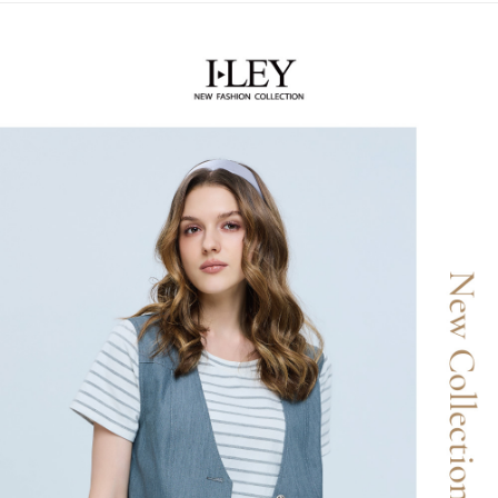
【關於「AFTEE先享後付」】
成交易。
AFTEE先享後付是「在收到商品之後才付款」的支付方式。 讓您購物簡單
運送方式
3.實際核准額度、可分期數及費用金額請依後續交易確認頁面所載為準。
便利好安心！
4.訂單成立30分鐘內，如未前往確認交易或遇審核未通過，訂單將自動取
１．簡單：不需註冊會員、不需綁卡、不需儲值。
全家取貨付款
消。如遇「轉專審核」未通過狀況，表示未達大哥付你分期系統評分，恕無
２．便利：只要手機號碼，簡訊認證，即可結帳。
法說明評估內容。
每筆NT$120，滿NT$2,500(含以上)免運費
３．安心：先確認商品／服務後，再付款。
【繳款方式說明】
1.分期款項不併入電信帳單，「大哥付你分期」於每月結算日後寄送繳費提
付款後全家取貨
【「AFTEE先享後付」結帳流程】
醒簡訊。
１．於結帳方式選擇「AFTEE先享後付」後，將跳轉至「AFTEE先享後付」
每筆NT$120，滿NT$2,500(含以上)免運費
2.透過簡訊連結打開帳單後，可選擇「超商條碼／台灣大直營門市／銀行轉
結帳頁面，進行簡訊認證並確認金額後，即可完成結帳。
帳／街口支付／iPASS MONEY」等通路繳費。
２．訂單成立數日內，您將收到繳費通知簡訊。
萊爾富取貨付款
３．收到繳費通知簡訊後14天內，點擊此簡訊中的連結，可透過四大超商／
【注意事項】
每筆NT$120，滿NT$2,500(含以上)免運費
ATM／網路銀行／等多元方式進行付款，方視為交易完成。
1.本服務係由「台灣大哥大股份有限公司」（以下簡稱本公司）所提供，讓
※ 請注意：結帳手續完成當下不需立刻繳費，但若您需要取消訂單，請聯絡
用戶於交易時，得透過本服務購買商品或服務，並由商店將買賣／分期付款
付款後萊爾富取貨
購買商品的店家。未經商家同意取消之訂單仍視為有效，需透過AFTEE先享
買賣價金債權讓與本公司後，依約使用本公司帳單繳交帳款。
後付繳納相關費用。
每筆NT$120，滿NT$2,500(含以上)免運費
2.基於同意付款使用「大哥付你分期」之契約關係目的，商店將以您的個人
※ 交易是否成功請以「AFTEE先享後付 」之結帳頁面顯示為準，若有關於
資料（包含姓名、電話或地址）提供予台灣大哥大進項蒐集、處理及利用，
是否繳費成功／繳費後需取消欲退款等相關疑問，請聯繫「AFTEE先享後付
7-11取貨付款
由本公司與您本人進行分期帳單所需資料之確認、核對及更正。
客戶支援中心」
https://netprotections.freshdesk.com/support/home
3.完整用戶服務條款，請詳閱以下連結：
https://oppay.tw/userRule
每筆NT$120，滿NT$2,500(含以上)免運費
【注意事項】
１．透過由恩沛科技股份有限公司提供之「AFTEE先享後付」服務完成之交
付款後7-11取貨
易，需依本服務之必要範圍內提供個人資料，並將交易相關給付款項請求債
每筆NT$120，滿NT$2,500(含以上)免運費
權轉讓予恩沛科技股份有限公司。
２．關於個人資料處理事宜，請瀏覽以下網址：
宅配