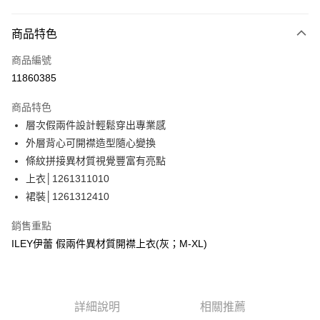
信用卡分期付款
3 期 0 利率 每期
NT$963
21家銀行
商品特色
合作金庫商業銀行
第一商業銀行
超商取貨付款
商品編號
華南商業銀行
彰化商業銀行
11860385
LINE Pay
上海商業儲蓄銀行
台北富邦商業銀行
國泰世華商業銀行
兆豐國際商業銀行
商品特色
Apple Pay
臺灣中小企業銀行
台中商業銀行
層次假兩件設計輕鬆穿出專業感
匯豐（台灣）商業銀行
華泰商業銀行
街口支付
外層背心可開襟造型隨心變換
聯邦商業銀行
遠東國際商業銀行
元大商業銀行
永豐商業銀行
條紋拼接異材質視覺豐富有亮點
悠遊付
玉山商業銀行
星展（台灣）商業銀行
上衣│1261311010
台新國際商業銀行
中國信託商業銀行
Google Pay
裙裝│1261312410
台灣樂天信用卡公司
全盈+PAY
銷售重點
大哥付你分期
ILEY伊蕾 假兩件異材質開襟上衣(灰；M-XL)
相關說明
【大哥付你分期使用說明】
AFTEE先享後付
1.本服務由台灣大哥大提供，台灣大哥大用戶可立即使用無須另外申請。
2.付款方式選擇「大哥付你分期」，訂單成立後會自動跳轉到大哥付的交易
相關說明
詳細說明
相關推薦
流程，驗證手機門號後，選擇欲分期的期數、繳款截止日，確認付款後即完