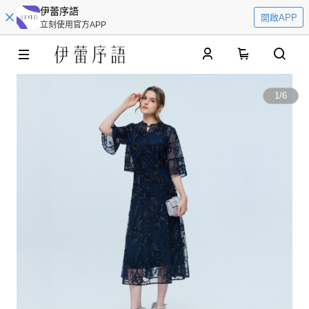
伊蕾序語
開啟APP
立刻使用官方APP
0
1
/
6