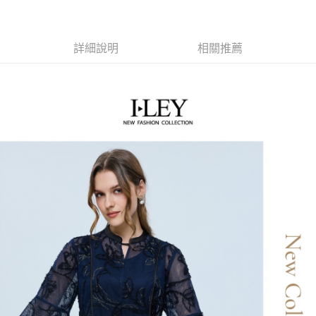
【大哥付你分期使用說明】
AFTEE先享後付
1.本服務由台灣大哥大提供，台灣大哥大用戶可立即使用無須另外申請。
2.付款方式選擇「大哥付你分期」，訂單成立後會自動跳轉到大哥付的交易
相關說明
流程，驗證手機門號後，選擇欲分期的期數、繳款截止日，確認付款後即完
【關於「AFTEE先享後付」】
詳細說明
相關推薦
成交易。
AFTEE先享後付是「在收到商品之後才付款」的支付方式。 讓您購物簡單
運送方式
3.實際核准額度、可分期數及費用金額請依後續交易確認頁面所載為準。
便利好安心！
4.訂單成立30分鐘內，如未前往確認交易或遇審核未通過，訂單將自動取
１．簡單：不需註冊會員、不需綁卡、不需儲值。
全家取貨付款
消。如遇「轉專審核」未通過狀況，表示未達大哥付你分期系統評分，恕無
２．便利：只要手機號碼，簡訊認證，即可結帳。
法說明評估內容。
每筆NT$120，滿NT$2,500(含以上)免運費
３．安心：先確認商品／服務後，再付款。
【繳款方式說明】
1.分期款項不併入電信帳單，「大哥付你分期」於每月結算日後寄送繳費提
付款後全家取貨
【「AFTEE先享後付」結帳流程】
醒簡訊。
１．於結帳方式選擇「AFTEE先享後付」後，將跳轉至「AFTEE先享後付」
每筆NT$120，滿NT$2,500(含以上)免運費
2.透過簡訊連結打開帳單後，可選擇「超商條碼／台灣大直營門市／銀行轉
結帳頁面，進行簡訊認證並確認金額後，即可完成結帳。
帳／街口支付／iPASS MONEY」等通路繳費。
２．訂單成立數日內，您將收到繳費通知簡訊。
萊爾富取貨付款
３．收到繳費通知簡訊後14天內，點擊此簡訊中的連結，可透過四大超商／
【注意事項】
每筆NT$120，滿NT$2,500(含以上)免運費
ATM／網路銀行／等多元方式進行付款，方視為交易完成。
1.本服務係由「台灣大哥大股份有限公司」（以下簡稱本公司）所提供，讓
※ 請注意：結帳手續完成當下不需立刻繳費，但若您需要取消訂單，請聯絡
用戶於交易時，得透過本服務購買商品或服務，並由商店將買賣／分期付款
付款後萊爾富取貨
購買商品的店家。未經商家同意取消之訂單仍視為有效，需透過AFTEE先享
買賣價金債權讓與本公司後，依約使用本公司帳單繳交帳款。
後付繳納相關費用。
每筆NT$120，滿NT$2,500(含以上)免運費
2.基於同意付款使用「大哥付你分期」之契約關係目的，商店將以您的個人
※ 交易是否成功請以「AFTEE先享後付 」之結帳頁面顯示為準，若有關於
資料（包含姓名、電話或地址）提供予台灣大哥大進項蒐集、處理及利用，
是否繳費成功／繳費後需取消欲退款等相關疑問，請聯繫「AFTEE先享後付
7-11取貨付款
由本公司與您本人進行分期帳單所需資料之確認、核對及更正。
客戶支援中心」
https://netprotections.freshdesk.com/support/home
3.完整用戶服務條款，請詳閱以下連結：
https://oppay.tw/userRule
每筆NT$120，滿NT$2,500(含以上)免運費
【注意事項】
１．透過由恩沛科技股份有限公司提供之「AFTEE先享後付」服務完成之交
付款後7-11取貨