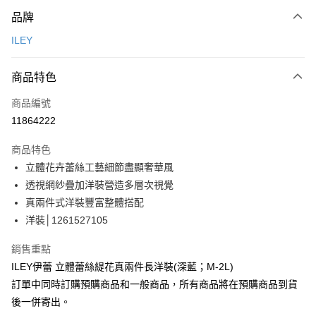
付款方式
品牌
信用卡一次付款
ILEY
信用卡分期付款
3 期 0 利率 每期
NT$1,730
21家銀行
商品特色
合作金庫商業銀行
第一商業銀行
超商取貨付款
商品編號
華南商業銀行
彰化商業銀行
11864222
LINE Pay
上海商業儲蓄銀行
台北富邦商業銀行
國泰世華商業銀行
兆豐國際商業銀行
商品特色
Apple Pay
臺灣中小企業銀行
台中商業銀行
立體花卉蕾絲工藝細節盡顯奢華風
匯豐（台灣）商業銀行
華泰商業銀行
街口支付
透視網紗疊加洋裝營造多層次視覺
聯邦商業銀行
遠東國際商業銀行
元大商業銀行
永豐商業銀行
真兩件式洋裝豐富整體搭配
悠遊付
玉山商業銀行
星展（台灣）商業銀行
洋裝│1261527105
台新國際商業銀行
中國信託商業銀行
Google Pay
台灣樂天信用卡公司
銷售重點
全盈+PAY
ILEY伊蕾 立體蕾絲緹花真兩件長洋裝(深藍；M-2L)
大哥付你分期
訂單中同時訂購預購商品和一般商品，所有商品將在預購商品到貨
相關說明
後一併寄出。