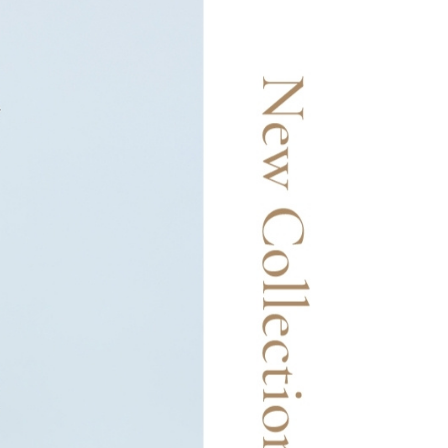
20，滿NT$2,500(含以上)免運費
AFTEE先享後付」時，將依據個別帳號之用戶狀況，依本公司
核予不同之上限額度；若仍有額度不足之情形，本公司將視審查
20，滿NT$2,500(含以上)免運費
用戶進行身份認證。
一人註冊多個帳號或使用他人資訊註冊。若發現惡意使用之情
市自取
科技股份有限公司將有權停止該用戶之使用額度並採取法律行
查看運費