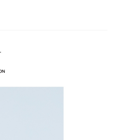
EY】
立30分鐘內，如未前往確認交易或遇審核未通過，訂單將自動取
洋裝│DRESS
：不需註冊會員、不需綁卡、不需儲值。
「轉專審核」未通過狀況，表示未達大哥付你分期系統評分，恕
：只要手機號碼，簡訊認證，即可結帳。
付款
EY】
全部商品│ALL
評估內容。
：先確認商品／服務後，再付款。
式說明】
20，滿NT$2,500(含以上)免運費
EY】
SALE 2.8折起↘買三送一 全系列
項不併入電信帳單，「大哥付你分期」於每月結算日後寄送繳費提
EE先享後付」結帳流程】
家取貨
方式選擇「AFTEE先享後付」後，將跳轉至「AFTEE先享後
EY】
SALE 2.8折起↘買三送一-洋裝
訊連結打開帳單後，可選擇「超商條碼／台灣大直營門市／銀行轉
頁面，進行簡訊認證並確認金額後，即可完成結帳。
20，滿NT$2,500(含以上)免運費
付／iPASS MONEY」等通路繳費。
成立數日內，您將收到繳費通知簡訊。
費通知簡訊後14天內，點擊此簡訊中的連結，可透過四大超商
貨付款
項】
EY】
➤週二新品上市
春夏高訂新品3.8折 買三再送
網路銀行／等多元方式進行付款，方視為交易完成。
係由「台灣大哥大股份有限公司」（以下簡稱本公司）所提供，讓
20，滿NT$2,500(含以上)免運費
：結帳手續完成當下不需立刻繳費，但若您需要取消訂單，請聯
易時，得透過本服務購買商品或服務，並由商店將買賣／分期付
的店家。未經商家同意取消之訂單仍視為有效，需透過AFTEE
金債權讓與本公司後，依約使用本公司帳單繳交帳款。
EY】
海島度假穿搭
繳納相關費用。
爾富取貨
意付款使用「大哥付你分期」之契約關係目的，商店將以您的個人
否成功請以「AFTEE先享後付 」之結帳頁面顯示為準，若有關於
20，滿NT$2,500(含以上)免運費
含姓名、電話或地址）提供予台灣大哥大進項蒐集、處理及利
功／繳費後需取消欲退款等相關疑問，請聯繫「AFTEE先享後
公司與您本人進行分期帳單所需資料之確認、核對及更正。
援中心」
https://netprotections.freshdesk.com/support/home
付款
戶服務條款，請詳閱以下連結：
https://oppay.tw/userRule
項】
20，滿NT$2,500(含以上)免運費
恩沛科技股份有限公司提供之「AFTEE先享後付」服務完成之
依本服務之必要範圍內提供個人資料，並將交易相關給付款項請
1取貨
讓予恩沛科技股份有限公司。
20，滿NT$2,500(含以上)免運費
個人資料處理事宜，請瀏覽以下網址：
ee.tw/terms/#terms3
年的使用者請事先徵得法定代理人或監護人之同意方可使用
E先享後付」，若未經同意申辦者引起之損失，本公司不負相關責