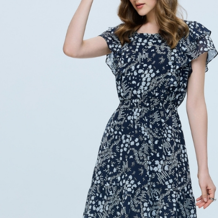
每筆NT$1
任。
４．使用「
宅配離島
即時審查
每筆NT$1
結果請求
５．嚴禁
付款後門
形，恩沛
動。
免運費
海外配送