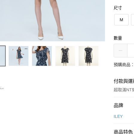
尺寸
M
數量
預購商品：
付款與運
超取滿NT$
付款方式
品牌
信用卡一
ILEY
信用卡分
商品特色