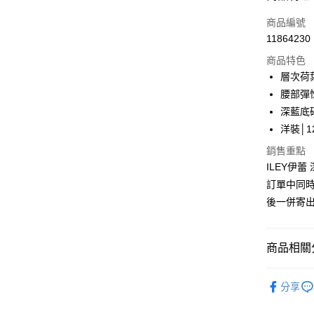
3 期 
商品編號
合作金
超商取貨
11864230
華南商
LINE Pay
上海商
商品特色
國泰世
層次荷
Apple Pay
臺灣中
腰部彈
匯豐（
街口支付
深藍底
聯邦商
洋裝│12
元大商
悠遊付
玉山商
銷售重點
台新國
Google Pa
ILEY伊蕾
台灣樂
訂單中同
全盈+PAY
後一併寄
大哥付你
相關說明
【大哥付
商品相關分
AFTEE先
1.本服務
2.付款方
相關說明
【伊蕾 IL
流程，驗
【關於「A
分享
完成交易
【伊蕾 IL
AFTEE
3.實際核
便利好安