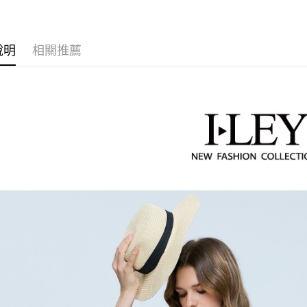
運送方式
【伊蕾 IL
4.訂單成
１．簡單
消。如遇
２．便利
全家取貨
【伊蕾 IL
無法說明
３．安心
【繳款方
每筆NT$1
說明
相關推薦
【伊蕾 IL
1.分期款
【「AFT
醒簡訊。
付款後全
１．於結帳
【伊蕾 IL
2.透過簡
付」結帳
每筆NT$1
帳／街口支
２．訂單
活動專區
３．收到繳
萊爾富取
【注意事
【伊蕾 IL
／ATM／
1.本服務
每筆NT$1
※ 請注意
一
用戶於交
絡購買商品
款買賣價
【伊蕾 IL
先享後付
付款後萊
2.基於同
※ 交易是
每筆NT$1
資料（包
是否繳費成
用，由本
付客戶支
7-11取貨
3.完整用
【注意事
每筆NT$1
１．透過由
交易，需
付款後7-1
求債權轉
每筆NT$1
２．關於
https://aft
宅配
３．未成
「AFTE