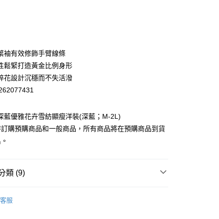
0 利率 每期
NT$1,396
21家銀行
庫商業銀行
第一商業銀行
付款
業銀行
彰化商業銀行
業儲蓄銀行
台北富邦商業銀行
華商業銀行
兆豐國際商業銀行
葉袖有效修飾手臂線條
小企業銀行
台中商業銀行
性鬆緊打造黃金比例身形
台灣）商業銀行
華泰商業銀行
碎花設計沉穩而不失活潑
業銀行
遠東國際商業銀行
62077431
業銀行
永豐商業銀行
業銀行
星展（台灣）商業銀行
際商業銀行
中國信託商業銀行
y
 深藍優雅花卉雪紡顯瘦洋裝(深藍；M-2L)
天信用卡公司
時訂購預購商品和一般商品，所有商品將在預購商品到貨
出。
分期
你分期使用說明】
類 (9)
享後付
由台灣大哥大提供，台灣大哥大用戶可立即使用無須另外申請。
式選擇「大哥付你分期」，訂單成立後會自動跳轉到大哥付的交易
EY】
▸ MIT精選 ◂
證手機門號後，選擇欲分期的期數、繳款截止日，確認付款後即
FTEE先享後付」】
客服
。
EY】
➤週二新品上市
▸門市好評 開啟預購
先享後付是「在收到商品之後才付款」的支付方式。 讓您購物簡單
准額度、可分期數及費用金額請依後續交易確認頁面所載為準。
心！