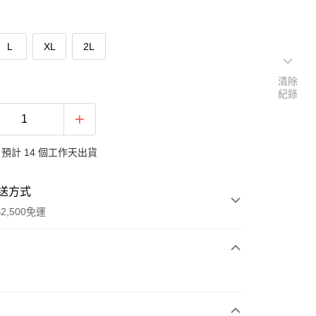
L
XL
2L
清除
紀錄
預計 14 個工作天出貨
送方式
2,500免運
次付款
期付款