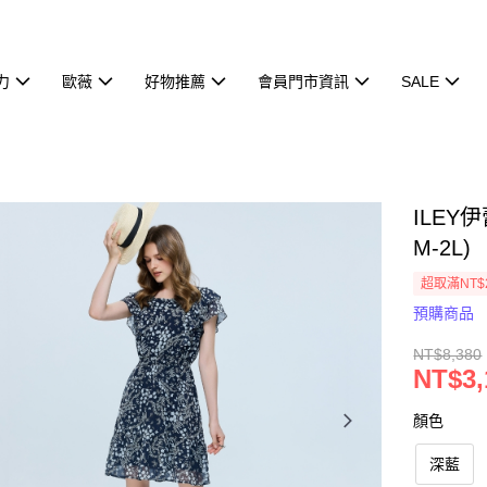
力
歐薇
好物推薦
會員門市資訊
SALE
ILE
M-2L)
超取滿NT$
預購商品
NT$8,380
NT$3,
顏色
深藍