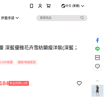
0
中文 (繁體)
伊蕾序語
Y伊蕾 深藍優雅花卉雪紡顯瘦洋裝(深藍；
2,500免運
國家/地區配送
184
新品特降3.8折