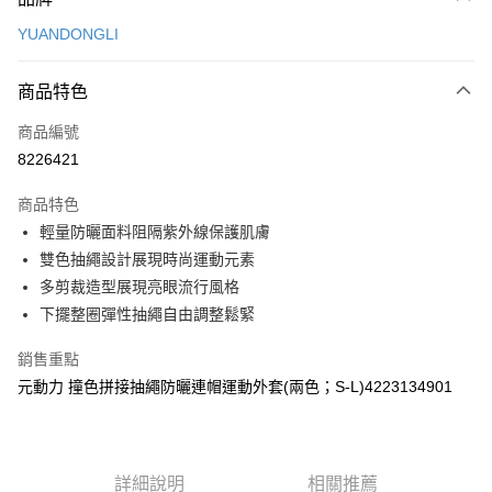
信用卡一次付款
YUANDONGLI
信用卡分期付款
3 期 0 利率 每期
NT$260
21家銀行
商品特色
合作金庫商業銀行
第一商業銀行
超商取貨付款
商品編號
華南商業銀行
彰化商業銀行
8226421
LINE Pay
上海商業儲蓄銀行
台北富邦商業銀行
國泰世華商業銀行
兆豐國際商業銀行
商品特色
Apple Pay
臺灣中小企業銀行
台中商業銀行
輕量防曬面料阻隔紫外線保護肌膚
匯豐（台灣）商業銀行
華泰商業銀行
街口支付
雙色抽繩設計展現時尚運動元素
聯邦商業銀行
遠東國際商業銀行
元大商業銀行
永豐商業銀行
多剪裁造型展現亮眼流行風格
悠遊付
玉山商業銀行
星展（台灣）商業銀行
下擺整圈彈性抽繩自由調整鬆緊
台新國際商業銀行
中國信託商業銀行
全盈+PAY
台灣樂天信用卡公司
銷售重點
大哥付你分期
元動力 撞色拼接抽繩防曬連帽運動外套(兩色；S-L)4223134901
相關說明
【大哥付你分期使用說明】
AFTEE先享後付
1.本服務由台灣大哥大提供，台灣大哥大用戶可立即使用無須另外申請。
2.付款方式選擇「大哥付你分期」，訂單成立後會自動跳轉到大哥付的交易
相關說明
詳細說明
相關推薦
流程，驗證手機門號後，選擇欲分期的期數、繳款截止日，確認付款後即完