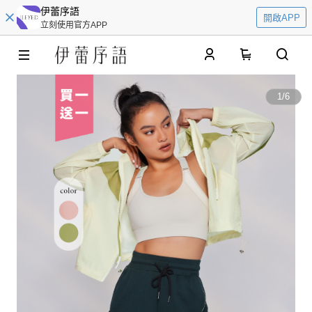
伊蕾序語
開啟APP
立刻使用官方APP
0
1
/
6