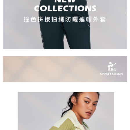
https://aftee.tw/terms/#terms3
３．未成年的使用者請事先徵得法定代理人或監護人之同意方可使用
每筆NT$120，滿NT$2,500(含以上)免運費
「AFTEE先享後付」，若未經同意申辦者引起之損失，本公司不負相關責
任。
宅配離島
４．使用「AFTEE先享後付」時，將依據個別帳號之用戶狀況，依本公司即
每筆NT$120，滿NT$2,500(含以上)免運費
時審查核予不同之上限額度；若仍有額度不足之情形，本公司將視審查結果
請求用戶進行身份認證。
付款後門市自取
５．嚴禁一人註冊多個帳號或使用他人資訊註冊。若發現惡意使用之情形，
恩沛科技股份有限公司將有權停止該用戶之使用額度並採取法律行動。
免運費
海外配送
查看運費