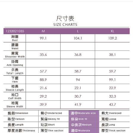
窗。
3. 实际核准额度、可分期数及费用金额请依后续交易确认页面所载为准。
2. 進行簡訊驗證之後，即可完成結帳手續。
全家取貨付款
4. 订单成立30分钟内，如未前往确认交易或遇审核未通过，订单将自动取
3. 訂單確認後不需事先繳費，商品會配送至您的指定地址。
消。如遇 “转专审核”未通过状况，表示未达系统评分，恕无法说明评估内
每笔NT$120，满NT$2,500(含以上)免运费
4. 下訂完成後，您的手機會收到一封繳費通知簡訊，APP會員則會收到
容。
AFTEE APP推播通知。
【缴款方式说明】
付款後全家取貨
5. 收到商品當下無需繳費，確認無誤後，請再利用繳費通知簡訊或AFTEE
1. 分期款项不并入电信账单，“大哥付你分期”于每月结算日后寄送缴费提醒
APP於四大便利商店‧ATM/網銀等方式進行付款。
每笔NT$120，满NT$2,500(含以上)免运费
短信。
2. 通过短信链接打开账单后，可选择 “超商条码／台湾大直营门市／银行转
請留意繳費期限為 14 天。唯有下載 AFTEE App 成為 AFTEE 會員者方能享
萊爾富取貨付款
账／街口支付／iPASS MONEY”等通路缴费。
有最長 45 天內付款之服務。
每笔NT$120，满NT$2,500(含以上)免运费
【注意事项】
繳費期限，為商家向您請款的時間，再加上使用AFTEE可延長的天數所計算
1. 本服务系由 “台湾大哥大股份有限公司”所提供，让用户于交易时，得通过
付款後萊爾富取貨
出。使用AFTEE下訂可以延長您收到商品前的繳費天數，但無法保證一定能
本服务购买商品或服务，并由商店将买卖／分期付款买卖价金债权让与本公
夠在期限內收到商品(例如:預購商品或預計到貨時間較長者)。因此無論收到
每笔NT$120，满NT$2,500(含以上)免运费
司后，依约使用本公司账单缴交账款。
商品與否，仍需要請您在AFTEE規定的時間內完成繳費。
2. 基于同意付款使用 “大哥付你分期”之契约关系目的，商店将以您的个人资
7-11取貨付款
料（包含姓名、电话或地址）提供予台湾大哥大进项收集、处理及利用，由
二、付款限制
台湾大哥大与本人进行分期账单所需资料之确认、核对及更正。
每笔NT$120，满NT$2,500(含以上)免运费
1. 初次使用 AFTEE 時，將依認證結果及本公司審查結果，核予每個人不同
3. 完整用户服务条款，请详阅以下链接：
https://oppay.tw/userRule
之上限額度
2. 結帳金額須大於NT$30
付款後7-11取貨
3. 目前僅支援台灣會員
每笔NT$120，满NT$2,500(含以上)免运费
三、聲明條款
宅配
「AFTEE先享後付」(下稱本服務)乃由恩沛科技股份有限公司(下稱 AFTEE )
所提供，並由 AFTEE 向您收取款項。因使用本服務所須提供之個人資料(包
每笔NT$120，满NT$2,500(含以上)免运费