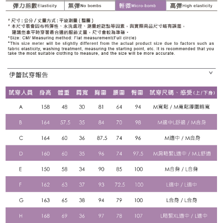
含但不限於訂購人姓名、電話，收件人姓名、電話、收件地址)，將交付予
AFTEE 於本服務必要服務範圍內運用。關於 AFTEE 對於個人資料之蒐集、
宅配離島
處理、利用，詳參 AFTEE 官網之『個人資料蒐集、處理及利用告知聲明』
每笔NT$120，满NT$2,500(含以上)免运费
（
https://aftee.tw/privacypolicy/
）。
付款後門市自取
若款項超過繳費期限，將根據當次的金額加收年利率 16% 的逾期滯納金。
未成年的使用者，請事先徵得法定代理人或監護人之同意方可使用
免运费
AFTEE。
海外配送
查看运费
若您對於個人資料之處理、利用有任何疑問，或欲行使相關法律權利，請聯
繫恩沛科技股份有限公司。若您不同意我們將上開所示之個人資料，連同必
要之購買訂單資訊提供予 AFTEE ，或讓 AFTEE 蒐集處理利用您的個人資
料，請勿選用本服務。