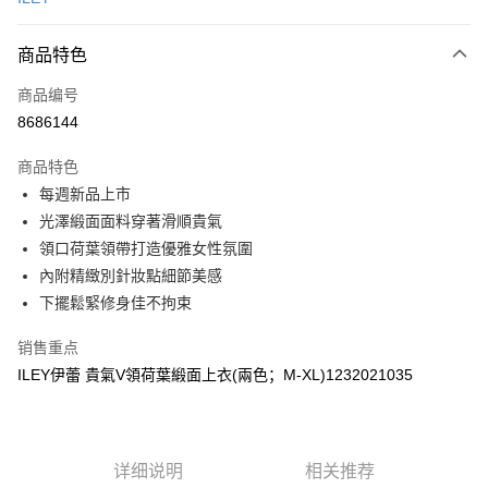
信用卡分期付款
3期 0利率，每期
NT$230
21家银行
商品特色
合作金库商业银行
第一商业银行
超商取货付款
商品编号
华南商业银行
彰化商业银行
8686144
LINE Pay
上海商业储蓄银行
台北富邦商业银行
国泰世华商业银行
兆丰国际商业银行
商品特色
Apple Pay
台湾中小企业银行
台中商业银行
每週新品上市
汇丰（台湾）商业银行
华泰商业银行
街口支付
光澤緞面面料穿著滑順貴氣
联邦商业银行
远东国际商业银行
元大商业银行
永丰商业银行
領口荷葉領帶打造優雅女性氛圍
悠遊付
玉山商业银行
星展（台湾）商业银行
內附精緻別針妝點細節美感
台新国际商业银行
中国信托商业银行
Plus PAY
下擺鬆緊修身佳不拘束
台湾乐天信用卡公司
大哥付你分期
销售重点
相关说明
ILEY伊蕾 貴氣V領荷葉緞面上衣(兩色；M-XL)1232021035
【大哥付你分期使用说明】
AFTEE先享后付
1. 本服务由台湾大哥大提供，电信用户可立即使用无须另外申请。（限个人
月租型门号，不开放公司户及预付卡使用）
相关说明
2. 付款方式选择 “大哥付你分期”，订单成立后会自动跳转到大哥付的交易流
一、關於 AFTEE先享後付
程，验证手机门号后，选择欲分期的期数、缴款截止日，确认付款后即完成
详细说明
相关推荐
1. 於付款方式選擇AFTEE先享後付，將跳出AFTEE先享後付手機驗證視
运送方式
交易。