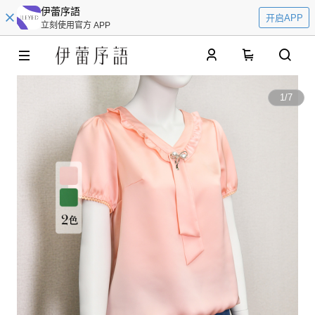
伊蕾序語
开启APP
立刻使用官方 APP
0
1
/
7