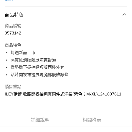
信用卡分期付款
3 期 0 利率 每期
NT$630
21家銀行
商品特色
合作金庫商業銀行
第一商業銀行
超商取貨付款
商品編號
華南商業銀行
彰化商業銀行
9573142
LINE Pay
上海商業儲蓄銀行
台北富邦商業銀行
國泰世華商業銀行
兆豐國際商業銀行
商品特色
Apple Pay
臺灣中小企業銀行
台中商業銀行
每週新品上市
匯豐（台灣）商業銀行
華泰商業銀行
街口支付
高質感滑順觸感涼爽舒適
聯邦商業銀行
遠東國際商業銀行
元大商業銀行
永豐商業銀行
微墊肩下擺抽繩短版西裝外套
悠遊付
玉山商業銀行
星展（台灣）商業銀行
活片開衩裙襬展現腿部優雅線條
台新國際商業銀行
中國信託商業銀行
全盈+PAY
台灣樂天信用卡公司
銷售重點
大哥付你分期
ILEY伊蕾 收腰開衩抽繩真兩件式洋裝(紫色；M-XL)1241607611
相關說明
【大哥付你分期使用說明】
AFTEE先享後付
1.本服務由台灣大哥大提供，台灣大哥大用戶可立即使用無須另外申請。
2.付款方式選擇「大哥付你分期」，訂單成立後會自動跳轉到大哥付的交易
相關說明
詳細說明
相關推薦
流程，驗證手機門號後，選擇欲分期的期數、繳款截止日，確認付款後即完
【關於「AFTEE先享後付」】
成交易。
AFTEE先享後付是「在收到商品之後才付款」的支付方式。 讓您購物簡單
運送方式
3.實際核准額度、可分期數及費用金額請依後續交易確認頁面所載為準。