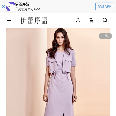
伊蕾序語
開啟APP
立刻使用官方APP
0
1
/
6