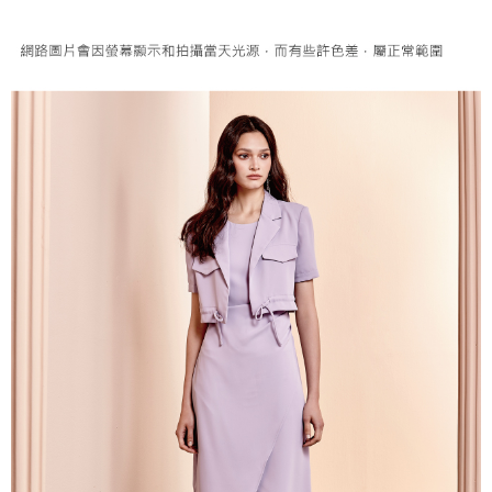
便利好安心！
4.訂單成立30分鐘內，如未前往確認交易或遇審核未通過，訂單將自動取
１．簡單：不需註冊會員、不需綁卡、不需儲值。
全家取貨付款
消。如遇「轉專審核」未通過狀況，表示未達大哥付你分期系統評分，恕無
２．便利：只要手機號碼，簡訊認證，即可結帳。
法說明評估內容。
每筆NT$120，滿NT$2,500(含以上)免運費
３．安心：先確認商品／服務後，再付款。
【繳款方式說明】
1.分期款項不併入電信帳單，「大哥付你分期」於每月結算日後寄送繳費提
付款後全家取貨
【「AFTEE先享後付」結帳流程】
醒簡訊。
１．於結帳方式選擇「AFTEE先享後付」後，將跳轉至「AFTEE先享後付」
每筆NT$120，滿NT$2,500(含以上)免運費
2.透過簡訊連結打開帳單後，可選擇「超商條碼／台灣大直營門市／銀行轉
結帳頁面，進行簡訊認證並確認金額後，即可完成結帳。
帳／街口支付／iPASS MONEY」等通路繳費。
２．訂單成立數日內，您將收到繳費通知簡訊。
萊爾富取貨付款
３．收到繳費通知簡訊後14天內，點擊此簡訊中的連結，可透過四大超商／
【注意事項】
每筆NT$120，滿NT$2,500(含以上)免運費
ATM／網路銀行／等多元方式進行付款，方視為交易完成。
1.本服務係由「台灣大哥大股份有限公司」（以下簡稱本公司）所提供，讓
※ 請注意：結帳手續完成當下不需立刻繳費，但若您需要取消訂單，請聯絡
用戶於交易時，得透過本服務購買商品或服務，並由商店將買賣／分期付款
付款後萊爾富取貨
購買商品的店家。未經商家同意取消之訂單仍視為有效，需透過AFTEE先享
買賣價金債權讓與本公司後，依約使用本公司帳單繳交帳款。
後付繳納相關費用。
每筆NT$120，滿NT$2,500(含以上)免運費
2.基於同意付款使用「大哥付你分期」之契約關係目的，商店將以您的個人
※ 交易是否成功請以「AFTEE先享後付 」之結帳頁面顯示為準，若有關於
資料（包含姓名、電話或地址）提供予台灣大哥大進項蒐集、處理及利用，
是否繳費成功／繳費後需取消欲退款等相關疑問，請聯繫「AFTEE先享後付
7-11取貨付款
由本公司與您本人進行分期帳單所需資料之確認、核對及更正。
客戶支援中心」
https://netprotections.freshdesk.com/support/home
3.完整用戶服務條款，請詳閱以下連結：
https://oppay.tw/userRule
每筆NT$120，滿NT$2,500(含以上)免運費
【注意事項】
１．透過由恩沛科技股份有限公司提供之「AFTEE先享後付」服務完成之交
付款後7-11取貨
易，需依本服務之必要範圍內提供個人資料，並將交易相關給付款項請求債
每筆NT$120，滿NT$2,500(含以上)免運費
權轉讓予恩沛科技股份有限公司。
２．關於個人資料處理事宜，請瀏覽以下網址：
宅配
https://aftee.tw/terms/#terms3
３．未成年的使用者請事先徵得法定代理人或監護人之同意方可使用
每筆NT$120，滿NT$2,500(含以上)免運費