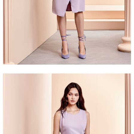
「AFTEE先享後付」，若未經同意申辦者引起之損失，本公司不負相關責
任。
宅配離島
４．使用「AFTEE先享後付」時，將依據個別帳號之用戶狀況，依本公司即
每筆NT$120，滿NT$2,500(含以上)免運費
時審查核予不同之上限額度；若仍有額度不足之情形，本公司將視審查結果
請求用戶進行身份認證。
付款後門市自取
５．嚴禁一人註冊多個帳號或使用他人資訊註冊。若發現惡意使用之情形，
恩沛科技股份有限公司將有權停止該用戶之使用額度並採取法律行動。
免運費
海外配送
查看運費