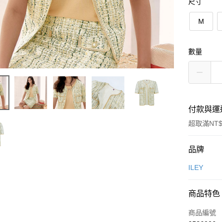
尺寸
M
數量
付款與運
超取滿NT$
付款方式
品牌
信用卡一
ILEY
信用卡分
商品特色
3 期 
商品編號
合作金
超商取貨