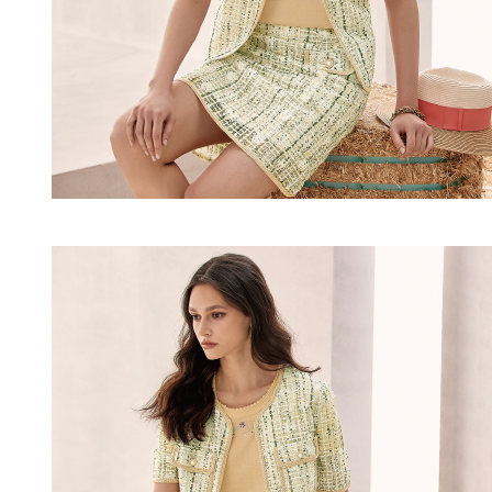
付款後門
形，恩沛
動。
免運費
海外配送