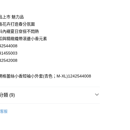
業銀行
彰化商業銀行
業儲蓄銀行
台北富邦商業銀行
華商業銀行
兆豐國際商業銀行
品上市 魅力品
小企業銀行
台中商業銀行
格花卉打造春分氛圍
台灣）商業銀行
華泰商業銀行
料內襯夏日穿搭不悶熱
業銀行
遠東國際商業銀行
釦與精緻織帶滾邊小香元素
業銀行
永豐商業銀行
2544008
業銀行
星展（台灣）商業銀行
際商業銀行
中國信託商業銀行
1455003
天信用卡公司
2542008
分期
 網格蕾絲小香短袖小外套(杏色；M-XL)1242544008
你分期使用說明】
享後付
由台灣大哥大提供，台灣大哥大用戶可立即使用無須另外申請。
式選擇「大哥付你分期」，訂單成立後會自動跳轉到大哥付的交易
證手機門號後，選擇欲分期的期數、繳款截止日，確認付款後即
FTEE先享後付」】
類 (9)
。
先享後付是「在收到商品之後才付款」的支付方式。 讓您購物簡單
准額度、可分期數及費用金額請依後續交易確認頁面所載為準。
心！
EY】
▸ 成套專區 ◂
立30分鐘內，如未前往確認交易或遇審核未通過，訂單將自動取
：不需註冊會員、不需綁卡、不需儲值。
客服
「轉專審核」未通過狀況，表示未達大哥付你分期系統評分，恕
：只要手機號碼，簡訊認證，即可結帳。
付款
EY】
外套│ JACKET
評估內容。
：先確認商品／服務後，再付款。
式說明】
20，滿NT$2,500(含以上)免運費
EY】
精英職場穿搭
項不併入電信帳單，「大哥付你分期」於每月結算日後寄送繳費提
EE先享後付」結帳流程】