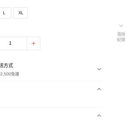
L
XL
清除
紀錄
送方式
2,500免運
次付款
期付款
0 利率 每期
NT$430
21家銀行
庫商業銀行
第一商業銀行
付款