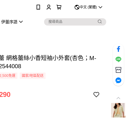
0
中文 (繁體)
伊蕾序語
伊蕾 網格蕾絲小香短袖小外套(杏色；M-
2544008
2,500免運
國家/地區配送
290