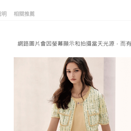
醒簡訊。
付款後全
１．於結帳
【伊蕾 IL
2.透過簡
付」結帳
每筆NT$1
說明
相關推薦
帳／街口支
【伊蕾 IL
２．訂單
３．收到繳
萊爾富取
【伊蕾 IL
【注意事
／ATM／
1.本服務
每筆NT$1
※ 請注意
【伊蕾 IL
用戶於交
絡購買商品
款買賣價
先享後付
付款後萊
活動專區
2.基於同
※ 交易是
每筆NT$1
資料（包
是否繳費成
【伊蕾 IL
用，由本
付客戶支
7-11取貨
3.完整用
【注意事
每筆NT$1
１．透過由
交易，需
付款後7-1
求債權轉
每筆NT$1
２．關於
https://aft
宅配
３．未成
「AFTE
每筆NT$1
任。
４．使用「
宅配離島
即時審查
每筆NT$1
結果請求
５．嚴禁