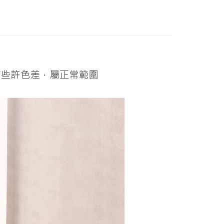
家取貨
方式選擇「AFTEE先享後付」後，將跳轉至「AFTEE先享後
EY】
全部商品│ALL
訊連結打開帳單後，可選擇「超商條碼／台灣大直營門市／銀行轉
頁面，進行簡訊認證並確認金額後，即可完成結帳。
20，滿NT$2,500(含以上)免運費
付／iPASS MONEY」等通路繳費。
EY】
SALE 2.8折起↘買三送一 全系列
成立數日內，您將收到繳費通知簡訊。
費通知簡訊後14天內，點擊此簡訊中的連結，可透過四大超商
貨付款
EY】
SALE均一價-$1290
項】
網路銀行／等多元方式進行付款，方視為交易完成。
係由「台灣大哥大股份有限公司」（以下簡稱本公司）所提供，讓
20，滿NT$2,500(含以上)免運費
：結帳手續完成當下不需立刻繳費，但若您需要取消訂單，請聯
EY】
SALE均一價專區
易時，得透過本服務購買商品或服務，並由商店將買賣／分期付
的店家。未經商家同意取消之訂單仍視為有效，需透過AFTEE
金債權讓與本公司後，依約使用本公司帳單繳交帳款。
繳納相關費用。
爾富取貨
意付款使用「大哥付你分期」之契約關係目的，商店將以您的個人
否成功請以「AFTEE先享後付 」之結帳頁面顯示為準，若有關於
20，滿NT$2,500(含以上)免運費
含姓名、電話或地址）提供予台灣大哥大進項蒐集、處理及利
功／繳費後需取消欲退款等相關疑問，請聯繫「AFTEE先享後
EY】
SALE 2.8折起↘買三送一-上半身
公司與您本人進行分期帳單所需資料之確認、核對及更正。
援中心」
https://netprotections.freshdesk.com/support/home
付款
戶服務條款，請詳閱以下連結：
https://oppay.tw/userRule
項】
20，滿NT$2,500(含以上)免運費
恩沛科技股份有限公司提供之「AFTEE先享後付」服務完成之
依本服務之必要範圍內提供個人資料，並將交易相關給付款項請
1取貨
讓予恩沛科技股份有限公司。
20，滿NT$2,500(含以上)免運費
個人資料處理事宜，請瀏覽以下網址：
ee.tw/terms/#terms3
年的使用者請事先徵得法定代理人或監護人之同意方可使用
E先享後付」，若未經同意申辦者引起之損失，本公司不負相關責
20，滿NT$2,500(含以上)免運費
AFTEE先享後付」時，將依據個別帳號之用戶狀況，依本公司
核予不同之上限額度；若仍有額度不足之情形，本公司將視審查
20，滿NT$2,500(含以上)免運費
用戶進行身份認證。
一人註冊多個帳號或使用他人資訊註冊。若發現惡意使用之情