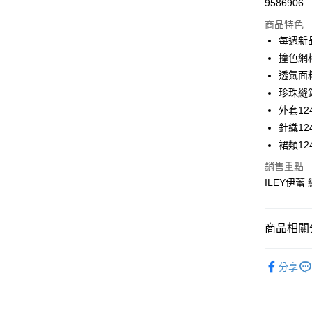
9586906
華南商
LINE Pay
上海商
商品特色
國泰世
每週新
Apple Pay
臺灣中
撞色網
匯豐（
街口支付
透氣面
聯邦商
珍珠縫
元大商
悠遊付
外套124
玉山商
台新國
全盈+PAY
針織124
台灣樂
裙類124
大哥付你
銷售重點
相關說明
ILEY伊蕾
【大哥付
AFTEE先
1.本服務
2.付款方
相關說明
流程，驗
【關於「A
商品相關分
完成交易
AFTEE
3.實際核
便利好安
運送方式
【伊蕾 IL
4.訂單成
１．簡單
分享
消。如遇
２．便利
全家取貨
【伊蕾 IL
無法說明
３．安心
【繳款方
每筆NT$1
【伊蕾 IL
1.分期款
【「AFT