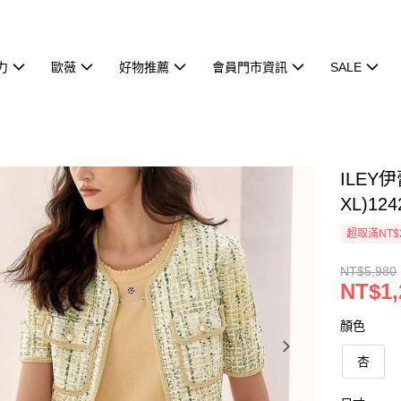
力
歐薇
好物推薦
會員門市資訊
SALE
ILEY
XL)124
超取滿NT$
NT$5,980
NT$1,
顏色
杏