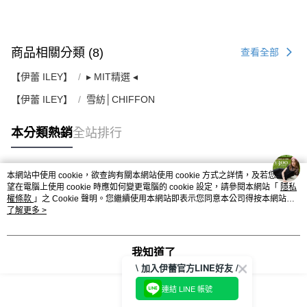
商品相關分類 (8)
查看全部
【伊蕾 ILEY】
▸ MIT精選 ◂
【伊蕾 ILEY】
雪紡│CHIFFON
本分類熱銷
全站排行
本網站中使用 cookie，欲查詢有關本網站使用 cookie 方式之詳情，及若您不希
熱門標籤
望在電腦上使用 cookie 時應如何變更電腦的 cookie 設定，請參閱本網站「
隱私
權條款
」之 Cookie 聲明。您繼續使用本網站即表示您同意本公司得按本網站使
用條款之 Cookie 聲明使用 cookie。
了解更多 >
我知道了
\ 加入伊蕾官方LINE好友 /
連結 LINE 帳號