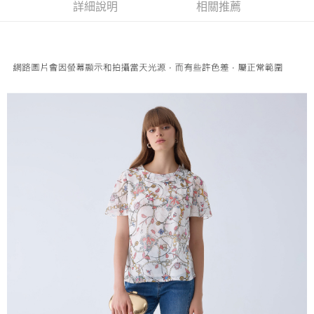
便利好安心！
詳細說明
相關推薦
4.訂單成立30分鐘內，如未前往確認交易或遇審核未通過，訂單將自動取
１．簡單：不需註冊會員、不需綁卡、不需儲值。
全家取貨付款
消。如遇「轉專審核」未通過狀況，表示未達大哥付你分期系統評分，恕無
２．便利：只要手機號碼，簡訊認證，即可結帳。
法說明評估內容。
每筆NT$120，滿NT$2,500(含以上)免運費
３．安心：先確認商品／服務後，再付款。
【繳款方式說明】
1.分期款項不併入電信帳單，「大哥付你分期」於每月結算日後寄送繳費提
付款後全家取貨
【「AFTEE先享後付」結帳流程】
醒簡訊。
１．於結帳方式選擇「AFTEE先享後付」後，將跳轉至「AFTEE先享後付」
每筆NT$120，滿NT$2,500(含以上)免運費
2.透過簡訊連結打開帳單後，可選擇「超商條碼／台灣大直營門市／銀行轉
結帳頁面，進行簡訊認證並確認金額後，即可完成結帳。
帳／街口支付／iPASS MONEY」等通路繳費。
２．訂單成立數日內，您將收到繳費通知簡訊。
萊爾富取貨付款
３．收到繳費通知簡訊後14天內，點擊此簡訊中的連結，可透過四大超商／
【注意事項】
每筆NT$120，滿NT$2,500(含以上)免運費
ATM／網路銀行／等多元方式進行付款，方視為交易完成。
1.本服務係由「台灣大哥大股份有限公司」（以下簡稱本公司）所提供，讓
※ 請注意：結帳手續完成當下不需立刻繳費，但若您需要取消訂單，請聯絡
用戶於交易時，得透過本服務購買商品或服務，並由商店將買賣／分期付款
付款後萊爾富取貨
購買商品的店家。未經商家同意取消之訂單仍視為有效，需透過AFTEE先享
買賣價金債權讓與本公司後，依約使用本公司帳單繳交帳款。
後付繳納相關費用。
每筆NT$120，滿NT$2,500(含以上)免運費
2.基於同意付款使用「大哥付你分期」之契約關係目的，商店將以您的個人
※ 交易是否成功請以「AFTEE先享後付 」之結帳頁面顯示為準，若有關於
資料（包含姓名、電話或地址）提供予台灣大哥大進項蒐集、處理及利用，
是否繳費成功／繳費後需取消欲退款等相關疑問，請聯繫「AFTEE先享後付
7-11取貨付款
由本公司與您本人進行分期帳單所需資料之確認、核對及更正。
客戶支援中心」
https://netprotections.freshdesk.com/support/home
3.完整用戶服務條款，請詳閱以下連結：
https://oppay.tw/userRule
每筆NT$120，滿NT$2,500(含以上)免運費
【注意事項】
１．透過由恩沛科技股份有限公司提供之「AFTEE先享後付」服務完成之交
付款後7-11取貨
易，需依本服務之必要範圍內提供個人資料，並將交易相關給付款項請求債
每筆NT$120，滿NT$2,500(含以上)免運費
權轉讓予恩沛科技股份有限公司。
２．關於個人資料處理事宜，請瀏覽以下網址：
宅配
https://aftee.tw/terms/#terms3
３．未成年的使用者請事先徵得法定代理人或監護人之同意方可使用
每筆NT$120，滿NT$2,500(含以上)免運費