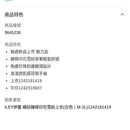
信用卡分期付款
3 期 0 利率 每期
NT$396
21家銀行
商品特色
合作金庫商業銀行
第一商業銀行
超商取貨付款
商品編號
華南商業銀行
彰化商業銀行
9645236
LINE Pay
上海商業儲蓄銀行
台北富邦商業銀行
國泰世華商業銀行
兆豐國際商業銀行
商品特色
Apple Pay
臺灣中小企業銀行
台中商業銀行
每週新品上市 魅力品
匯豐（台灣）商業銀行
華泰商業銀行
街口支付
鍊條印花雪紡穿著輕盈舒適
聯邦商業銀行
遠東國際商業銀行
元大商業銀行
永豐商業銀行
角邊珍珠斜邊翻領設計
悠遊付
玉山商業銀行
星展（台灣）商業銀行
浪漫透肌感荷葉手袖
台新國際商業銀行
中國信託商業銀行
全盈+PAY
上衣1242181419
台灣樂天信用卡公司
牛仔1242318607
大哥付你分期
相關說明
銷售重點
【大哥付你分期使用說明】
AFTEE先享後付
ILEY伊蕾 繽紛鍊條印花雪紡上衣(白色；M-2L)1242181419
1.本服務由台灣大哥大提供，台灣大哥大用戶可立即使用無須另外申請。
2.付款方式選擇「大哥付你分期」，訂單成立後會自動跳轉到大哥付的交易
相關說明
流程，驗證手機門號後，選擇欲分期的期數、繳款截止日，確認付款後即完
【關於「AFTEE先享後付」】
成交易。
AFTEE先享後付是「在收到商品之後才付款」的支付方式。 讓您購物簡單
運送方式
3.實際核准額度、可分期數及費用金額請依後續交易確認頁面所載為準。