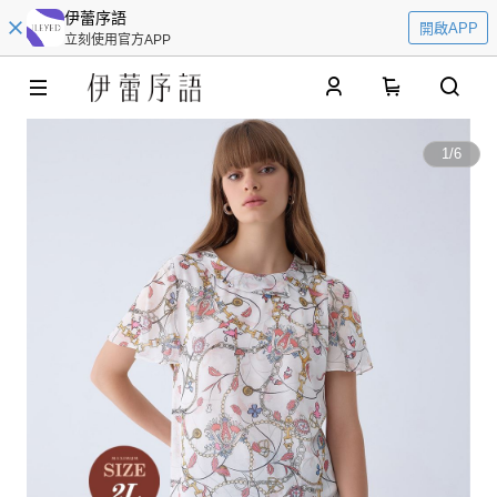
伊蕾序語
開啟APP
立刻使用官方APP
0
1
/
6