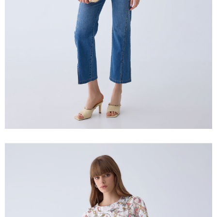
「AFTEE先享後付」，若未經同意申辦者引起之損失，本公司不負相關責
任。
宅配離島
４．使用「AFTEE先享後付」時，將依據個別帳號之用戶狀況，依本公司即
每筆NT$120，滿NT$2,500(含以上)免運費
時審查核予不同之上限額度；若仍有額度不足之情形，本公司將視審查結果
請求用戶進行身份認證。
付款後門市自取
５．嚴禁一人註冊多個帳號或使用他人資訊註冊。若發現惡意使用之情形，
恩沛科技股份有限公司將有權停止該用戶之使用額度並採取法律行動。
免運費
海外配送
查看運費