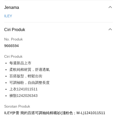
Kaedah Pembayaran
Jenama
Kad Kredit (Bayaran Penuh)
ILEY
Ansuran Kad Kredit
3 ansuran pada kadar faedah 0,
NT$396
setiap ansuran
Ciri Produk
21 Bank
Taiwan Cooperative Bank
Bank Komersial Pertama
Pengambilan di Kedai Serbaneka
No. Produk
Hua Nan Commercial
Chang Hwa Commercial
9666594
LINE Pay
Bank
Bank
The Shanghai
Bank Komersial Taipei
Ciri Produk
Apple Pay
Commercial & Savings
Fubon
每週新品上市
Bank
JKOPAY
Bank Cathay United
Mega International
柔軟純棉材質，舒適透氣
Commercial Bank
Easy Wallet
百搭版型，輕鬆出街
Taiwan Business Bank
Taichung Commercial
可調袖盼，自由調整長度
Bank
Plus PAY
上衣1241011511
HSBC Bank (Taiwan)
Hwatai Bank
OP Pay Later
褲類1242026343
Limited
Deskripsi
Union Bank of Taiwan
Far Eastern International
Sorotan Produk
Bank
[Terma Penggunaan untuk OP Pay Later]
AFTEE
ILEY伊蕾 簡約百搭可調袖純棉襯衫(淺粉色；M-L)1241011511
Yuanta Commercial Bank
Bank SinoPac