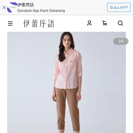
伊蕾序語
Buka APP
Gunakan App Kami Sekarang
0
1
/
6