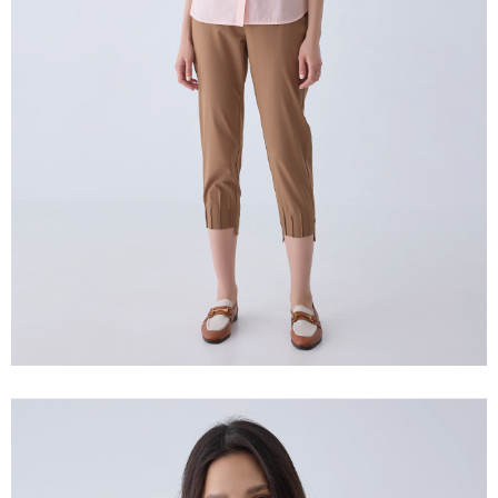
prapesanan atau produk yang mungkin mengambil masa yang lebih
NT$120/pesanan | Penghantaran percuma untuk pesanan
Selepas mengakses bil melalui pautan dalam SMS, anda boleh
lama untuk dihantar). Oleh itu, anda dikehendaki membuat pembayaran
menyelesaikan pembayaran anda melalui salah satu saluran berikut: kod
NT$2,500 atau lebih
kepada AFTEE dalam tempoh sama ada anda menerima pesanan.
bar kedai serbaneka, kedai runcit Taiwan Mobile, pemindahan bank,
JKOPay, atau iPASS MONEY.
付款後7-11取貨
Kedua, Sekatan Pembayaran
1. Jumlah yang diperakui untuk pengguna kali pertama boleh sehingga
NT$120/pesanan | Penghantaran percuma untuk pesanan
[Nota Penting]
NT$10,000. Amaun diperakui sebenar yang diluluskan akan berdasarkan
NT$2,500 atau lebih
keputusan pensijilan dan semakan oleh AFTEE.
Perkhidmatan ini disediakan oleh Taiwan Mobile Co., Ltd. (“Syarikat”),
2. Amaun perbelanjaan minimum mestilah lebih besar daripada NT$20.
yang membolehkan pelanggan membeli barangan atau perkhidmatan
宅配
3. Pada masa ini hanya tersedia untuk ahli Taiwan.
melalui perkhidmatan ini pada masa transaksi. Hasil daripada pembelian
NT$120/pesanan | Penghantaran percuma untuk pesanan
atau pembayaran ansuran akan dipindahkan oleh peniaga kepada
Ketiga, Syarat Perkhidmatan
Syarikat, dan pelanggan hendaklah membuat pembayaran mengikut
NT$2,500 atau lebih
Perkhidmatan AFTEE Beli Sekarang Bayar Kemudian disediakan oleh NP
perjanjian menggunakan sistem bil Syarikat.
Taiwan, Inc. dan AFTEE akan membuat bil kepada pengguna. AFTEE
宅配離島
akan menggunakan data peribadi yang dikumpul (termasuk nama
Untuk memenuhi hubungan kontrak yang terjalin melalui persetujuan
pembeli, no. telefon, nama penerima, no. telefon, alamat penerima) untuk
NT$120/pesanan | Penghantaran percuma untuk pesanan
penggunaan OP Pay Later, peniaga akan memberikan maklumat peribadi
penggunaan perkhidmatan. Sila rujuk kepada "Penyata Pengumpulan
NT$2,500 atau lebih
anda (termasuk nama, nombor telefon, atau alamat) kepada Syarikat bagi
Data Peribadi, Pemprosesan, Penggunaan"
tujuan pengumpulan, pemprosesan dan penggunaan data yang
(https://aftee.tw/privacypolicy/
) untuk maklumat lanjut.
diperlukan untuk pengebilan ansuran, termasuk pengesahan,
付款後門市自取
pengesahan semula dan pembetulan.
Jumlah yang diperakui untuk pengguna kali pertama yang lulus
Penghantaran percuma
kelulusan boleh sehingga NT$10,000. Jika pengguna tidak membuat
Untuk terma perkhidmatan penuh, sila rujuk pautan berikut:
pembayaran dalam tempoh tersebut, yuran pembayaran lewat sebanyak
海外配送
Kadar Penghantaran
https://oppay.tw/userRule
" target="_blank" class="link revert-
20% setahun akan dikenakan. Pengguna bawah umur dikehendaki
style">https://oppay.tw/userRule
mendapatkan kebenaran daripada ibu bapa atau penjaga yang sah