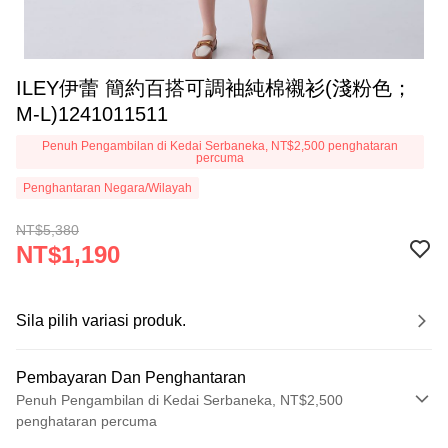
ILEY伊蕾 簡約百搭可調袖純棉襯衫(淺粉色；
M-L)1241011511
Penuh Pengambilan di Kedai Serbaneka, NT$2,500 penghataran
percuma
Penghantaran Negara/Wilayah
NT$5,380
NT$1,190
Sila pilih variasi produk.
Pembayaran Dan Penghantaran
Penuh Pengambilan di Kedai Serbaneka, NT$2,500
penghataran percuma