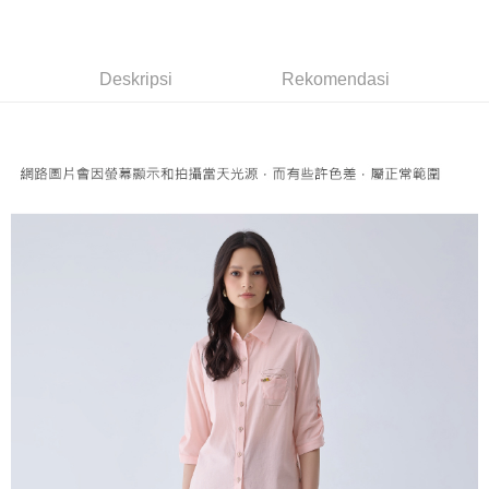
Perkhidmatan ini disediakan oleh Taiwan Mobile dan tersedia untuk
Deskripsi
Bank Komersial E.SUN
DBS Bank
pengguna Taiwan Mobile tanpa memerlukan permohonan tambahan.
Bank Antarabangsa
Bank CTBC
Pertama, Mengenai Perkhidmatan AFTEE Beli Sekarang Bayar Kemudian
1. Dengan memilih AFTEE sebagai kaedah pembayaran, mesej
Taishin
Pilihan Penghantaran
Jika anda memilih OP Pay Later sebagai kaedah pembayaran, sistem
pengesahan AFTEE akan muncul.
Syarikat Kad Kredit
Deskripsi
Rekomendasi
akan mengarahkan anda secara automatik ke proses transaksi OP Pay
2. Anda boleh meneruskan pembayaran selepas pengesahan SMS.
全家取貨付款
Rakuten Taiwan
Later selepas pesanan dibuat. Anda perlu mengesahkan nombor telefon
3. Tiada bayaran diperlukan apabila pesanan disahkan. Produk akan
NT$120/pesanan | Penghantaran percuma untuk pesanan
mudah alih anda, memilih bilangan ansuran, dan menetapkan tarikh
dihantar ke alamat yang ditetapkan.
akhir pembayaran. Transaksi akan dianggap selesai setelah pembayaran
NT$2,500 atau lebih
4. Setelah pesanan disahkan, anda akan menerima SMS pembayaran
disahkan.
manakala ahli aplikasi akan menerima pemberitahuan tolak aplikasi
付款後全家取貨
AFTEE.
Had kredit yang diluluskan, tempoh ansuran yang tersedia, dan yuran
5. Tiada bayaran diperlukan apabila anda menerima produk. Sila buat
NT$120/pesanan | Penghantaran percuma untuk pesanan
yang dikenakan adalah tertakluk kepada maklumat yang dinyatakan
pembayaran di empat kedai serbaneka utama, ATM atau perbankan
pada halaman pengesahan transaksi seterusnya.
NT$2,500 atau lebih
dalam talian dengan SMS pembayaran atau pemberitahuan tolak aplikasi
AFTEE.
Jika transaksi tidak disahkan dalam masa 30 minit selepas pesanan
萊爾富取貨付款
dibuat, atau jika permohonan gagal dalam proses semakan, pesanan
Sila ambil perhatian bahawa tempoh pembayaran adalah 14 hari. Walau
NT$120/pesanan | Penghantaran percuma untuk pesanan
akan dibatalkan secara automatik. Jika permohonan gagal pada
bagaimanapun, bagi mereka yang telah memuat turun Aplikasi AFTEE
peringkat "semakan manual", ini bermakna kriteria pemarkahan sistem
NT$2,500 atau lebih
dan mendaftar sebagai ahli AFTEE boleh menikmati tempoh pembayaran
tidak dipenuhi; butiran penilaian khusus tidak akan didedahkan.
sehingga 45 hari.
付款後萊爾富取貨
[Arahan Pembayaran]
Tempoh pembayaran dikira dari masa kedai meminta pembayaran anda,
NT$120/pesanan | Penghantaran percuma untuk pesanan
ditambah dengan bilangan hari yang boleh dilanjutkan oleh AFTEE. Anda
Pembayaran ansuran melalui OP Pay Later akan dibilkan secara
NT$2,500 atau lebih
boleh melanjutkan tempoh pembayaran anda sebelum anda menerima
berasingan dan tidak termasuk dalam bil telekom anda. SMS peringatan
pesanan. Walau bagaimanapun, tiada jaminan bahawa anda boleh
pembayaran akan dihantar selepas kitaran bil bulanan.
7-11取貨付款
menerima pesanan anda semasa tempoh pembayaran (cth.: produk