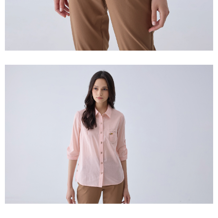
membayar melalui "Kod bar kedai serbaneka / Kedai rasmi Taiwan
Mobile / Pemindahan bank / Pembayaran J街口 / iPASS MONEY" dan
saluran lain.
【Nota Penting】
1. Perkhidmatan ini disediakan oleh "Taiwan Mobile Co., Ltd." untuk
membolehkan pengguna membeli produk atau perkhidmatan melalui
perkhidmatan ini semasa transaksi, dan kedai akan menyerahkan hak
tuntutan harga jual/beli ansuran kepada syarikat ini untuk membayar bil
menggunakan bil syarikat ini.
2. Berdasarkan tujuan kontrak persetujuan pembayaran menggunakan
"Pembayaran Ansuran Gogo", kedai akan memberikan maklumat peribadi
anda (termasuk nama, telefon atau alamat) kepada Taiwan Mobile untuk
pengumpulan, pemprosesan dan penggunaan, untuk pengesahan,
semakan dan pembetulan data yang diperlukan untuk bil ansuran oleh
Taiwan Mobile.
3. Sila baca syarat perkhidmatan pengguna secara lengkap melalui
pautan berikut: https://oppay.tw/userRule