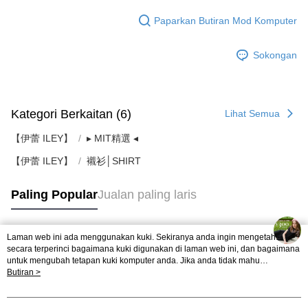
Paparkan Butiran Mod Komputer
Sokongan
Kategori Berkaitan (6)
Lihat Semua
【伊蕾 ILEY】
▸ MIT精選 ◂
【伊蕾 ILEY】
襯衫│SHIRT
Paling Popular
Jualan paling laris
Laman web ini ada menggunakan kuki. Sekiranya anda ingin mengetahui
Tag Popular
secara terperinci bagaimana kuki digunakan di laman web ini, dan bagaimana
untuk mengubah tetapan kuki komputer anda. Jika anda tidak mahu
menggunakan kuki di komputer anda, sila rujuk penerangan mengenai kuki.
Butiran >
Dasar Privasi
Laman web ini ada menggunakan kuki. Sekiranya anda ingin
mengetahui secara terperinci bagaimana kuki digunakan di laman web ini,
dan bagaimana untuk mengubah tetapan kuki komputer anda. Jika anda tidak