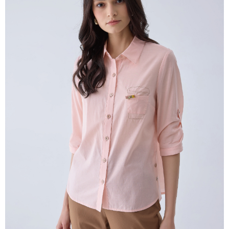
untuk menggunakan AFTEE.
【Panduan Penggunaan Pembayaran Ansuran Gogo】
1. Perkhidmatan ini disediakan oleh Taiwan Mobile, pengguna telefon
Sila hubungi NP Taiwan Inc. di
cs_tw@netprotections.co.jp
jika anda
mudah alih boleh segera menggunakan tanpa perlu memohon lagi.
mempunyai sebarang kebimbangan mengenai pemprosesan dan
(Hanya untuk nombor langganan peribadi, tidak terbuka untuk syarikat
penggunaan pada data peribadi. Jika anda tidak bersetuju dengan data
dan kad prabayar)
peribadi yang disenaraikan seperti di atas akan dikumpul dan digunakan
2. Pilihan kaedah pembayaran "Pembayaran Ansuran Gogo", selepas
oleh AFTEE, sila jangan gunakan perkhidmatan ini.
pesanan ditubuhkan, akan secara automatik dialihkan ke proses
transaksi Gogo, selepas pengesahan nombor telefon, pilih bilangan
ansuran yang diingini, tarikh akhir pembayaran, dan setelah
mengesahkan pembayaran, transaksi akan selesai.
3. Jumlah kelulusan sebenar, bilangan ansuran dan jumlah bayaran
adalah berdasarkan halaman pengesahan transaksi seterusnya.
4. Dalam masa 30 minit selepas pesanan ditubuhkan, jika tidak pergi
untuk mengesahkan transaksi atau jika tidak lulus semakan, pesanan
akan dibatalkan secara automatik. Jika terdapat situasi "pindah untuk
semakan khusus" yang tidak lulus, ini menunjukkan bahawa sistem
penilaian tidak mencukupi, tiada penjelasan mengenai kandungan
penilaian boleh diberikan.
【Penerangan Kaedah Pembayaran】
1. Pembayaran ansuran tidak digabungkan dalam bil telekomunikasi,
"Pembayaran Ansuran Gogo" akan menghantar SMS peringatan
pembayaran selepas tarikh penyelesaian bulanan.
2. Melalui pautan SMS untuk membuka bil, anda boleh memilih untuk