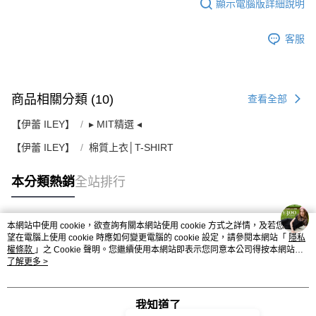
顯示電腦版詳細說明
客服
商品相關分類 (10)
查看全部
【伊蕾 ILEY】
▸ MIT精選 ◂
【伊蕾 ILEY】
棉質上衣│T-SHIRT
本分類熱銷
全站排行
本網站中使用 cookie，欲查詢有關本網站使用 cookie 方式之詳情，及若您不希
熱門標籤
望在電腦上使用 cookie 時應如何變更電腦的 cookie 設定，請參閱本網站「
隱私
權條款
」之 Cookie 聲明。您繼續使用本網站即表示您同意本公司得按本網站使
用條款之 Cookie 聲明使用 cookie。
了解更多 >
我知道了