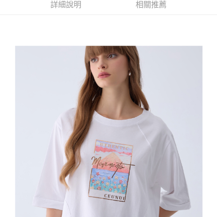
便利好安心！
詳細說明
相關推薦
4.訂單成立30分鐘內，如未前往確認交易或遇審核未通過，訂單將自動取
１．簡單：不需註冊會員、不需綁卡、不需儲值。
全家取貨付款
消。如遇「轉專審核」未通過狀況，表示未達大哥付你分期系統評分，恕無
２．便利：只要手機號碼，簡訊認證，即可結帳。
法說明評估內容。
每筆NT$120，滿NT$2,500(含以上)免運費
３．安心：先確認商品／服務後，再付款。
【繳款方式說明】
1.分期款項不併入電信帳單，「大哥付你分期」於每月結算日後寄送繳費提
付款後全家取貨
【「AFTEE先享後付」結帳流程】
醒簡訊。
１．於結帳方式選擇「AFTEE先享後付」後，將跳轉至「AFTEE先享後付」
每筆NT$120，滿NT$2,500(含以上)免運費
2.透過簡訊連結打開帳單後，可選擇「超商條碼／台灣大直營門市／銀行轉
結帳頁面，進行簡訊認證並確認金額後，即可完成結帳。
帳／街口支付／iPASS MONEY」等通路繳費。
２．訂單成立數日內，您將收到繳費通知簡訊。
萊爾富取貨付款
３．收到繳費通知簡訊後14天內，點擊此簡訊中的連結，可透過四大超商／
【注意事項】
每筆NT$120，滿NT$2,500(含以上)免運費
ATM／網路銀行／等多元方式進行付款，方視為交易完成。
1.本服務係由「台灣大哥大股份有限公司」（以下簡稱本公司）所提供，讓
※ 請注意：結帳手續完成當下不需立刻繳費，但若您需要取消訂單，請聯絡
用戶於交易時，得透過本服務購買商品或服務，並由商店將買賣／分期付款
付款後萊爾富取貨
購買商品的店家。未經商家同意取消之訂單仍視為有效，需透過AFTEE先享
買賣價金債權讓與本公司後，依約使用本公司帳單繳交帳款。
後付繳納相關費用。
每筆NT$120，滿NT$2,500(含以上)免運費
2.基於同意付款使用「大哥付你分期」之契約關係目的，商店將以您的個人
※ 交易是否成功請以「AFTEE先享後付 」之結帳頁面顯示為準，若有關於
資料（包含姓名、電話或地址）提供予台灣大哥大進項蒐集、處理及利用，
是否繳費成功／繳費後需取消欲退款等相關疑問，請聯繫「AFTEE先享後付
7-11取貨付款
由本公司與您本人進行分期帳單所需資料之確認、核對及更正。
客戶支援中心」
https://netprotections.freshdesk.com/support/home
3.完整用戶服務條款，請詳閱以下連結：
https://oppay.tw/userRule
每筆NT$120，滿NT$2,500(含以上)免運費
【注意事項】
１．透過由恩沛科技股份有限公司提供之「AFTEE先享後付」服務完成之交
付款後7-11取貨
易，需依本服務之必要範圍內提供個人資料，並將交易相關給付款項請求債
每筆NT$120，滿NT$2,500(含以上)免運費
權轉讓予恩沛科技股份有限公司。
２．關於個人資料處理事宜，請瀏覽以下網址：
宅配
https://aftee.tw/terms/#terms3
３．未成年的使用者請事先徵得法定代理人或監護人之同意方可使用
每筆NT$120，滿NT$2,500(含以上)免運費