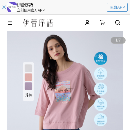
伊蕾序語
開啟APP
立刻使用官方APP
0
1
/
7