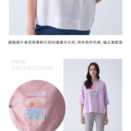
「AFTEE先享後付」，若未經同意申辦者引起之損失，本公司不負相關責
任。
宅配離島
４．使用「AFTEE先享後付」時，將依據個別帳號之用戶狀況，依本公司即
每筆NT$120，滿NT$2,500(含以上)免運費
時審查核予不同之上限額度；若仍有額度不足之情形，本公司將視審查結果
請求用戶進行身份認證。
付款後門市自取
５．嚴禁一人註冊多個帳號或使用他人資訊註冊。若發現惡意使用之情形，
恩沛科技股份有限公司將有權停止該用戶之使用額度並採取法律行動。
免運費
海外配送
查看運費