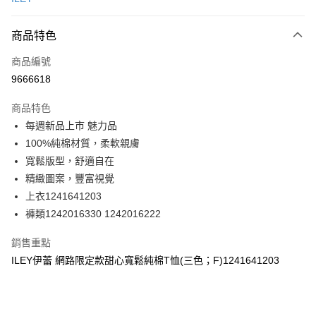
信用卡分期付款
3 期 0 利率 每期
NT$296
21家銀行
商品特色
合作金庫商業銀行
第一商業銀行
超商取貨付款
商品編號
華南商業銀行
彰化商業銀行
9666618
LINE Pay
上海商業儲蓄銀行
台北富邦商業銀行
國泰世華商業銀行
兆豐國際商業銀行
商品特色
Apple Pay
臺灣中小企業銀行
台中商業銀行
每週新品上市 魅力品
匯豐（台灣）商業銀行
華泰商業銀行
街口支付
100%純棉材質，柔軟親膚
聯邦商業銀行
遠東國際商業銀行
元大商業銀行
永豐商業銀行
寬鬆版型，舒適自在
悠遊付
玉山商業銀行
星展（台灣）商業銀行
精緻圖案，豐富視覺
台新國際商業銀行
中國信託商業銀行
全盈+PAY
上衣1241641203
台灣樂天信用卡公司
褲類1242016330 1242016222
大哥付你分期
相關說明
銷售重點
【大哥付你分期使用說明】
AFTEE先享後付
ILEY伊蕾 網路限定款甜心寬鬆純棉T恤(三色；F)1241641203
1.本服務由台灣大哥大提供，台灣大哥大用戶可立即使用無須另外申請。
2.付款方式選擇「大哥付你分期」，訂單成立後會自動跳轉到大哥付的交易
相關說明
流程，驗證手機門號後，選擇欲分期的期數、繳款截止日，確認付款後即完
【關於「AFTEE先享後付」】
成交易。
AFTEE先享後付是「在收到商品之後才付款」的支付方式。 讓您購物簡單
運送方式
3.實際核准額度、可分期數及費用金額請依後續交易確認頁面所載為準。