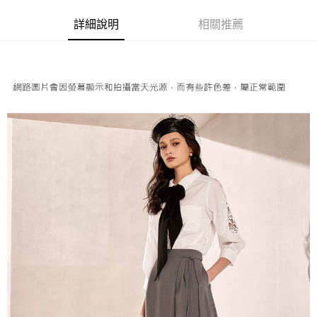
便利好安心！
4.訂單成立30分鐘內，如未前往確認交易或遇審核未通過，訂單將自動取
１．簡單：不需註冊會員、不需綁卡、不需儲值。
全家取貨付款
消。如遇「轉專審核」未通過狀況，表示未達大哥付你分期系統評分，恕無
詳細說明
相關推薦
２．便利：只要手機號碼，簡訊認證，即可結帳。
法說明評估內容。
每筆NT$120，滿NT$2,500(含以上)免運費
３．安心：先確認商品／服務後，再付款。
【繳款方式說明】
1.分期款項不併入電信帳單，「大哥付你分期」於每月結算日後寄送繳費提
付款後全家取貨
【「AFTEE先享後付」結帳流程】
醒簡訊。
１．於結帳方式選擇「AFTEE先享後付」後，將跳轉至「AFTEE先享後付」
每筆NT$120，滿NT$2,500(含以上)免運費
2.透過簡訊連結打開帳單後，可選擇「超商條碼／台灣大直營門市／銀行轉
結帳頁面，進行簡訊認證並確認金額後，即可完成結帳。
帳／街口支付／iPASS MONEY」等通路繳費。
２．訂單成立數日內，您將收到繳費通知簡訊。
萊爾富取貨付款
３．收到繳費通知簡訊後14天內，點擊此簡訊中的連結，可透過四大超商／
【注意事項】
每筆NT$120，滿NT$2,500(含以上)免運費
ATM／網路銀行／等多元方式進行付款，方視為交易完成。
1.本服務係由「台灣大哥大股份有限公司」（以下簡稱本公司）所提供，讓
※ 請注意：結帳手續完成當下不需立刻繳費，但若您需要取消訂單，請聯絡
用戶於交易時，得透過本服務購買商品或服務，並由商店將買賣／分期付款
付款後萊爾富取貨
購買商品的店家。未經商家同意取消之訂單仍視為有效，需透過AFTEE先享
買賣價金債權讓與本公司後，依約使用本公司帳單繳交帳款。
後付繳納相關費用。
每筆NT$120，滿NT$2,500(含以上)免運費
2.基於同意付款使用「大哥付你分期」之契約關係目的，商店將以您的個人
※ 交易是否成功請以「AFTEE先享後付 」之結帳頁面顯示為準，若有關於
資料（包含姓名、電話或地址）提供予台灣大哥大進項蒐集、處理及利用，
是否繳費成功／繳費後需取消欲退款等相關疑問，請聯繫「AFTEE先享後付
7-11取貨付款
由本公司與您本人進行分期帳單所需資料之確認、核對及更正。
客戶支援中心」
https://netprotections.freshdesk.com/support/home
3.完整用戶服務條款，請詳閱以下連結：
https://oppay.tw/userRule
每筆NT$120，滿NT$2,500(含以上)免運費
【注意事項】
１．透過由恩沛科技股份有限公司提供之「AFTEE先享後付」服務完成之交
付款後7-11取貨
易，需依本服務之必要範圍內提供個人資料，並將交易相關給付款項請求債
每筆NT$120，滿NT$2,500(含以上)免運費
權轉讓予恩沛科技股份有限公司。
２．關於個人資料處理事宜，請瀏覽以下網址：
宅配
https://aftee.tw/terms/#terms3
３．未成年的使用者請事先徵得法定代理人或監護人之同意方可使用
每筆NT$120，滿NT$2,500(含以上)免運費