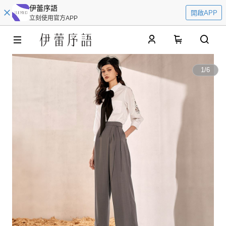
伊蕾序語
開啟APP
立刻使用官方APP
0
1
/
6