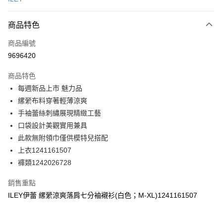
信用卡分期付款
3 期 0 利率 每期
NT$396
21家銀行
商品特色
合作金庫商業銀行
第一商業銀行
超商取貨付款
商品編號
華南商業銀行
彰化商業銀行
9696420
LINE Pay
上海商業儲蓄銀行
台北富邦商業銀行
國泰世華商業銀行
兆豐國際商業銀行
商品特色
Apple Pay
臺灣中小企業銀行
台中商業銀行
每週新品上市 魅力品
匯豐（台灣）商業銀行
華泰商業銀行
街口支付
縲縈布料穿著輕薄涼爽
聯邦商業銀行
遠東國際商業銀行
元大商業銀行
永豐商業銀行
手袖蕾絲刺繡展現精緻工藝
悠遊付
玉山商業銀行
星展（台灣）商業銀行
口袋設計美觀實用兼具
台新國際商業銀行
中國信託商業銀行
全盈+PAY
此款無附領巾僅供模特兒搭配
台灣樂天信用卡公司
上衣1241161507
大哥付你分期
褲類1242026728
相關說明
【大哥付你分期使用說明】
AFTEE先享後付
銷售重點
1.本服務由台灣大哥大提供，台灣大哥大用戶可立即使用無須另外申請。
2.付款方式選擇「大哥付你分期」，訂單成立後會自動跳轉到大哥付的交易
相關說明
ILEY伊蕾 縲縈涼爽落肩七分袖襯衫(白色；M-XL)1241161507
流程，驗證手機門號後，選擇欲分期的期數、繳款截止日，確認付款後即完
【關於「AFTEE先享後付」】
成交易。
AFTEE先享後付是「在收到商品之後才付款」的支付方式。 讓您購物簡單
運送方式
3.實際核准額度、可分期數及費用金額請依後續交易確認頁面所載為準。