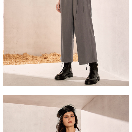
「AFTEE先享後付」，若未經同意申辦者引起之損失，本公司不負相關責
任。
宅配離島
４．使用「AFTEE先享後付」時，將依據個別帳號之用戶狀況，依本公司即
每筆NT$120，滿NT$2,500(含以上)免運費
時審查核予不同之上限額度；若仍有額度不足之情形，本公司將視審查結果
請求用戶進行身份認證。
付款後門市自取
５．嚴禁一人註冊多個帳號或使用他人資訊註冊。若發現惡意使用之情形，
恩沛科技股份有限公司將有權停止該用戶之使用額度並採取法律行動。
免運費
海外配送
查看運費