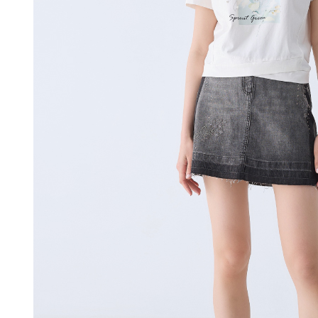
付款後門
未成年的
AFTEE。
免运费
若您對於
海外配送
聯繫恩沛
同必要之購
人資料，