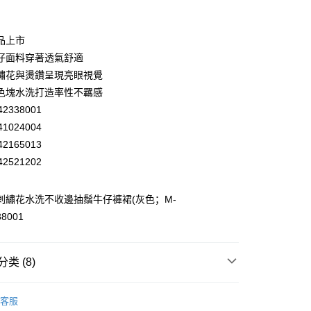
业银行
彰化商业银行
业储蓄银行
台北富邦商业银行
华商业银行
兆丰国际商业银行
品上市
小企业银行
台中商业银行
仔面料穿著透氣舒適
台湾）商业银行
华泰商业银行
繡花與燙鑽呈現亮眼視覺
业银行
远东国际商业银行
色塊水洗打造率性不羈感
业银行
永丰商业银行
2338001
业银行
星展（台湾）商业银行
际商业银行
中国信托商业银行
1024004
天信用卡公司
2165013
分期
2521202
你分期使用说明】
享后付
务由台湾大哥大提供，电信用户可立即使用无须另外申请。（限个
蕾 刺繡花水洗不收邊抽鬚牛仔褲裙(灰色；M-
门号，不开放公司户及预付卡使用）
38001
方式选择 “大哥付你分期”，订单成立后会自动跳转到大哥付的交易
FTEE先享後付
证手机门号后，选择欲分期的期数、缴款截止日，确认付款后即
款方式選擇AFTEE先享後付，將跳出AFTEE先享後付手機驗證視
。
核准额度、可分期数及费用金额请依后续交易确认页面所载为准。
簡訊驗證之後，即可完成結帳手續。
类 (8)
成立30分钟内，如未前往确认交易或遇审核未通过，订单将自动取
確認後不需事先繳費，商品會配送至您的指定地址。
付款
“转专审核”未通过状况，表示未达系统评分，恕无法说明评估内
完成後，您的手機會收到一封繳費通知簡訊，APP會員則會收到
EY】
牛仔│DENIM
20，满NT$2,500(含以上)免运费
APP推播通知。
客服
式说明】
商品當下無需繳費，確認無誤後，請再利用繳費通知簡訊或AFTEE