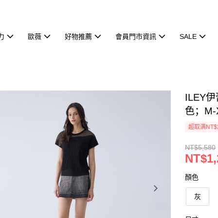
力
歐薇
好物推薦
會員門市資訊
SALE
ILE
色；M-X
超取满NT$
NT$5,580
NT$1,
顏色
灰