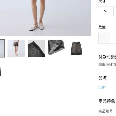
尺寸
M
数量
付款与运
超取满NT$
付款方式
品牌
信用卡一
ILEY
信用卡分
商品特色
3期 0
商品编号
合作金
超商取货