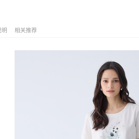
【伊蕾 IL
1. 分期
付款後全
APP於四
短信。
【伊蕾 IL
每笔NT$1
2. 通过
請留意繳費期
账／街口支付
【伊蕾 IL
享有最長 
萊爾富取
说明
相关推荐
【伊蕾 IL
【注意事
每笔NT$1
繳費期限，
1. 本服
算出。使用
活動專區
过本服务
定能夠在期
付款後萊
本公司后
收到商品與
【伊蕾 IL
每笔NT$1
2. 基于
资料（包
二、付款
【伊蕾 IL
7-11取貨
用，由台
1. 初次
3. 完整
之上限額
每笔NT$1
2. 結帳金
3. 目前
付款後7-1
每笔NT$1
三、聲明
「AFTE
宅配
)所提供，
(包含但不
每笔NT$1
予 AFT
集、處理、
宅配離島
明』（
http
每笔NT$1
若款項超過