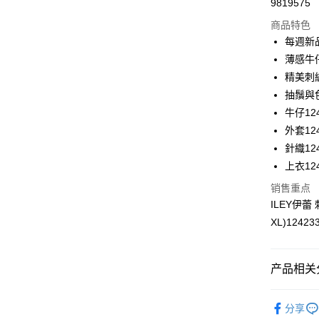
9819575
华南商
LINE Pay
上海商
商品特色
国泰世
每週新
Apple Pay
台湾中
薄感牛
汇丰（
街口支付
精美刺
联邦商
抽鬚與
元大商
悠遊付
牛仔124
玉山商
台新国
Plus PAY
外套124
台湾乐
針織124
大哥付你
上衣124
相关说明
【大哥付
销售重点
AFTEE先
1. 本服
ILEY伊
人月租型
相关说明
XL)12423
2. 付款
一、關於 A
流程，验
1. 於付
完成交易
窗。
运送方式
3. 实际
2. 進行
产品相关分
4. 订单
3. 訂單
全家取貨
消。如遇 
4. 下訂
【伊蕾 IL
容。
每笔NT$1
AFTEE 
分享
【缴款方
5. 收到