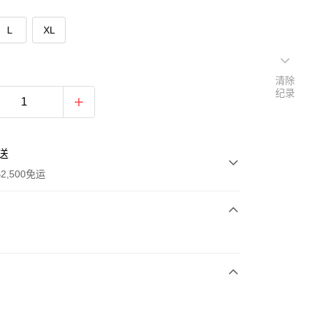
L
XL
清除
纪录
送
2,500免运
次付款
期付款
利率，每期
NT$430
21家银行
库商业银行
第一商业银行
付款