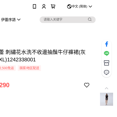
0
中文 (简体)
伊蕾序語
Y伊蕾 刺繡花水洗不收邊抽鬚牛仔褲裙(灰
L)1242338001
2,500免运
国家/地区配送
290