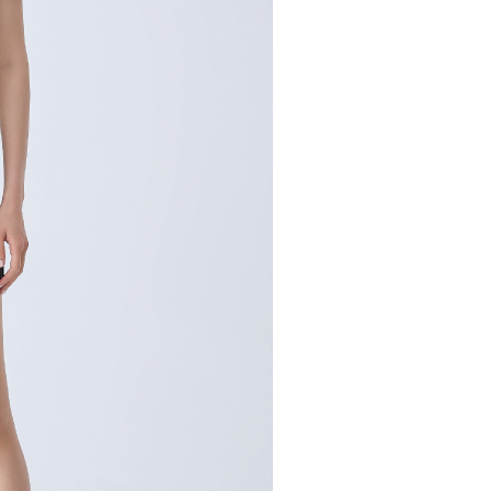
市自取
使用者，請事先徵得法定代理人或監護人之同意方可使用
個人資料之處理、利用有任何疑問，或欲行使相關法律權利，請
查看运费
科技股份有限公司。若您不同意我們將上開所示之個人資料，連
買訂單資訊提供予 AFTEE ，或讓 AFTEE 蒐集處理利用您的個
請勿選用本服務。