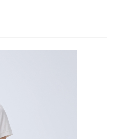
EY】
全部商品│ALL
款项不并入电信账单，“大哥付你分期”于每月结算日后寄送缴费提醒
家取貨
大便利商店‧ATM/網銀等方式進行付款。
EY】
SALE 2.8折起↘買三送一 全系列
20，满NT$2,500(含以上)免运费
短信链接打开账单后，可选择 “超商条码／台湾大直营门市／银行转
限為 14 天。唯有下載 AFTEE App 成為 AFTEE 會員者方能
／iPASS MONEY”等通路缴费。
EY】
SALE均一價-$1290
45 天內付款之服務。
貨付款
EY】
SALE均一價專區
项】
20，满NT$2,500(含以上)免运费
為商家向您請款的時間，再加上使用AFTEE可延長的天數所計
务系由 “台湾大哥大股份有限公司”所提供，让用户于交易时，得通
AFTEE下訂可以延長您收到商品前的繳費天數，但無法保證一
购买商品或服务，并由商店将买卖／分期付款买卖价金债权让与
限內收到商品(例如:預購商品或預計到貨時間較長者)。因此無論
爾富取貨
，依约使用本公司账单缴交账款。
否，仍需要請您在AFTEE規定的時間內完成繳費。
EY】
海島度假穿搭
20，满NT$2,500(含以上)免运费
同意付款使用 “大哥付你分期”之契约关系目的，商店将以您的个人
含姓名、电话或地址）提供予台湾大哥大进项收集、处理及利
限制
EY】
SALE 2.8折起↘買三送一-下半身
付款
湾大哥大与本人进行分期账单所需资料之确认、核对及更正。
使用 AFTEE 時，將依認證結果及本公司審查結果，核予每個人不同
用户服务条款，请详阅以下链接：
https://oppay.tw/userRule
度
20，满NT$2,500(含以上)免运费
額須大於NT$30
僅支援台灣會員
1取貨
20，满NT$2,500(含以上)免运费
條款
E先享後付」(下稱本服務)乃由恩沛科技股份有限公司(下稱 AFTEE
並由 AFTEE 向您收取款項。因使用本服務所須提供之個人資料
限於訂購人姓名、電話，收件人姓名、電話、收件地址)，將交付
20，满NT$2,500(含以上)免运费
EE 於本服務必要服務範圍內運用。關於 AFTEE 對於個人資料之蒐
利用，詳參 AFTEE 官網之『個人資料蒐集、處理及利用告知聲
s://aftee.tw/privacypolicy/
）。
20，满NT$2,500(含以上)免运费
繳費期限，將根據當次的金額加收年利率 16% 的逾期滯納金。