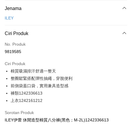
Kaedah Pembayaran
Jenama
Kad Kredit (Bayaran Penuh)
ILEY
Ansuran Kad Kredit
3 ansuran pada kadar faedah 0,
NT$396
setiap ansuran
Ciri Produk
21 Bank
Taiwan Cooperative Bank
Bank Komersial Pertama
Pengambilan di Kedai Serbaneka
No. Produk
Hua Nan Commercial
Chang Hwa Commercial
9819585
LINE Pay
Bank
Bank
The Shanghai
Bank Komersial Taipei
Ciri Produk
Apple Pay
Commercial & Savings
Fubon
棉質吸濕排汗舒適一整天
Bank
JKOPAY
Bank Cathay United
Mega International
整圈鬆緊搭配彈性抽繩，穿脫便利
Commercial Bank
Easy Wallet
前側袋蓋口袋，實用兼具造型感
Taiwan Business Bank
Taichung Commercial
褲類1242336613
Bank
Plus PAY
上衣1242161212
HSBC Bank (Taiwan)
Hwatai Bank
OP Pay Later
Limited
Sorotan Produk
Deskripsi
Union Bank of Taiwan
Far Eastern International
ILEY伊蕾 休閒造型棉質八分褲(黑色；M-2L)1242336613
Bank
[Terma Penggunaan untuk OP Pay Later]
AFTEE
Yuanta Commercial Bank
Bank SinoPac