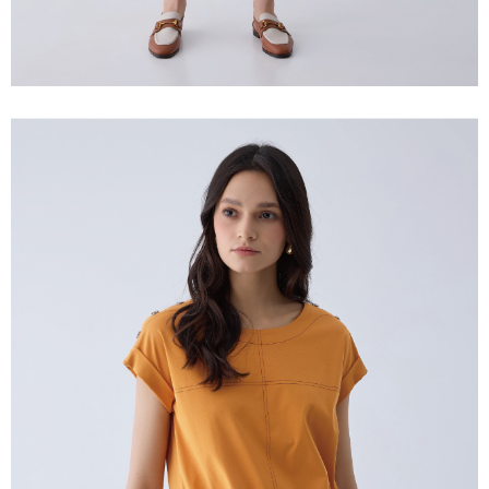
membayar melalui "Kod bar kedai serbaneka / Kedai rasmi Taiwan
Mobile / Pemindahan bank / Pembayaran J街口 / iPASS MONEY" dan
saluran lain.
【Nota Penting】
1. Perkhidmatan ini disediakan oleh "Taiwan Mobile Co., Ltd." untuk
membolehkan pengguna membeli produk atau perkhidmatan melalui
perkhidmatan ini semasa transaksi, dan kedai akan menyerahkan hak
tuntutan harga jual/beli ansuran kepada syarikat ini untuk membayar bil
menggunakan bil syarikat ini.
2. Berdasarkan tujuan kontrak persetujuan pembayaran menggunakan
"Pembayaran Ansuran Gogo", kedai akan memberikan maklumat peribadi
anda (termasuk nama, telefon atau alamat) kepada Taiwan Mobile untuk
pengumpulan, pemprosesan dan penggunaan, untuk pengesahan,
semakan dan pembetulan data yang diperlukan untuk bil ansuran oleh
Taiwan Mobile.
3. Sila baca syarat perkhidmatan pengguna secara lengkap melalui
pautan berikut: https://oppay.tw/userRule