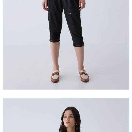
prapesanan atau produk yang mungkin mengambil masa yang lebih
NT$120/pesanan | Penghantaran percuma untuk pesanan
Selepas mengakses bil melalui pautan dalam SMS, anda boleh
lama untuk dihantar). Oleh itu, anda dikehendaki membuat pembayaran
menyelesaikan pembayaran anda melalui salah satu saluran berikut: kod
NT$2,500 atau lebih
kepada AFTEE dalam tempoh sama ada anda menerima pesanan.
bar kedai serbaneka, kedai runcit Taiwan Mobile, pemindahan bank,
JKOPay, atau iPASS MONEY.
付款後7-11取貨
Kedua, Sekatan Pembayaran
1. Jumlah yang diperakui untuk pengguna kali pertama boleh sehingga
NT$120/pesanan | Penghantaran percuma untuk pesanan
[Nota Penting]
NT$10,000. Amaun diperakui sebenar yang diluluskan akan berdasarkan
NT$2,500 atau lebih
keputusan pensijilan dan semakan oleh AFTEE.
Perkhidmatan ini disediakan oleh Taiwan Mobile Co., Ltd. (“Syarikat”),
2. Amaun perbelanjaan minimum mestilah lebih besar daripada NT$20.
yang membolehkan pelanggan membeli barangan atau perkhidmatan
宅配
3. Pada masa ini hanya tersedia untuk ahli Taiwan.
melalui perkhidmatan ini pada masa transaksi. Hasil daripada pembelian
NT$120/pesanan | Penghantaran percuma untuk pesanan
atau pembayaran ansuran akan dipindahkan oleh peniaga kepada
Ketiga, Syarat Perkhidmatan
Syarikat, dan pelanggan hendaklah membuat pembayaran mengikut
NT$2,500 atau lebih
Perkhidmatan AFTEE Beli Sekarang Bayar Kemudian disediakan oleh NP
perjanjian menggunakan sistem bil Syarikat.
Taiwan, Inc. dan AFTEE akan membuat bil kepada pengguna. AFTEE
宅配離島
akan menggunakan data peribadi yang dikumpul (termasuk nama
Untuk memenuhi hubungan kontrak yang terjalin melalui persetujuan
pembeli, no. telefon, nama penerima, no. telefon, alamat penerima) untuk
NT$120/pesanan | Penghantaran percuma untuk pesanan
penggunaan OP Pay Later, peniaga akan memberikan maklumat peribadi
penggunaan perkhidmatan. Sila rujuk kepada "Penyata Pengumpulan
NT$2,500 atau lebih
anda (termasuk nama, nombor telefon, atau alamat) kepada Syarikat bagi
Data Peribadi, Pemprosesan, Penggunaan"
tujuan pengumpulan, pemprosesan dan penggunaan data yang
(https://aftee.tw/privacypolicy/
) untuk maklumat lanjut.
diperlukan untuk pengebilan ansuran, termasuk pengesahan,
付款後門市自取
pengesahan semula dan pembetulan.
Jumlah yang diperakui untuk pengguna kali pertama yang lulus
Penghantaran percuma
kelulusan boleh sehingga NT$10,000. Jika pengguna tidak membuat
Untuk terma perkhidmatan penuh, sila rujuk pautan berikut:
pembayaran dalam tempoh tersebut, yuran pembayaran lewat sebanyak
海外配送
Kadar Penghantaran
https://oppay.tw/userRule
" target="_blank" class="link revert-
20% setahun akan dikenakan. Pengguna bawah umur dikehendaki
style">https://oppay.tw/userRule
mendapatkan kebenaran daripada ibu bapa atau penjaga yang sah