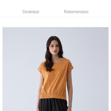
Perkhidmatan ini disediakan oleh Taiwan Mobile dan tersedia untuk
Deskripsi
Bank Komersial E.SUN
DBS Bank
pengguna Taiwan Mobile tanpa memerlukan permohonan tambahan.
Bank Antarabangsa
Bank CTBC
Pertama, Mengenai Perkhidmatan AFTEE Beli Sekarang Bayar Kemudian
1. Dengan memilih AFTEE sebagai kaedah pembayaran, mesej
Taishin
Deskripsi
Rekomendasi
Pilihan Penghantaran
Jika anda memilih OP Pay Later sebagai kaedah pembayaran, sistem
pengesahan AFTEE akan muncul.
Syarikat Kad Kredit
akan mengarahkan anda secara automatik ke proses transaksi OP Pay
2. Anda boleh meneruskan pembayaran selepas pengesahan SMS.
全家取貨付款
Rakuten Taiwan
Later selepas pesanan dibuat. Anda perlu mengesahkan nombor telefon
3. Tiada bayaran diperlukan apabila pesanan disahkan. Produk akan
NT$120/pesanan | Penghantaran percuma untuk pesanan
mudah alih anda, memilih bilangan ansuran, dan menetapkan tarikh
dihantar ke alamat yang ditetapkan.
akhir pembayaran. Transaksi akan dianggap selesai setelah pembayaran
NT$2,500 atau lebih
4. Setelah pesanan disahkan, anda akan menerima SMS pembayaran
disahkan.
manakala ahli aplikasi akan menerima pemberitahuan tolak aplikasi
付款後全家取貨
AFTEE.
Had kredit yang diluluskan, tempoh ansuran yang tersedia, dan yuran
5. Tiada bayaran diperlukan apabila anda menerima produk. Sila buat
NT$120/pesanan | Penghantaran percuma untuk pesanan
yang dikenakan adalah tertakluk kepada maklumat yang dinyatakan
pembayaran di empat kedai serbaneka utama, ATM atau perbankan
pada halaman pengesahan transaksi seterusnya.
NT$2,500 atau lebih
dalam talian dengan SMS pembayaran atau pemberitahuan tolak aplikasi
AFTEE.
Jika transaksi tidak disahkan dalam masa 30 minit selepas pesanan
萊爾富取貨付款
dibuat, atau jika permohonan gagal dalam proses semakan, pesanan
Sila ambil perhatian bahawa tempoh pembayaran adalah 14 hari. Walau
NT$120/pesanan | Penghantaran percuma untuk pesanan
akan dibatalkan secara automatik. Jika permohonan gagal pada
bagaimanapun, bagi mereka yang telah memuat turun Aplikasi AFTEE
peringkat "semakan manual", ini bermakna kriteria pemarkahan sistem
NT$2,500 atau lebih
dan mendaftar sebagai ahli AFTEE boleh menikmati tempoh pembayaran
tidak dipenuhi; butiran penilaian khusus tidak akan didedahkan.
sehingga 45 hari.
付款後萊爾富取貨
[Arahan Pembayaran]
Tempoh pembayaran dikira dari masa kedai meminta pembayaran anda,
NT$120/pesanan | Penghantaran percuma untuk pesanan
ditambah dengan bilangan hari yang boleh dilanjutkan oleh AFTEE. Anda
Pembayaran ansuran melalui OP Pay Later akan dibilkan secara
NT$2,500 atau lebih
boleh melanjutkan tempoh pembayaran anda sebelum anda menerima
berasingan dan tidak termasuk dalam bil telekom anda. SMS peringatan
pesanan. Walau bagaimanapun, tiada jaminan bahawa anda boleh
pembayaran akan dihantar selepas kitaran bil bulanan.
7-11取貨付款
menerima pesanan anda semasa tempoh pembayaran (cth.: produk