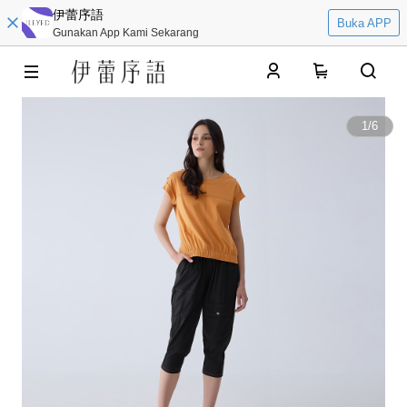
伊蕾序語
Buka APP
Gunakan App Kami Sekarang
0
1
/
6