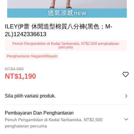
ILEY伊蕾 休閒造型棉質八分褲(黑色；M-
2L)1242336613
Penuh Pengambilan di Kedai Serbaneka, NT$2,500 penghataran
percuma
Penghantaran Negara/Wilayah
NT$4,980
NT$1,190
Sila pilih variasi produk.
Pembayaran Dan Penghantaran
Penuh Pengambilan di Kedai Serbaneka, NT$2,500
penghataran percuma