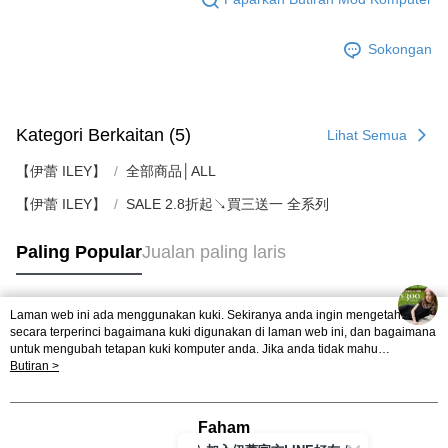
Sokongan
Kategori Berkaitan (5)
Lihat Semua
【伊蕾 ILEY】
全部商品│ALL
【伊蕾 ILEY】
SALE 2.8折起↘買三送一 全系列
Paling Popular
Jualan paling laris
Laman web ini ada menggunakan kuki. Sekiranya anda ingin mengetahui
Tag Popular
secara terperinci bagaimana kuki digunakan di laman web ini, dan bagaimana
untuk mengubah tetapan kuki komputer anda. Jika anda tidak mahu
menggunakan kuki di komputer anda, sila rujuk penerangan mengenai kuki.
Butiran >
Dasar Privasi
Laman web ini ada menggunakan kuki. Sekiranya anda ingin
mengetahui secara terperinci bagaimana kuki digunakan di laman web ini,
dan bagaimana untuk mengubah tetapan kuki komputer anda. Jika anda tidak
Faham
mahu menggunakan kuki di komputer anda, sila rujuk penerangan mengenai