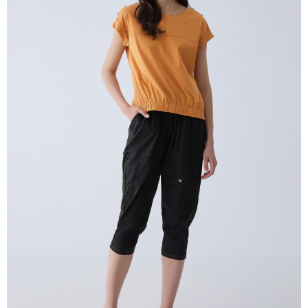
untuk menggunakan AFTEE.
【Panduan Penggunaan Pembayaran Ansuran Gogo】
1. Perkhidmatan ini disediakan oleh Taiwan Mobile, pengguna telefon
Sila hubungi NP Taiwan Inc. di
cs_tw@netprotections.co.jp
jika anda
mudah alih boleh segera menggunakan tanpa perlu memohon lagi.
mempunyai sebarang kebimbangan mengenai pemprosesan dan
(Hanya untuk nombor langganan peribadi, tidak terbuka untuk syarikat
penggunaan pada data peribadi. Jika anda tidak bersetuju dengan data
dan kad prabayar)
peribadi yang disenaraikan seperti di atas akan dikumpul dan digunakan
2. Pilihan kaedah pembayaran "Pembayaran Ansuran Gogo", selepas
oleh AFTEE, sila jangan gunakan perkhidmatan ini.
pesanan ditubuhkan, akan secara automatik dialihkan ke proses
transaksi Gogo, selepas pengesahan nombor telefon, pilih bilangan
ansuran yang diingini, tarikh akhir pembayaran, dan setelah
mengesahkan pembayaran, transaksi akan selesai.
3. Jumlah kelulusan sebenar, bilangan ansuran dan jumlah bayaran
adalah berdasarkan halaman pengesahan transaksi seterusnya.
4. Dalam masa 30 minit selepas pesanan ditubuhkan, jika tidak pergi
untuk mengesahkan transaksi atau jika tidak lulus semakan, pesanan
akan dibatalkan secara automatik. Jika terdapat situasi "pindah untuk
semakan khusus" yang tidak lulus, ini menunjukkan bahawa sistem
penilaian tidak mencukupi, tiada penjelasan mengenai kandungan
penilaian boleh diberikan.
【Penerangan Kaedah Pembayaran】
1. Pembayaran ansuran tidak digabungkan dalam bil telekomunikasi,
"Pembayaran Ansuran Gogo" akan menghantar SMS peringatan
pembayaran selepas tarikh penyelesaian bulanan.
2. Melalui pautan SMS untuk membuka bil, anda boleh memilih untuk