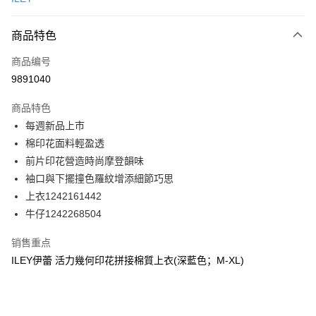
信用卡分期付款
3期 0利率，每期
NT$396
21家银行
商品特色
合作金库商业银行
第一商业银行
超商取货付款
商品编号
华南商业银行
彰化商业银行
9891040
LINE Pay
上海商业储蓄银行
台北富邦商业银行
国泰世华商业银行
兆丰国际商业银行
商品特色
Apple Pay
台湾中小企业银行
台中商业银行
每週新品上市
汇丰（台湾）商业银行
华泰商业银行
街口支付
棉印花面料輕盈透
联邦商业银行
远东国际商业银行
元大商业银行
永丰商业银行
前片印花營造時尚摩登韻味
悠遊付
玉山商业银行
星展（台湾）商业银行
袖口與下擺撞色羅紋增添細節巧思
台新国际商业银行
中国信托商业银行
Plus PAY
上衣1242161442
台湾乐天信用卡公司
牛仔1242268504
大哥付你分期
相关说明
销售重点
【大哥付你分期使用说明】
AFTEE先享后付
ILEY伊蕾 活力幾何印花拼接棉質上衣(深藍色；M-XL)
1. 本服务由台湾大哥大提供，电信用户可立即使用无须另外申请。（限个人
月租型门号，不开放公司户及预付卡使用）
相关说明
2. 付款方式选择 “大哥付你分期”，订单成立后会自动跳转到大哥付的交易流
一、關於 AFTEE先享後付
程，验证手机门号后，选择欲分期的期数、缴款截止日，确认付款后即完成
1. 於付款方式選擇AFTEE先享後付，將跳出AFTEE先享後付手機驗證視
运送方式
交易。