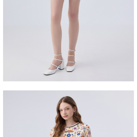
含但不限於訂購人姓名、電話，收件人姓名、電話、收件地址)，將交付予
AFTEE 於本服務必要服務範圍內運用。關於 AFTEE 對於個人資料之蒐集、
宅配離島
處理、利用，詳參 AFTEE 官網之『個人資料蒐集、處理及利用告知聲明』
每笔NT$120，满NT$2,500(含以上)免运费
（
https://aftee.tw/privacypolicy/
）。
付款後門市自取
若款項超過繳費期限，將根據當次的金額加收年利率 16% 的逾期滯納金。
未成年的使用者，請事先徵得法定代理人或監護人之同意方可使用
免运费
AFTEE。
海外配送
查看运费
若您對於個人資料之處理、利用有任何疑問，或欲行使相關法律權利，請聯
繫恩沛科技股份有限公司。若您不同意我們將上開所示之個人資料，連同必
要之購買訂單資訊提供予 AFTEE ，或讓 AFTEE 蒐集處理利用您的個人資
料，請勿選用本服務。