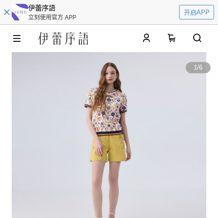
伊蕾序語
开启APP
立刻使用官方 APP
0
1
/
6