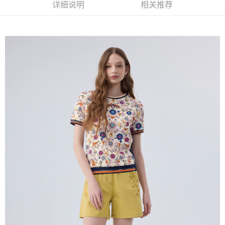
窗。
详细说明
相关推荐
3. 实际核准额度、可分期数及费用金额请依后续交易确认页面所载为准。
2. 進行簡訊驗證之後，即可完成結帳手續。
全家取貨付款
4. 订单成立30分钟内，如未前往确认交易或遇审核未通过，订单将自动取
3. 訂單確認後不需事先繳費，商品會配送至您的指定地址。
消。如遇 “转专审核”未通过状况，表示未达系统评分，恕无法说明评估内
每笔NT$120，满NT$2,500(含以上)免运费
4. 下訂完成後，您的手機會收到一封繳費通知簡訊，APP會員則會收到
容。
AFTEE APP推播通知。
【缴款方式说明】
付款後全家取貨
5. 收到商品當下無需繳費，確認無誤後，請再利用繳費通知簡訊或AFTEE
1. 分期款项不并入电信账单，“大哥付你分期”于每月结算日后寄送缴费提醒
APP於四大便利商店‧ATM/網銀等方式進行付款。
每笔NT$120，满NT$2,500(含以上)免运费
短信。
2. 通过短信链接打开账单后，可选择 “超商条码／台湾大直营门市／银行转
請留意繳費期限為 14 天。唯有下載 AFTEE App 成為 AFTEE 會員者方能享
萊爾富取貨付款
账／街口支付／iPASS MONEY”等通路缴费。
有最長 45 天內付款之服務。
每笔NT$120，满NT$2,500(含以上)免运费
【注意事项】
繳費期限，為商家向您請款的時間，再加上使用AFTEE可延長的天數所計算
1. 本服务系由 “台湾大哥大股份有限公司”所提供，让用户于交易时，得通过
付款後萊爾富取貨
出。使用AFTEE下訂可以延長您收到商品前的繳費天數，但無法保證一定能
本服务购买商品或服务，并由商店将买卖／分期付款买卖价金债权让与本公
夠在期限內收到商品(例如:預購商品或預計到貨時間較長者)。因此無論收到
每笔NT$120，满NT$2,500(含以上)免运费
司后，依约使用本公司账单缴交账款。
商品與否，仍需要請您在AFTEE規定的時間內完成繳費。
2. 基于同意付款使用 “大哥付你分期”之契约关系目的，商店将以您的个人资
7-11取貨付款
料（包含姓名、电话或地址）提供予台湾大哥大进项收集、处理及利用，由
二、付款限制
台湾大哥大与本人进行分期账单所需资料之确认、核对及更正。
每笔NT$120，满NT$2,500(含以上)免运费
1. 初次使用 AFTEE 時，將依認證結果及本公司審查結果，核予每個人不同
3. 完整用户服务条款，请详阅以下链接：
https://oppay.tw/userRule
之上限額度
2. 結帳金額須大於NT$30
付款後7-11取貨
3. 目前僅支援台灣會員
每笔NT$120，满NT$2,500(含以上)免运费
三、聲明條款
宅配
「AFTEE先享後付」(下稱本服務)乃由恩沛科技股份有限公司(下稱 AFTEE )
所提供，並由 AFTEE 向您收取款項。因使用本服務所須提供之個人資料(包
每笔NT$120，满NT$2,500(含以上)免运费