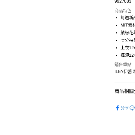
9927883
華南商
LINE Pay
上海商
商品特色
國泰世
每週新
Apple Pay
臺灣中
MIT
匯豐（
街口支付
繽紛花
聯邦商
七分袖
元大商
悠遊付
上衣124
玉山商
台新國
全盈+PAY
褲類124
台灣樂
銷售重點
大哥付你
ILEY伊
相關說明
【大哥付
AFTEE先
1.本服務
2.付款方
相關說明
商品相關分
流程，驗
【關於「A
完成交易
AFTEE
【伊蕾 IL
3.實際核
便利好安
分享
運送方式
4.訂單成
【伊蕾 IL
１．簡單
消。如遇
２．便利
全家取貨
無法說明
【伊蕾 IL
３．安心
【繳款方
每筆NT$1
【伊蕾 IL
1.分期款
【「AFT