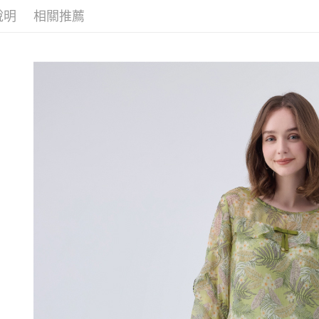
醒簡訊。
付款後全
１．於結帳
說明
相關推薦
【伊蕾 IL
2.透過簡
付」結帳
每筆NT$1
帳／街口支
２．訂單
【伊蕾 IL
３．收到繳
萊爾富取
【注意事
／ATM／
活動專區
1.本服務
每筆NT$1
※ 請注意
用戶於交
【伊蕾 IL
絡購買商品
款買賣價
先享後付
付款後萊
2.基於同
【伊蕾 IL
※ 交易是
每筆NT$1
資料（包
是否繳費成
用，由本
付客戶支
7-11取貨
3.完整用
【注意事
每筆NT$1
１．透過由
交易，需
付款後7-1
求債權轉
每筆NT$1
２．關於
https://aft
宅配
３．未成
「AFTE
每筆NT$1
任。
４．使用「
宅配離島
即時審查
每筆NT$1
結果請求
５．嚴禁