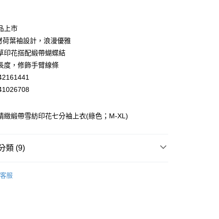
業銀行
彰化商業銀行
業儲蓄銀行
台北富邦商業銀行
華商業銀行
兆豐國際商業銀行
品上市
小企業銀行
台中商業銀行
素材荷葉袖設計，浪漫優雅
台灣）商業銀行
華泰商業銀行
草印花搭配緞帶蝴蝶結
業銀行
遠東國際商業銀行
長度，修飾手臂線條
業銀行
永豐商業銀行
2161441
業銀行
星展（台灣）商業銀行
際商業銀行
中國信託商業銀行
1026708
天信用卡公司
分期
蕾 精緻緞帶雪紡印花七分袖上衣(綠色；M-XL)
你分期使用說明】
享後付
由台灣大哥大提供，台灣大哥大用戶可立即使用無須另外申請。
式選擇「大哥付你分期」，訂單成立後會自動跳轉到大哥付的交易
類 (9)
證手機門號後，選擇欲分期的期數、繳款截止日，確認付款後即
FTEE先享後付」】
。
先享後付是「在收到商品之後才付款」的支付方式。 讓您購物簡單
EY】
▸ MIT精選 ◂
准額度、可分期數及費用金額請依後續交易確認頁面所載為準。
心！
客服
立30分鐘內，如未前往確認交易或遇審核未通過，訂單將自動取
EY】
：不需註冊會員、不需綁卡、不需儲值。
雪紡│CHIFFON
「轉專審核」未通過狀況，表示未達大哥付你分期系統評分，恕
：只要手機號碼，簡訊認證，即可結帳。
付款
評估內容。
EY】
全部商品│ALL
：先確認商品／服務後，再付款。
式說明】
20，滿NT$2,500(含以上)免運費
EY】
SALE 2.8折起↘買三送一 全系列
項不併入電信帳單，「大哥付你分期」於每月結算日後寄送繳費提
EE先享後付」結帳流程】