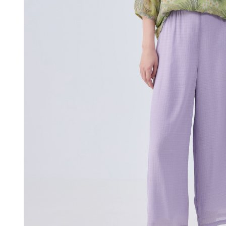
付款後門
形，恩沛
動。
免運費
海外配送