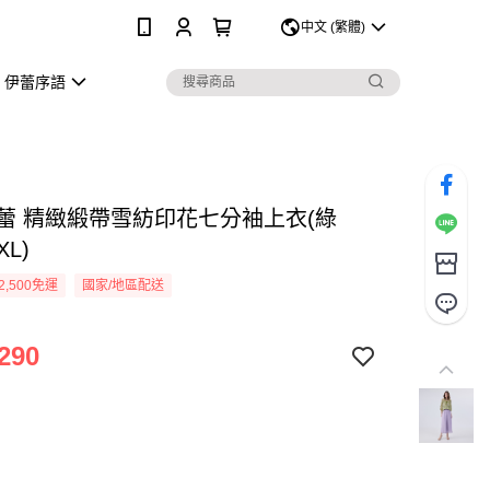
0
中文 (繁體)
伊蕾序語
Y伊蕾 精緻緞帶雪紡印花七分袖上衣(綠
XL)
2,500免運
國家/地區配送
290