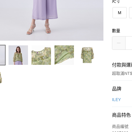
尺寸
M
數量
付款與運
超取滿NT$
付款方式
品牌
信用卡一
ILEY
信用卡分
商品特色
3 期 
商品編號
合作金
超商取貨