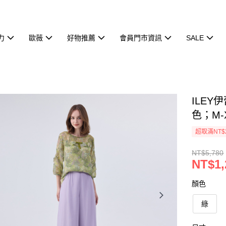
力
歐薇
好物推薦
會員門市資訊
SALE
ILE
色；M-
超取滿NT$
NT$5,780
NT$1,
顏色
綠