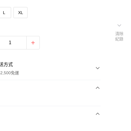
L
XL
清除
紀錄
送方式
2,500免運
次付款
期付款
0 利率 每期
NT$430
21家銀行
庫商業銀行
第一商業銀行
付款