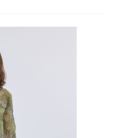
家取貨
方式選擇「AFTEE先享後付」後，將跳轉至「AFTEE先享後
EY】
SALE均一價-$1290
訊連結打開帳單後，可選擇「超商條碼／台灣大直營門市／銀行轉
頁面，進行簡訊認證並確認金額後，即可完成結帳。
20，滿NT$2,500(含以上)免運費
付／iPASS MONEY」等通路繳費。
成立數日內，您將收到繳費通知簡訊。
EY】
SALE均一價專區
費通知簡訊後14天內，點擊此簡訊中的連結，可透過四大超商
貨付款
項】
網路銀行／等多元方式進行付款，方視為交易完成。
係由「台灣大哥大股份有限公司」（以下簡稱本公司）所提供，讓
20，滿NT$2,500(含以上)免運費
：結帳手續完成當下不需立刻繳費，但若您需要取消訂單，請聯
易時，得透過本服務購買商品或服務，並由商店將買賣／分期付
EY】
的店家。未經商家同意取消之訂單仍視為有效，需透過AFTEE
氣質顯瘦雪紡
金債權讓與本公司後，依約使用本公司帳單繳交帳款。
繳納相關費用。
爾富取貨
意付款使用「大哥付你分期」之契約關係目的，商店將以您的個人
EY】
SALE 2.8折起↘買三送一-上半身
否成功請以「AFTEE先享後付 」之結帳頁面顯示為準，若有關於
20，滿NT$2,500(含以上)免運費
含姓名、電話或地址）提供予台灣大哥大進項蒐集、處理及利
功／繳費後需取消欲退款等相關疑問，請聯繫「AFTEE先享後
公司與您本人進行分期帳單所需資料之確認、核對及更正。
援中心」
https://netprotections.freshdesk.com/support/home
付款
戶服務條款，請詳閱以下連結：
https://oppay.tw/userRule
項】
20，滿NT$2,500(含以上)免運費
恩沛科技股份有限公司提供之「AFTEE先享後付」服務完成之
依本服務之必要範圍內提供個人資料，並將交易相關給付款項請
1取貨
讓予恩沛科技股份有限公司。
20，滿NT$2,500(含以上)免運費
個人資料處理事宜，請瀏覽以下網址：
ee.tw/terms/#terms3
年的使用者請事先徵得法定代理人或監護人之同意方可使用
E先享後付」，若未經同意申辦者引起之損失，本公司不負相關責
20，滿NT$2,500(含以上)免運費
AFTEE先享後付」時，將依據個別帳號之用戶狀況，依本公司
核予不同之上限額度；若仍有額度不足之情形，本公司將視審查
20，滿NT$2,500(含以上)免運費
用戶進行身份認證。
一人註冊多個帳號或使用他人資訊註冊。若發現惡意使用之情