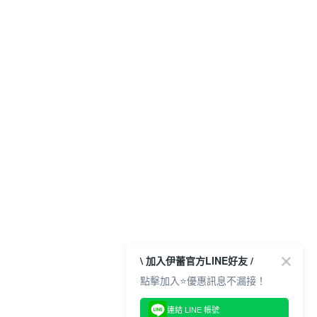
\ 加入伊蕾官方LINE好友 /
點擊加入⭐優惠訊息不漏接！
連結 LINE 帳號