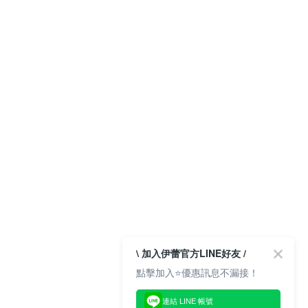
\ 加入伊蕾官方LINE好友 /
點擊加入⭐優惠訊息不漏接！
連結 LINE 帳號