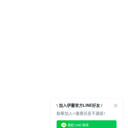
\ 加入伊蕾官方LINE好友 /
點擊加入⭐優惠訊息不漏接！
連結 LINE 帳號