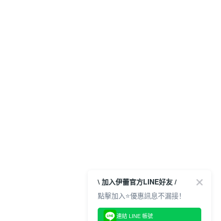
\ 加入伊蕾官方LINE好友 /
點擊加入⭐優惠訊息不漏接！
連結 LINE 帳號