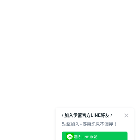
\ 加入伊蕾官方LINE好友 /
點擊加入⭐優惠訊息不漏接！
連結 LINE 帳號