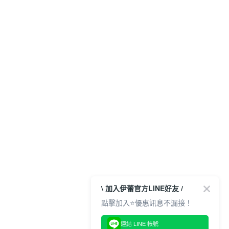
\ 加入伊蕾官方LINE好友 /
點擊加入⭐優惠訊息不漏接！
連結 LINE 帳號