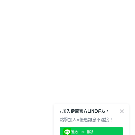
\ 加入伊蕾官方LINE好友 /
點擊加入⭐優惠訊息不漏接！
連結 LINE 帳號