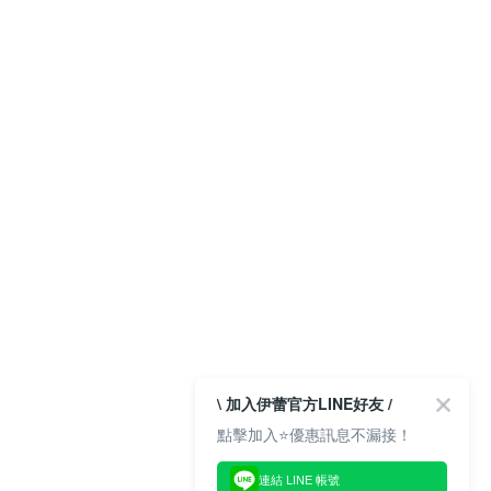
\ 加入伊蕾官方LINE好友 /
點擊加入⭐優惠訊息不漏接！
連結 LINE 帳號