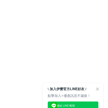
\ 加入伊蕾官方LINE好友 /
點擊加入⭐優惠訊息不漏接！
連結 LINE 帳號