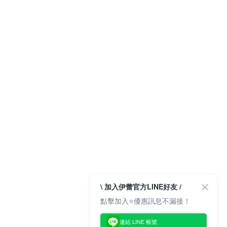
\ 加入伊蕾官方LINE好友 /
點擊加入⭐優惠訊息不漏接！
連結 LINE 帳號