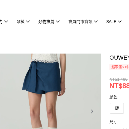
力
歐薇
好物推薦
會員門市資訊
SALE
OUWE
超取滿NT$
NT$1,480
NT$8
顏色
藍
尺寸