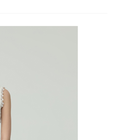
訊連結打開帳單後，可選擇「超商條碼／台灣大直營門市／銀行轉
頁面，進行簡訊認證並確認金額後，即可完成結帳。
20，滿NT$2,500(含以上)免運費
付／iPASS MONEY」等通路繳費。
WEY】
全部商品│ALL
成立數日內，您將收到繳費通知簡訊。
費通知簡訊後14天內，點擊此簡訊中的連結，可透過四大超商
貨付款
WEY】
秋冬outlet↘$880
項】
網路銀行／等多元方式進行付款，方視為交易完成。
係由「台灣大哥大股份有限公司」（以下簡稱本公司）所提供，讓
20，滿NT$2,500(含以上)免運費
：結帳手續完成當下不需立刻繳費，但若您需要取消訂單，請聯
易時，得透過本服務購買商品或服務，並由商店將買賣／分期付
的店家。未經商家同意取消之訂單仍視為有效，需透過AFTEE
金債權讓與本公司後，依約使用本公司帳單繳交帳款。
繳納相關費用。
爾富取貨
意付款使用「大哥付你分期」之契約關係目的，商店將以您的個人
否成功請以「AFTEE先享後付 」之結帳頁面顯示為準，若有關於
20，滿NT$2,500(含以上)免運費
含姓名、電話或地址）提供予台灣大哥大進項蒐集、處理及利
功／繳費後需取消欲退款等相關疑問，請聯繫「AFTEE先享後
公司與您本人進行分期帳單所需資料之確認、核對及更正。
援中心」
https://netprotections.freshdesk.com/support/home
付款
戶服務條款，請詳閱以下連結：
https://oppay.tw/userRule
項】
20，滿NT$2,500(含以上)免運費
恩沛科技股份有限公司提供之「AFTEE先享後付」服務完成之
依本服務之必要範圍內提供個人資料，並將交易相關給付款項請
1取貨
讓予恩沛科技股份有限公司。
20，滿NT$2,500(含以上)免運費
個人資料處理事宜，請瀏覽以下網址：
ee.tw/terms/#terms3
年的使用者請事先徵得法定代理人或監護人之同意方可使用
E先享後付」，若未經同意申辦者引起之損失，本公司不負相關責
20，滿NT$2,500(含以上)免運費
AFTEE先享後付」時，將依據個別帳號之用戶狀況，依本公司
核予不同之上限額度；若仍有額度不足之情形，本公司將視審查
20，滿NT$2,500(含以上)免運費
用戶進行身份認證。
一人註冊多個帳號或使用他人資訊註冊。若發現惡意使用之情
市自取
科技股份有限公司將有權停止該用戶之使用額度並採取法律行