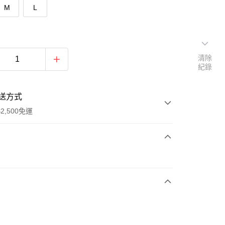
M
L
清除
紀錄
送方式
2,500免運
次付款
期付款
0 利率 每期
NT$293
21家銀行
庫商業銀行
第一商業銀行
付款
業銀行
彰化商業銀行