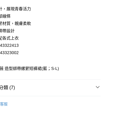
業儲蓄銀行
台北富邦商業銀行
華商業銀行
兆豐國際商業銀行
計，展現青春活力
小企業銀行
台中商業銀行
部線條
台灣）商業銀行
華泰商業銀行
縈材質，親膚柔軟
業銀行
遠東國際商業銀行
綁帶設計
業銀行
永豐商業銀行
配各式上衣
業銀行
星展（台灣）商業銀行
際商業銀行
中國信託商業銀行
43322413
天信用卡公司
43323002
分期
薇 造型綁帶縲縈短褲裙(藍；S-L)
你分期使用說明】
享後付
由台灣大哥大提供，台灣大哥大用戶可立即使用無須另外申請。
式選擇「大哥付你分期」，訂單成立後會自動跳轉到大哥付的交易
證手機門號後，選擇欲分期的期數、繳款截止日，確認付款後即
FTEE先享後付」】
類 (7)
。
先享後付是「在收到商品之後才付款」的支付方式。 讓您購物簡單
准額度、可分期數及費用金額請依後續交易確認頁面所載為準。
心！
WEY】
裙裝│SKIRT
立30分鐘內，如未前往確認交易或遇審核未通過，訂單將自動取
：不需註冊會員、不需綁卡、不需儲值。
客服
「轉專審核」未通過狀況，表示未達大哥付你分期系統評分，恕
：只要手機號碼，簡訊認證，即可結帳。
付款
WEY】
涼爽透氣降溫
評估內容。
：先確認商品／服務後，再付款。
式說明】
20，滿NT$2,500(含以上)免運費
WEY】
➤ Outlet│秋冬精選
項不併入電信帳單，「大哥付你分期」於每月結算日後寄送繳費提
EE先享後付」結帳流程】
家取貨
方式選擇「AFTEE先享後付」後，將跳轉至「AFTEE先享後
WEY】
薇甜職場女力