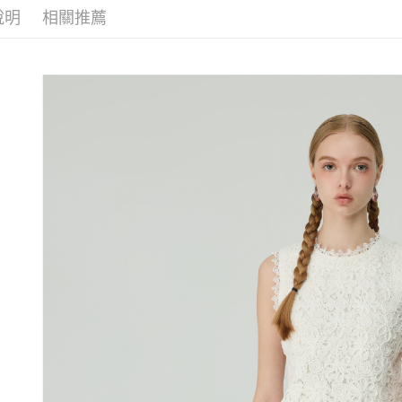
2.透過簡
付」結帳
每筆NT$1
說明
相關推薦
帳／街口支
【歐薇 OU
２．訂單
３．收到繳
萊爾富取
【歐薇 OU
【注意事
／ATM／
1.本服務
每筆NT$1
※ 請注意
活動專區
用戶於交
絡購買商品
款買賣價
先享後付
付款後萊
2.基於同
※ 交易是
每筆NT$1
資料（包
是否繳費成
用，由本
付客戶支
7-11取貨
3.完整用
【注意事
每筆NT$1
１．透過由
交易，需
付款後7-1
求債權轉
每筆NT$1
２．關於
https://aft
宅配
３．未成
「AFTE
每筆NT$1
任。
４．使用「
宅配離島
即時審查
每筆NT$1
結果請求
５．嚴禁
付款後門
形，恩沛