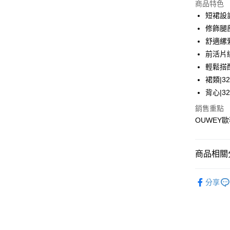
LINE Pay
上海商
商品特色
國泰世
短裙設
Apple Pay
臺灣中
修飾腿
匯豐（
街口支付
舒適縲
聯邦商
前活片
元大商
悠遊付
輕鬆搭
玉山商
台新國
全盈+PAY
裙類|32
台灣樂
背心|32
大哥付你
銷售重點
相關說明
OUWEY歐
【大哥付
AFTEE先
1.本服務
2.付款方
相關說明
流程，驗
【關於「A
商品相關分
完成交易
AFTEE
3.實際核
便利好安
運送方式
【歐薇 OU
4.訂單成
１．簡單
分享
消。如遇
２．便利
全家取貨
【歐薇 OU
無法說明
３．安心
【繳款方
每筆NT$1
【歐薇 OU
1.分期款
【「AFT
醒簡訊。
付款後全
１．於結帳
【歐薇 OU