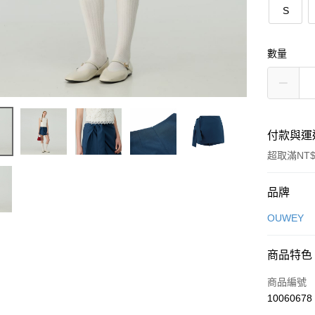
S
數量
付款與運
超取滿NT$
付款方式
品牌
信用卡一
OUWEY
信用卡分
商品特色
3 期 
商品編號
合作金
超商取貨
10060678
華南商