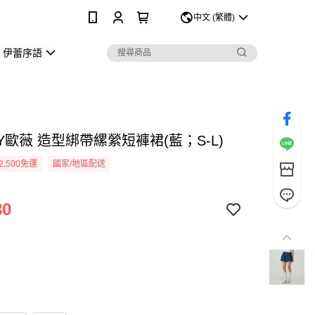
0
中文 (繁體)
伊蕾序語
Y歐薇 造型綁帶縲縈短褲裙(藍；S-L)
2,500免運
國家/地區配送
80