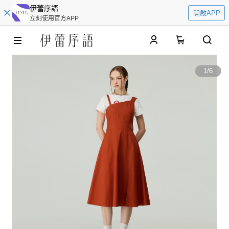
伊蕾序語
開啟APP
立刻使用官方APP
0
1
/
6