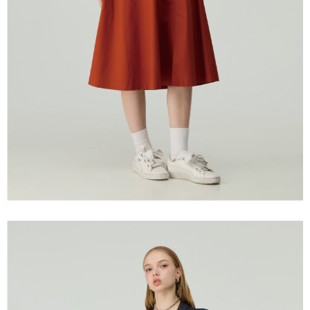
宅配離島
４．使用「AFTEE先享後付」時，將依據個別帳號之用戶狀況，依本公司即
每筆NT$120，滿NT$2,500(含以上)免運費
時審查核予不同之上限額度；若仍有額度不足之情形，本公司將視審查結果
請求用戶進行身份認證。
付款後門市自取
５．嚴禁一人註冊多個帳號或使用他人資訊註冊。若發現惡意使用之情形，
恩沛科技股份有限公司將有權停止該用戶之使用額度並採取法律行動。
免運費
海外配送
查看運費