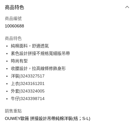
3 期 0 利率 每期
NT$426
21家銀行
商品特色
合作金庫商業銀行
第一商業銀行
超商取貨付款
商品編號
華南商業銀行
彰化商業銀行
10060688
LINE Pay
上海商業儲蓄銀行
台北富邦商業銀行
國泰世華商業銀行
兆豐國際商業銀行
商品特色
Apple Pay
臺灣中小企業銀行
台中商業銀行
純棉面料，舒適透氣
匯豐（台灣）商業銀行
華泰商業銀行
街口支付
素色設計拼接不規格寬細版吊帶
聯邦商業銀行
遠東國際商業銀行
元大商業銀行
永豐商業銀行
時尚有型
悠遊付
玉山商業銀行
星展（台灣）商業銀行
收腰設計，拉高線條修飾身形
台新國際商業銀行
中國信託商業銀行
全盈+PAY
洋裝|3243327517
台灣樂天信用卡公司
上衣|3243161201
大哥付你分期
外套|3243324005
相關說明
牛仔|3243398714
【大哥付你分期使用說明】
AFTEE先享後付
1.本服務由台灣大哥大提供，台灣大哥大用戶可立即使用無須另外申請。
2.付款方式選擇「大哥付你分期」，訂單成立後會自動跳轉到大哥付的交易
相關說明
銷售重點
流程，驗證手機門號後，選擇欲分期的期數、繳款截止日，確認付款後即完
【關於「AFTEE先享後付」】
OUWEY歐薇 拼接設計吊帶純棉洋裝(桔；S-L)
成交易。
AFTEE先享後付是「在收到商品之後才付款」的支付方式。 讓您購物簡單
運送方式
3.實際核准額度、可分期數及費用金額請依後續交易確認頁面所載為準。
便利好安心！
4.訂單成立30分鐘內，如未前往確認交易或遇審核未通過，訂單將自動取
１．簡單：不需註冊會員、不需綁卡、不需儲值。