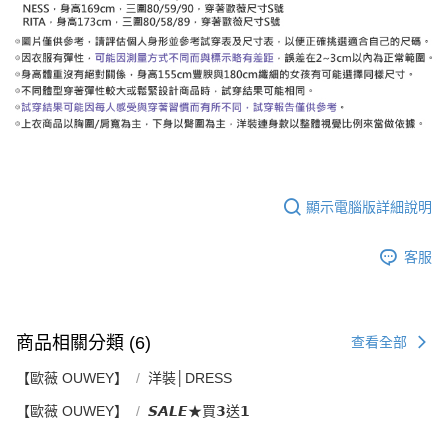
顯示電腦版詳細說明
客服
商品相關分類 (6)
查看全部
【歐薇 OUWEY】
洋裝│DRESS
【歐薇 OUWEY】
𝙎𝘼𝙇𝙀★買𝟯送𝟭