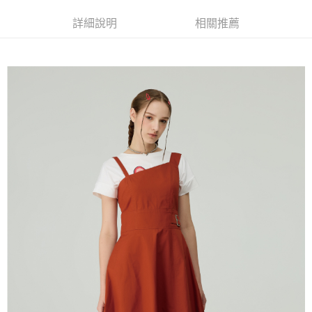
全家取貨付款
消。如遇「轉專審核」未通過狀況，表示未達大哥付你分期系統評分，恕無
２．便利：只要手機號碼，簡訊認證，即可結帳。
法說明評估內容。
每筆NT$120，滿NT$2,500(含以上)免運費
３．安心：先確認商品／服務後，再付款。
詳細說明
相關推薦
【繳款方式說明】
1.分期款項不併入電信帳單，「大哥付你分期」於每月結算日後寄送繳費提
付款後全家取貨
【「AFTEE先享後付」結帳流程】
醒簡訊。
１．於結帳方式選擇「AFTEE先享後付」後，將跳轉至「AFTEE先享後付」
每筆NT$120，滿NT$2,500(含以上)免運費
2.透過簡訊連結打開帳單後，可選擇「超商條碼／台灣大直營門市／銀行轉
結帳頁面，進行簡訊認證並確認金額後，即可完成結帳。
帳／街口支付／iPASS MONEY」等通路繳費。
２．訂單成立數日內，您將收到繳費通知簡訊。
萊爾富取貨付款
３．收到繳費通知簡訊後14天內，點擊此簡訊中的連結，可透過四大超商／
【注意事項】
每筆NT$120，滿NT$2,500(含以上)免運費
ATM／網路銀行／等多元方式進行付款，方視為交易完成。
1.本服務係由「台灣大哥大股份有限公司」（以下簡稱本公司）所提供，讓
※ 請注意：結帳手續完成當下不需立刻繳費，但若您需要取消訂單，請聯絡
用戶於交易時，得透過本服務購買商品或服務，並由商店將買賣／分期付款
付款後萊爾富取貨
購買商品的店家。未經商家同意取消之訂單仍視為有效，需透過AFTEE先享
買賣價金債權讓與本公司後，依約使用本公司帳單繳交帳款。
後付繳納相關費用。
每筆NT$120，滿NT$2,500(含以上)免運費
2.基於同意付款使用「大哥付你分期」之契約關係目的，商店將以您的個人
※ 交易是否成功請以「AFTEE先享後付 」之結帳頁面顯示為準，若有關於
資料（包含姓名、電話或地址）提供予台灣大哥大進項蒐集、處理及利用，
是否繳費成功／繳費後需取消欲退款等相關疑問，請聯繫「AFTEE先享後付
7-11取貨付款
由本公司與您本人進行分期帳單所需資料之確認、核對及更正。
客戶支援中心」
https://netprotections.freshdesk.com/support/home
3.完整用戶服務條款，請詳閱以下連結：
https://oppay.tw/userRule
每筆NT$120，滿NT$2,500(含以上)免運費
【注意事項】
１．透過由恩沛科技股份有限公司提供之「AFTEE先享後付」服務完成之交
付款後7-11取貨
易，需依本服務之必要範圍內提供個人資料，並將交易相關給付款項請求債
每筆NT$120，滿NT$2,500(含以上)免運費
權轉讓予恩沛科技股份有限公司。
２．關於個人資料處理事宜，請瀏覽以下網址：
宅配
https://aftee.tw/terms/#terms3
３．未成年的使用者請事先徵得法定代理人或監護人之同意方可使用
每筆NT$120，滿NT$2,500(含以上)免運費
「AFTEE先享後付」，若未經同意申辦者引起之損失，本公司不負相關責
任。