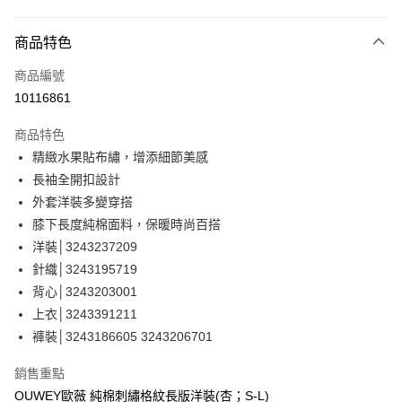
信用卡分期付款
3 期 0 利率 每期
NT$526
21家銀行
商品特色
合作金庫商業銀行
第一商業銀行
超商取貨付款
商品編號
華南商業銀行
彰化商業銀行
10116861
LINE Pay
上海商業儲蓄銀行
台北富邦商業銀行
國泰世華商業銀行
兆豐國際商業銀行
商品特色
Apple Pay
臺灣中小企業銀行
台中商業銀行
精緻水果貼布繡，增添細節美感
匯豐（台灣）商業銀行
華泰商業銀行
街口支付
長袖全開扣設計
聯邦商業銀行
遠東國際商業銀行
元大商業銀行
永豐商業銀行
外套洋裝多變穿搭
悠遊付
玉山商業銀行
星展（台灣）商業銀行
膝下長度純棉面料，保暖時尚百搭
台新國際商業銀行
中國信託商業銀行
全盈+PAY
洋裝│3243237209
台灣樂天信用卡公司
針織│3243195719
大哥付你分期
背心│3243203001
相關說明
上衣│3243391211
【大哥付你分期使用說明】
AFTEE先享後付
1.本服務由台灣大哥大提供，台灣大哥大用戶可立即使用無須另外申請。
褲裝│3243186605 3243206701
2.付款方式選擇「大哥付你分期」，訂單成立後會自動跳轉到大哥付的交易
相關說明
流程，驗證手機門號後，選擇欲分期的期數、繳款截止日，確認付款後即完
【關於「AFTEE先享後付」】
銷售重點
成交易。
AFTEE先享後付是「在收到商品之後才付款」的支付方式。 讓您購物簡單
運送方式
OUWEY歐薇 純棉刺繡格紋長版洋裝(杏；S-L)
3.實際核准額度、可分期數及費用金額請依後續交易確認頁面所載為準。