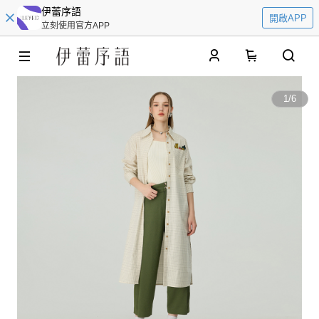
伊蕾序語
開啟APP
立刻使用官方APP
0
1
/
6