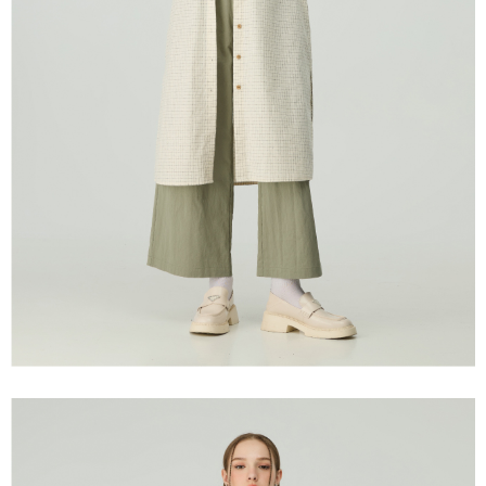
「AFTEE先享後付」，若未經同意申辦者引起之損失，本公司不負相關責
任。
宅配離島
４．使用「AFTEE先享後付」時，將依據個別帳號之用戶狀況，依本公司即
每筆NT$120，滿NT$2,500(含以上)免運費
時審查核予不同之上限額度；若仍有額度不足之情形，本公司將視審查結果
請求用戶進行身份認證。
付款後門市自取
５．嚴禁一人註冊多個帳號或使用他人資訊註冊。若發現惡意使用之情形，
恩沛科技股份有限公司將有權停止該用戶之使用額度並採取法律行動。
免運費
海外配送
查看運費