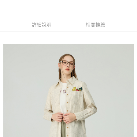
便利好安心！
4.訂單成立30分鐘內，如未前往確認交易或遇審核未通過，訂單將自動取
１．簡單：不需註冊會員、不需綁卡、不需儲值。
全家取貨付款
消。如遇「轉專審核」未通過狀況，表示未達大哥付你分期系統評分，恕無
２．便利：只要手機號碼，簡訊認證，即可結帳。
法說明評估內容。
每筆NT$120，滿NT$2,500(含以上)免運費
３．安心：先確認商品／服務後，再付款。
【繳款方式說明】
詳細說明
相關推薦
1.分期款項不併入電信帳單，「大哥付你分期」於每月結算日後寄送繳費提
付款後全家取貨
【「AFTEE先享後付」結帳流程】
醒簡訊。
１．於結帳方式選擇「AFTEE先享後付」後，將跳轉至「AFTEE先享後付」
每筆NT$120，滿NT$2,500(含以上)免運費
2.透過簡訊連結打開帳單後，可選擇「超商條碼／台灣大直營門市／銀行轉
結帳頁面，進行簡訊認證並確認金額後，即可完成結帳。
帳／街口支付／iPASS MONEY」等通路繳費。
２．訂單成立數日內，您將收到繳費通知簡訊。
萊爾富取貨付款
３．收到繳費通知簡訊後14天內，點擊此簡訊中的連結，可透過四大超商／
【注意事項】
每筆NT$120，滿NT$2,500(含以上)免運費
ATM／網路銀行／等多元方式進行付款，方視為交易完成。
1.本服務係由「台灣大哥大股份有限公司」（以下簡稱本公司）所提供，讓
※ 請注意：結帳手續完成當下不需立刻繳費，但若您需要取消訂單，請聯絡
用戶於交易時，得透過本服務購買商品或服務，並由商店將買賣／分期付款
付款後萊爾富取貨
購買商品的店家。未經商家同意取消之訂單仍視為有效，需透過AFTEE先享
買賣價金債權讓與本公司後，依約使用本公司帳單繳交帳款。
後付繳納相關費用。
每筆NT$120，滿NT$2,500(含以上)免運費
2.基於同意付款使用「大哥付你分期」之契約關係目的，商店將以您的個人
※ 交易是否成功請以「AFTEE先享後付 」之結帳頁面顯示為準，若有關於
資料（包含姓名、電話或地址）提供予台灣大哥大進項蒐集、處理及利用，
是否繳費成功／繳費後需取消欲退款等相關疑問，請聯繫「AFTEE先享後付
7-11取貨付款
由本公司與您本人進行分期帳單所需資料之確認、核對及更正。
客戶支援中心」
https://netprotections.freshdesk.com/support/home
3.完整用戶服務條款，請詳閱以下連結：
https://oppay.tw/userRule
每筆NT$120，滿NT$2,500(含以上)免運費
【注意事項】
１．透過由恩沛科技股份有限公司提供之「AFTEE先享後付」服務完成之交
付款後7-11取貨
易，需依本服務之必要範圍內提供個人資料，並將交易相關給付款項請求債
每筆NT$120，滿NT$2,500(含以上)免運費
權轉讓予恩沛科技股份有限公司。
２．關於個人資料處理事宜，請瀏覽以下網址：
宅配
https://aftee.tw/terms/#terms3
３．未成年的使用者請事先徵得法定代理人或監護人之同意方可使用
每筆NT$120，滿NT$2,500(含以上)免運費