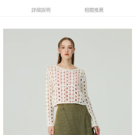
全家取貨付款
消。如遇「轉專審核」未通過狀況，表示未達大哥付你分期系統評分，恕無
２．便利：只要手機號碼，簡訊認證，即可結帳。
法說明評估內容。
每筆NT$120，滿NT$2,500(含以上)免運費
３．安心：先確認商品／服務後，再付款。
詳細說明
相關推薦
【繳款方式說明】
1.分期款項不併入電信帳單，「大哥付你分期」於每月結算日後寄送繳費提
付款後全家取貨
【「AFTEE先享後付」結帳流程】
醒簡訊。
１．於結帳方式選擇「AFTEE先享後付」後，將跳轉至「AFTEE先享後付」
每筆NT$120，滿NT$2,500(含以上)免運費
2.透過簡訊連結打開帳單後，可選擇「超商條碼／台灣大直營門市／銀行轉
結帳頁面，進行簡訊認證並確認金額後，即可完成結帳。
帳／街口支付／iPASS MONEY」等通路繳費。
２．訂單成立數日內，您將收到繳費通知簡訊。
萊爾富取貨付款
３．收到繳費通知簡訊後14天內，點擊此簡訊中的連結，可透過四大超商／
【注意事項】
每筆NT$120，滿NT$2,500(含以上)免運費
ATM／網路銀行／等多元方式進行付款，方視為交易完成。
1.本服務係由「台灣大哥大股份有限公司」（以下簡稱本公司）所提供，讓
※ 請注意：結帳手續完成當下不需立刻繳費，但若您需要取消訂單，請聯絡
用戶於交易時，得透過本服務購買商品或服務，並由商店將買賣／分期付款
付款後萊爾富取貨
購買商品的店家。未經商家同意取消之訂單仍視為有效，需透過AFTEE先享
買賣價金債權讓與本公司後，依約使用本公司帳單繳交帳款。
後付繳納相關費用。
每筆NT$120，滿NT$2,500(含以上)免運費
2.基於同意付款使用「大哥付你分期」之契約關係目的，商店將以您的個人
※ 交易是否成功請以「AFTEE先享後付 」之結帳頁面顯示為準，若有關於
資料（包含姓名、電話或地址）提供予台灣大哥大進項蒐集、處理及利用，
是否繳費成功／繳費後需取消欲退款等相關疑問，請聯繫「AFTEE先享後付
7-11取貨付款
由本公司與您本人進行分期帳單所需資料之確認、核對及更正。
客戶支援中心」
https://netprotections.freshdesk.com/support/home
3.完整用戶服務條款，請詳閱以下連結：
https://oppay.tw/userRule
每筆NT$120，滿NT$2,500(含以上)免運費
【注意事項】
１．透過由恩沛科技股份有限公司提供之「AFTEE先享後付」服務完成之交
付款後7-11取貨
易，需依本服務之必要範圍內提供個人資料，並將交易相關給付款項請求債
每筆NT$120，滿NT$2,500(含以上)免運費
權轉讓予恩沛科技股份有限公司。
２．關於個人資料處理事宜，請瀏覽以下網址：
宅配
https://aftee.tw/terms/#terms3
３．未成年的使用者請事先徵得法定代理人或監護人之同意方可使用
每筆NT$120，滿NT$2,500(含以上)免運費
「AFTEE先享後付」，若未經同意申辦者引起之損失，本公司不負相關責
任。