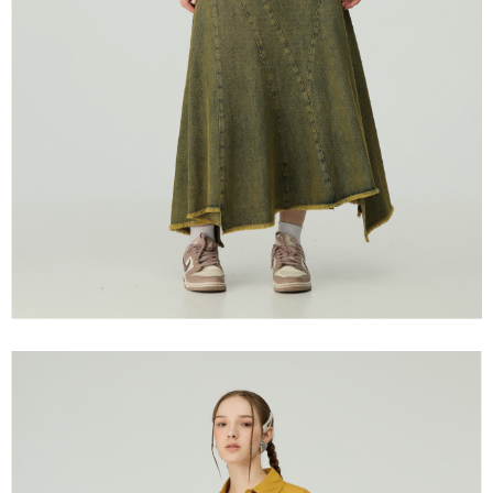
宅配離島
４．使用「AFTEE先享後付」時，將依據個別帳號之用戶狀況，依本公司即
每筆NT$120，滿NT$2,500(含以上)免運費
時審查核予不同之上限額度；若仍有額度不足之情形，本公司將視審查結果
請求用戶進行身份認證。
付款後門市自取
５．嚴禁一人註冊多個帳號或使用他人資訊註冊。若發現惡意使用之情形，
恩沛科技股份有限公司將有權停止該用戶之使用額度並採取法律行動。
免運費
海外配送
查看運費