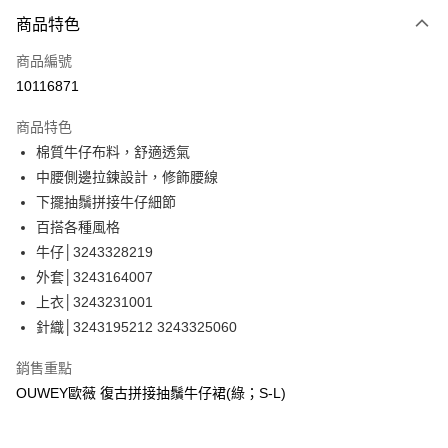
3 期 0 利率 每期
NT$426
21家銀行
商品特色
合作金庫商業銀行
第一商業銀行
超商取貨付款
商品編號
華南商業銀行
彰化商業銀行
10116871
LINE Pay
上海商業儲蓄銀行
台北富邦商業銀行
國泰世華商業銀行
兆豐國際商業銀行
商品特色
Apple Pay
臺灣中小企業銀行
台中商業銀行
棉質牛仔布料，舒適透氣
匯豐（台灣）商業銀行
華泰商業銀行
街口支付
中腰側邊拉鍊設計，修飾腰線
聯邦商業銀行
遠東國際商業銀行
元大商業銀行
永豐商業銀行
下擺抽鬚拼接牛仔細節
悠遊付
玉山商業銀行
星展（台灣）商業銀行
百搭各種風格
台新國際商業銀行
中國信託商業銀行
全盈+PAY
牛仔│3243328219
台灣樂天信用卡公司
外套│3243164007
大哥付你分期
上衣│3243231001
相關說明
針織│3243195212 3243325060
【大哥付你分期使用說明】
AFTEE先享後付
1.本服務由台灣大哥大提供，台灣大哥大用戶可立即使用無須另外申請。
2.付款方式選擇「大哥付你分期」，訂單成立後會自動跳轉到大哥付的交易
相關說明
銷售重點
流程，驗證手機門號後，選擇欲分期的期數、繳款截止日，確認付款後即完
【關於「AFTEE先享後付」】
OUWEY歐薇 復古拼接抽鬚牛仔裙(綠；S-L)
成交易。
AFTEE先享後付是「在收到商品之後才付款」的支付方式。 讓您購物簡單
運送方式
3.實際核准額度、可分期數及費用金額請依後續交易確認頁面所載為準。
便利好安心！
4.訂單成立30分鐘內，如未前往確認交易或遇審核未通過，訂單將自動取
１．簡單：不需註冊會員、不需綁卡、不需儲值。