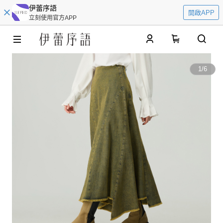
伊蕾序語
開啟APP
立刻使用官方APP
0
1
/
6