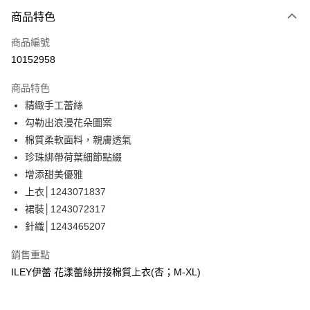
3 期 0 利率 每期
NT$493
21家銀行
商品特色
合作金庫商業銀行
第一商業銀行
超商取貨付款
商品編號
華南商業銀行
彰化商業銀行
10152958
LINE Pay
上海商業儲蓄銀行
台北富邦商業銀行
國泰世華商業銀行
兆豐國際商業銀行
商品特色
Apple Pay
臺灣中小企業銀行
台中商業銀行
精緻手工蕾絲
匯豐（台灣）商業銀行
華泰商業銀行
街口支付
勾勒出浪漫花朵圖案
聯邦商業銀行
遠東國際商業銀行
元大商業銀行
永豐商業銀行
棉質柔軟面料，親膚透氣
悠遊付
玉山商業銀行
星展（台灣）商業銀行
珍珠綁帶荷葉細節點綴
台新國際商業銀行
中國信託商業銀行
全盈+PAY
增添甜美優雅
台灣樂天信用卡公司
上衣│1243071837
大哥付你分期
裙裝│1243072317
相關說明
針織│1243465207
【大哥付你分期使用說明】
AFTEE先享後付
1.本服務由台灣大哥大提供，台灣大哥大用戶可立即使用無須另外申請。
2.付款方式選擇「大哥付你分期」，訂單成立後會自動跳轉到大哥付的交易
相關說明
銷售重點
流程，驗證手機門號後，選擇欲分期的期數、繳款截止日，確認付款後即完
【關於「AFTEE先享後付」】
ILEY伊蕾 花漾蕾絲拼接棉質上衣(杏；M-XL)
成交易。
AFTEE先享後付是「在收到商品之後才付款」的支付方式。 讓您購物簡單
運送方式
3.實際核准額度、可分期數及費用金額請依後續交易確認頁面所載為準。
便利好安心！
4.訂單成立30分鐘內，如未前往確認交易或遇審核未通過，訂單將自動取
１．簡單：不需註冊會員、不需綁卡、不需儲值。