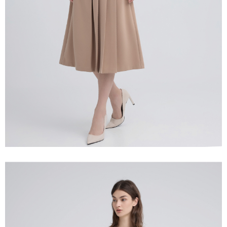
宅配離島
４．使用「AFTEE先享後付」時，將依據個別帳號之用戶狀況，依本公司即
每筆NT$120，滿NT$2,500(含以上)免運費
時審查核予不同之上限額度；若仍有額度不足之情形，本公司將視審查結果
請求用戶進行身份認證。
付款後門市自取
５．嚴禁一人註冊多個帳號或使用他人資訊註冊。若發現惡意使用之情形，
恩沛科技股份有限公司將有權停止該用戶之使用額度並採取法律行動。
免運費
海外配送
查看運費