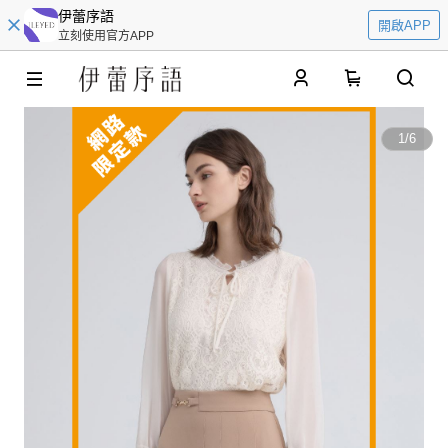
伊蕾序語
開啟APP
立刻使用官方APP
0
1
/
6