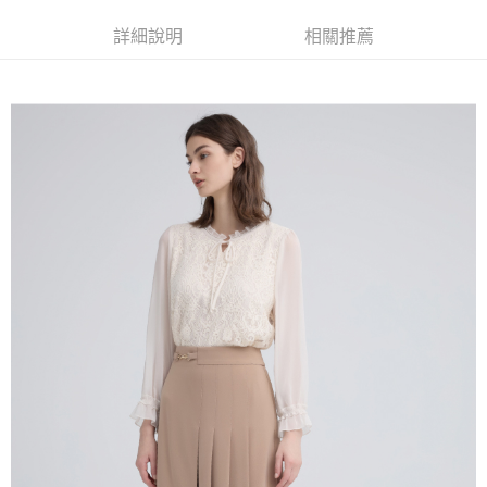
全家取貨付款
消。如遇「轉專審核」未通過狀況，表示未達大哥付你分期系統評分，恕無
２．便利：只要手機號碼，簡訊認證，即可結帳。
法說明評估內容。
每筆NT$120，滿NT$2,500(含以上)免運費
３．安心：先確認商品／服務後，再付款。
詳細說明
相關推薦
【繳款方式說明】
1.分期款項不併入電信帳單，「大哥付你分期」於每月結算日後寄送繳費提
付款後全家取貨
【「AFTEE先享後付」結帳流程】
醒簡訊。
１．於結帳方式選擇「AFTEE先享後付」後，將跳轉至「AFTEE先享後付」
每筆NT$120，滿NT$2,500(含以上)免運費
2.透過簡訊連結打開帳單後，可選擇「超商條碼／台灣大直營門市／銀行轉
結帳頁面，進行簡訊認證並確認金額後，即可完成結帳。
帳／街口支付／iPASS MONEY」等通路繳費。
２．訂單成立數日內，您將收到繳費通知簡訊。
萊爾富取貨付款
３．收到繳費通知簡訊後14天內，點擊此簡訊中的連結，可透過四大超商／
【注意事項】
每筆NT$120，滿NT$2,500(含以上)免運費
ATM／網路銀行／等多元方式進行付款，方視為交易完成。
1.本服務係由「台灣大哥大股份有限公司」（以下簡稱本公司）所提供，讓
※ 請注意：結帳手續完成當下不需立刻繳費，但若您需要取消訂單，請聯絡
用戶於交易時，得透過本服務購買商品或服務，並由商店將買賣／分期付款
付款後萊爾富取貨
購買商品的店家。未經商家同意取消之訂單仍視為有效，需透過AFTEE先享
買賣價金債權讓與本公司後，依約使用本公司帳單繳交帳款。
後付繳納相關費用。
每筆NT$120，滿NT$2,500(含以上)免運費
2.基於同意付款使用「大哥付你分期」之契約關係目的，商店將以您的個人
※ 交易是否成功請以「AFTEE先享後付 」之結帳頁面顯示為準，若有關於
資料（包含姓名、電話或地址）提供予台灣大哥大進項蒐集、處理及利用，
是否繳費成功／繳費後需取消欲退款等相關疑問，請聯繫「AFTEE先享後付
7-11取貨付款
由本公司與您本人進行分期帳單所需資料之確認、核對及更正。
客戶支援中心」
https://netprotections.freshdesk.com/support/home
3.完整用戶服務條款，請詳閱以下連結：
https://oppay.tw/userRule
每筆NT$120，滿NT$2,500(含以上)免運費
【注意事項】
１．透過由恩沛科技股份有限公司提供之「AFTEE先享後付」服務完成之交
付款後7-11取貨
易，需依本服務之必要範圍內提供個人資料，並將交易相關給付款項請求債
每筆NT$120，滿NT$2,500(含以上)免運費
權轉讓予恩沛科技股份有限公司。
２．關於個人資料處理事宜，請瀏覽以下網址：
宅配
https://aftee.tw/terms/#terms3
３．未成年的使用者請事先徵得法定代理人或監護人之同意方可使用
每筆NT$120，滿NT$2,500(含以上)免運費
「AFTEE先享後付」，若未經同意申辦者引起之損失，本公司不負相關責
任。