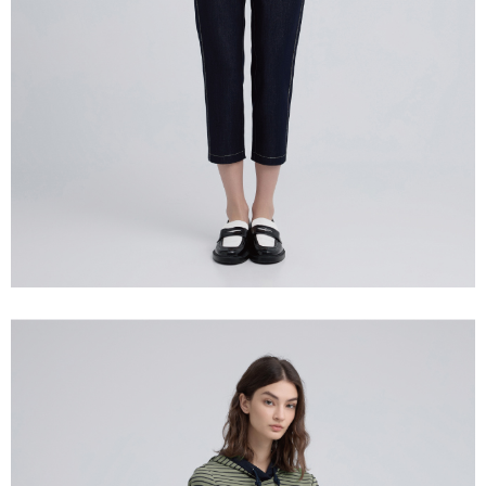
宅配離島
４．使用「AFTEE先享後付」時，將依據個別帳號之用戶狀況，依本公司即
每筆NT$120，滿NT$2,500(含以上)免運費
時審查核予不同之上限額度；若仍有額度不足之情形，本公司將視審查結果
請求用戶進行身份認證。
付款後門市自取
５．嚴禁一人註冊多個帳號或使用他人資訊註冊。若發現惡意使用之情形，
恩沛科技股份有限公司將有權停止該用戶之使用額度並採取法律行動。
免運費
海外配送
查看運費