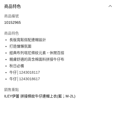
3 期 0 利率 每期
NT$493
21家銀行
商品特色
合作金庫商業銀行
第一商業銀行
超商取貨付款
商品編號
華南商業銀行
彰化商業銀行
10152965
LINE Pay
上海商業儲蓄銀行
台北富邦商業銀行
國泰世華商業銀行
兆豐國際商業銀行
商品特色
Apple Pay
臺灣中小企業銀行
台中商業銀行
長版寬鬆搭配連帽設計
匯豐（台灣）商業銀行
華泰商業銀行
街口支付
打造慵懶氛圍
聯邦商業銀行
遠東國際商業銀行
元大商業銀行
永豐商業銀行
經典布列塔尼條紋元素，休閒百搭
悠遊付
玉山商業銀行
星展（台灣）商業銀行
親膚舒適的高含棉面料拼接牛仔布
台新國際商業銀行
中國信託商業銀行
全盈+PAY
秋日必備
台灣樂天信用卡公司
牛仔│1243018117
大哥付你分期
牛仔│1243018617
相關說明
【大哥付你分期使用說明】
AFTEE先享後付
銷售重點
1.本服務由台灣大哥大提供，台灣大哥大用戶可立即使用無須另外申請。
2.付款方式選擇「大哥付你分期」，訂單成立後會自動跳轉到大哥付的交易
相關說明
ILEY伊蕾 拼接條紋牛仔連帽上衣(藍；M-2L)
流程，驗證手機門號後，選擇欲分期的期數、繳款截止日，確認付款後即完
【關於「AFTEE先享後付」】
成交易。
AFTEE先享後付是「在收到商品之後才付款」的支付方式。 讓您購物簡單
運送方式
3.實際核准額度、可分期數及費用金額請依後續交易確認頁面所載為準。
便利好安心！
4.訂單成立30分鐘內，如未前往確認交易或遇審核未通過，訂單將自動取
１．簡單：不需註冊會員、不需綁卡、不需儲值。