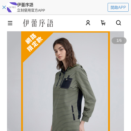
伊蕾序語
開啟APP
立刻使用官方APP
0
1
/
6