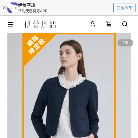
伊蕾序語
開啟APP
立刻使用官方APP
0
1
/
6