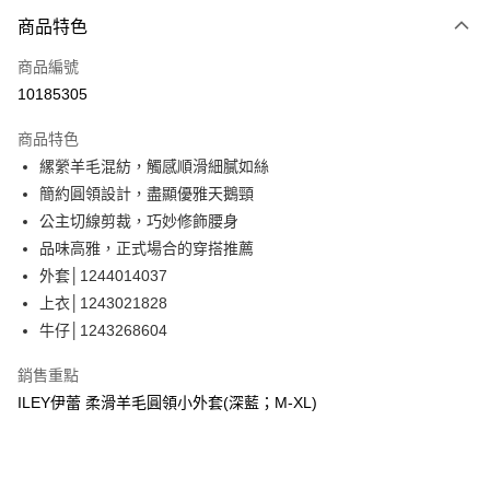
3 期 0 利率 每期
NT$826
21家銀行
商品特色
合作金庫商業銀行
第一商業銀行
超商取貨付款
商品編號
華南商業銀行
彰化商業銀行
10185305
LINE Pay
上海商業儲蓄銀行
台北富邦商業銀行
國泰世華商業銀行
兆豐國際商業銀行
商品特色
Apple Pay
臺灣中小企業銀行
台中商業銀行
縲縈羊毛混紡，觸感順滑細膩如絲
匯豐（台灣）商業銀行
華泰商業銀行
街口支付
簡約圓領設計，盡顯優雅天鵝頸
聯邦商業銀行
遠東國際商業銀行
元大商業銀行
永豐商業銀行
公主切線剪裁，巧妙修飾腰身
悠遊付
玉山商業銀行
星展（台灣）商業銀行
品味高雅，正式場合的穿搭推薦
台新國際商業銀行
中國信託商業銀行
全盈+PAY
外套│1244014037
台灣樂天信用卡公司
上衣│1243021828
大哥付你分期
牛仔│1243268604
相關說明
【大哥付你分期使用說明】
AFTEE先享後付
銷售重點
1.本服務由台灣大哥大提供，台灣大哥大用戶可立即使用無須另外申請。
2.付款方式選擇「大哥付你分期」，訂單成立後會自動跳轉到大哥付的交易
相關說明
ILEY伊蕾 柔滑羊毛圓領小外套(深藍；M-XL)
流程，驗證手機門號後，選擇欲分期的期數、繳款截止日，確認付款後即完
【關於「AFTEE先享後付」】
成交易。
AFTEE先享後付是「在收到商品之後才付款」的支付方式。 讓您購物簡單
運送方式
3.實際核准額度、可分期數及費用金額請依後續交易確認頁面所載為準。
便利好安心！
4.訂單成立30分鐘內，如未前往確認交易或遇審核未通過，訂單將自動取
１．簡單：不需註冊會員、不需綁卡、不需儲值。