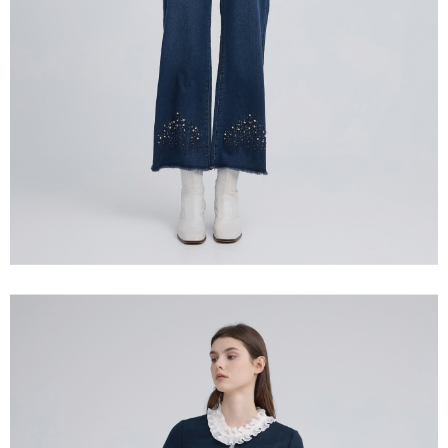
宅配離島
４．使用「AFTEE先享後付」時，將依據個別帳號之用戶狀況，依本公司即
每筆NT$120，滿NT$2,500(含以上)免運費
時審查核予不同之上限額度；若仍有額度不足之情形，本公司將視審查結果
請求用戶進行身份認證。
付款後門市自取
５．嚴禁一人註冊多個帳號或使用他人資訊註冊。若發現惡意使用之情形，
恩沛科技股份有限公司將有權停止該用戶之使用額度並採取法律行動。
免運費
海外配送
查看運費