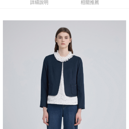
全家取貨付款
消。如遇「轉專審核」未通過狀況，表示未達大哥付你分期系統評分，恕無
詳細說明
相關推薦
２．便利：只要手機號碼，簡訊認證，即可結帳。
法說明評估內容。
每筆NT$120，滿NT$2,500(含以上)免運費
３．安心：先確認商品／服務後，再付款。
【繳款方式說明】
1.分期款項不併入電信帳單，「大哥付你分期」於每月結算日後寄送繳費提
付款後全家取貨
【「AFTEE先享後付」結帳流程】
醒簡訊。
１．於結帳方式選擇「AFTEE先享後付」後，將跳轉至「AFTEE先享後付」
每筆NT$120，滿NT$2,500(含以上)免運費
2.透過簡訊連結打開帳單後，可選擇「超商條碼／台灣大直營門市／銀行轉
結帳頁面，進行簡訊認證並確認金額後，即可完成結帳。
帳／街口支付／iPASS MONEY」等通路繳費。
２．訂單成立數日內，您將收到繳費通知簡訊。
萊爾富取貨付款
３．收到繳費通知簡訊後14天內，點擊此簡訊中的連結，可透過四大超商／
【注意事項】
每筆NT$120，滿NT$2,500(含以上)免運費
ATM／網路銀行／等多元方式進行付款，方視為交易完成。
1.本服務係由「台灣大哥大股份有限公司」（以下簡稱本公司）所提供，讓
※ 請注意：結帳手續完成當下不需立刻繳費，但若您需要取消訂單，請聯絡
用戶於交易時，得透過本服務購買商品或服務，並由商店將買賣／分期付款
付款後萊爾富取貨
購買商品的店家。未經商家同意取消之訂單仍視為有效，需透過AFTEE先享
買賣價金債權讓與本公司後，依約使用本公司帳單繳交帳款。
後付繳納相關費用。
每筆NT$120，滿NT$2,500(含以上)免運費
2.基於同意付款使用「大哥付你分期」之契約關係目的，商店將以您的個人
※ 交易是否成功請以「AFTEE先享後付 」之結帳頁面顯示為準，若有關於
資料（包含姓名、電話或地址）提供予台灣大哥大進項蒐集、處理及利用，
是否繳費成功／繳費後需取消欲退款等相關疑問，請聯繫「AFTEE先享後付
7-11取貨付款
由本公司與您本人進行分期帳單所需資料之確認、核對及更正。
客戶支援中心」
https://netprotections.freshdesk.com/support/home
3.完整用戶服務條款，請詳閱以下連結：
https://oppay.tw/userRule
每筆NT$120，滿NT$2,500(含以上)免運費
【注意事項】
１．透過由恩沛科技股份有限公司提供之「AFTEE先享後付」服務完成之交
付款後7-11取貨
易，需依本服務之必要範圍內提供個人資料，並將交易相關給付款項請求債
每筆NT$120，滿NT$2,500(含以上)免運費
權轉讓予恩沛科技股份有限公司。
２．關於個人資料處理事宜，請瀏覽以下網址：
宅配
https://aftee.tw/terms/#terms3
３．未成年的使用者請事先徵得法定代理人或監護人之同意方可使用
每筆NT$120，滿NT$2,500(含以上)免運費
「AFTEE先享後付」，若未經同意申辦者引起之損失，本公司不負相關責
任。