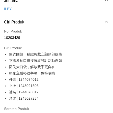
Jenama
Kad Kredit (Bayaran Penuh)
ILEY
Ansuran Kad Kredit
3 ansuran pada kadar faedah 0,
NT$593
setiap ansuran
Ciri Produk
21 Bank
Taiwan Cooperative Bank
Bank Komersial Pertama
Pengambilan di Kedai Serbaneka
No. Produk
Hua Nan Commercial
Chang Hwa Commercial
10203429
LINE Pay
Bank
Bank
The Shanghai
Bank Komersial Taipei
Ciri Produk
Apple Pay
Commercial & Savings
Fubon
簡約圓領，精緻剪裁凸顯頸部線條
Bank
JKOPAY
Bank Cathay United
Mega International
下擺及袖口拼接羅紋設計活動自如
Commercial Bank
Easy Wallet
兩側大口袋，解放雙手更自在
Taiwan Business Bank
Taichung Commercial
獨家立體格紋字母，獨特吸睛
Bank
Plus PAY
外套│1244074012
HSBC Bank (Taiwan)
Hwatai Bank
OP Pay Later
上衣│1243021506
Limited
Deskripsi
Union Bank of Taiwan
Far Eastern International
褲裝│1244076012
Bank
[Terma Penggunaan untuk OP Pay Later]
洋裝│1243027234
AFTEE
Yuanta Commercial Bank
Bank SinoPac
Perkhidmatan ini disediakan oleh Taiwan Mobile dan tersedia untuk
Deskripsi
Bank Komersial E.SUN
DBS Bank
Sorotan Produk
pengguna Taiwan Mobile tanpa memerlukan permohonan tambahan.
Bank Antarabangsa
Bank CTBC