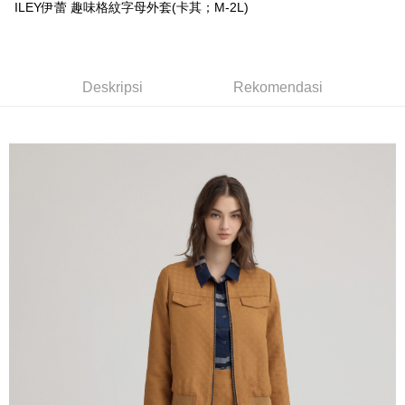
Pertama, Mengenai Perkhidmatan AFTEE Beli Sekarang Bayar Kemudian
ILEY伊蕾 趣味格紋字母外套(卡其；M-2L)
1. Dengan memilih AFTEE sebagai kaedah pembayaran, mesej
Taishin
Pilihan Penghantaran
Jika anda memilih OP Pay Later sebagai kaedah pembayaran, sistem
pengesahan AFTEE akan muncul.
Syarikat Kad Kredit
akan mengarahkan anda secara automatik ke proses transaksi OP Pay
2. Anda boleh meneruskan pembayaran selepas pengesahan SMS.
全家取貨付款
Rakuten Taiwan
Later selepas pesanan dibuat. Anda perlu mengesahkan nombor telefon
3. Tiada bayaran diperlukan apabila pesanan disahkan. Produk akan
NT$120/pesanan | Penghantaran percuma untuk pesanan
mudah alih anda, memilih bilangan ansuran, dan menetapkan tarikh
dihantar ke alamat yang ditetapkan.
Deskripsi
Rekomendasi
akhir pembayaran. Transaksi akan dianggap selesai setelah pembayaran
NT$2,500 atau lebih
4. Setelah pesanan disahkan, anda akan menerima SMS pembayaran
disahkan.
manakala ahli aplikasi akan menerima pemberitahuan tolak aplikasi
付款後全家取貨
AFTEE.
Had kredit yang diluluskan, tempoh ansuran yang tersedia, dan yuran
5. Tiada bayaran diperlukan apabila anda menerima produk. Sila buat
NT$120/pesanan | Penghantaran percuma untuk pesanan
yang dikenakan adalah tertakluk kepada maklumat yang dinyatakan
pembayaran di empat kedai serbaneka utama, ATM atau perbankan
pada halaman pengesahan transaksi seterusnya.
NT$2,500 atau lebih
dalam talian dengan SMS pembayaran atau pemberitahuan tolak aplikasi
AFTEE.
Jika transaksi tidak disahkan dalam masa 30 minit selepas pesanan
萊爾富取貨付款
dibuat, atau jika permohonan gagal dalam proses semakan, pesanan
Sila ambil perhatian bahawa tempoh pembayaran adalah 14 hari. Walau
NT$120/pesanan | Penghantaran percuma untuk pesanan
akan dibatalkan secara automatik. Jika permohonan gagal pada
bagaimanapun, bagi mereka yang telah memuat turun Aplikasi AFTEE
peringkat "semakan manual", ini bermakna kriteria pemarkahan sistem
NT$2,500 atau lebih
dan mendaftar sebagai ahli AFTEE boleh menikmati tempoh pembayaran
tidak dipenuhi; butiran penilaian khusus tidak akan didedahkan.
sehingga 45 hari.
付款後萊爾富取貨
[Arahan Pembayaran]
Tempoh pembayaran dikira dari masa kedai meminta pembayaran anda,
NT$120/pesanan | Penghantaran percuma untuk pesanan
ditambah dengan bilangan hari yang boleh dilanjutkan oleh AFTEE. Anda
Pembayaran ansuran melalui OP Pay Later akan dibilkan secara
NT$2,500 atau lebih
boleh melanjutkan tempoh pembayaran anda sebelum anda menerima
berasingan dan tidak termasuk dalam bil telekom anda. SMS peringatan
pesanan. Walau bagaimanapun, tiada jaminan bahawa anda boleh
pembayaran akan dihantar selepas kitaran bil bulanan.
7-11取貨付款
menerima pesanan anda semasa tempoh pembayaran (cth.: produk
prapesanan atau produk yang mungkin mengambil masa yang lebih
NT$120/pesanan | Penghantaran percuma untuk pesanan
Selepas mengakses bil melalui pautan dalam SMS, anda boleh