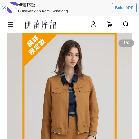
伊蕾序語
Buka APP
Gunakan App Kami Sekarang
0
1
/
6