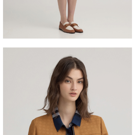
saluran lain.
【Nota Penting】
1. Perkhidmatan ini disediakan oleh "Taiwan Mobile Co., Ltd." untuk
membolehkan pengguna membeli produk atau perkhidmatan melalui
perkhidmatan ini semasa transaksi, dan kedai akan menyerahkan hak
tuntutan harga jual/beli ansuran kepada syarikat ini untuk membayar bil
menggunakan bil syarikat ini.
2. Berdasarkan tujuan kontrak persetujuan pembayaran menggunakan
"Pembayaran Ansuran Gogo", kedai akan memberikan maklumat peribadi
anda (termasuk nama, telefon atau alamat) kepada Taiwan Mobile untuk
pengumpulan, pemprosesan dan penggunaan, untuk pengesahan,
semakan dan pembetulan data yang diperlukan untuk bil ansuran oleh
Taiwan Mobile.
3. Sila baca syarat perkhidmatan pengguna secara lengkap melalui
pautan berikut: https://oppay.tw/userRule