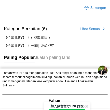
Sokongan
Kategori Berkaitan (6)
Lihat Semua
【伊蕾 ILEY】
▸ 成套專區 ◂
【伊蕾 ILEY】
外套│ JACKET
Paling Popular
Jualan paling laris
Laman web ini ada menggunakan kuki. Sekiranya anda ingin mengetahui
Tag Popular
secara terperinci bagaimana kuki digunakan di laman web ini, dan bagaimana
untuk mengubah tetapan kuki komputer anda. Jika anda tidak mahu
menggunakan kuki di komputer anda, sila rujuk penerangan mengenai kuki.
Butiran >
Dasar Privasi
Laman web ini ada menggunakan kuki. Sekiranya anda ingin
mengetahui secara terperinci bagaimana kuki digunakan di laman web ini,
dan bagaimana untuk mengubah tetapan kuki komputer anda. Jika anda tidak
Faham
mahu menggunakan kuki di komputer anda, sila rujuk penerangan mengenai
\ 加入伊蕾官方LINE好友 /
kuki.