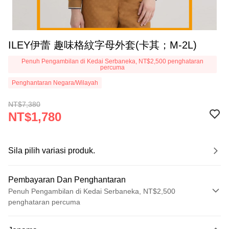
ILEY伊蕾 趣味格紋字母外套(卡其；M-2L)
Penuh Pengambilan di Kedai Serbaneka, NT$2,500 penghataran
percuma
Penghantaran Negara/Wilayah
NT$7,380
NT$1,780
Sila pilih variasi produk.
Pembayaran Dan Penghantaran
Penuh Pengambilan di Kedai Serbaneka, NT$2,500
penghataran percuma
Kaedah Pembayaran