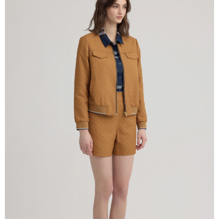
1. Perkhidmatan ini disediakan oleh Taiwan Mobile, pengguna telefon
Sila hubungi NP Taiwan Inc. di
cs_tw@netprotections.co.jp
jika anda
mudah alih boleh segera menggunakan tanpa perlu memohon lagi.
mempunyai sebarang kebimbangan mengenai pemprosesan dan
(Hanya untuk nombor langganan peribadi, tidak terbuka untuk syarikat
penggunaan pada data peribadi. Jika anda tidak bersetuju dengan data
dan kad prabayar)
peribadi yang disenaraikan seperti di atas akan dikumpul dan digunakan
2. Pilihan kaedah pembayaran "Pembayaran Ansuran Gogo", selepas
oleh AFTEE, sila jangan gunakan perkhidmatan ini.
pesanan ditubuhkan, akan secara automatik dialihkan ke proses
transaksi Gogo, selepas pengesahan nombor telefon, pilih bilangan
ansuran yang diingini, tarikh akhir pembayaran, dan setelah
mengesahkan pembayaran, transaksi akan selesai.
3. Jumlah kelulusan sebenar, bilangan ansuran dan jumlah bayaran
adalah berdasarkan halaman pengesahan transaksi seterusnya.
4. Dalam masa 30 minit selepas pesanan ditubuhkan, jika tidak pergi
untuk mengesahkan transaksi atau jika tidak lulus semakan, pesanan
akan dibatalkan secara automatik. Jika terdapat situasi "pindah untuk
semakan khusus" yang tidak lulus, ini menunjukkan bahawa sistem
penilaian tidak mencukupi, tiada penjelasan mengenai kandungan
penilaian boleh diberikan.
【Penerangan Kaedah Pembayaran】
1. Pembayaran ansuran tidak digabungkan dalam bil telekomunikasi,
"Pembayaran Ansuran Gogo" akan menghantar SMS peringatan
pembayaran selepas tarikh penyelesaian bulanan.
2. Melalui pautan SMS untuk membuka bil, anda boleh memilih untuk
membayar melalui "Kod bar kedai serbaneka / Kedai rasmi Taiwan
Mobile / Pemindahan bank / Pembayaran J街口 / iPASS MONEY" dan