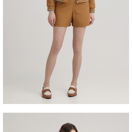
lama untuk dihantar). Oleh itu, anda dikehendaki membuat pembayaran
menyelesaikan pembayaran anda melalui salah satu saluran berikut: kod
NT$2,500 atau lebih
kepada AFTEE dalam tempoh sama ada anda menerima pesanan.
bar kedai serbaneka, kedai runcit Taiwan Mobile, pemindahan bank,
JKOPay, atau iPASS MONEY.
付款後7-11取貨
Kedua, Sekatan Pembayaran
1. Jumlah yang diperakui untuk pengguna kali pertama boleh sehingga
NT$120/pesanan | Penghantaran percuma untuk pesanan
[Nota Penting]
NT$10,000. Amaun diperakui sebenar yang diluluskan akan berdasarkan
NT$2,500 atau lebih
keputusan pensijilan dan semakan oleh AFTEE.
Perkhidmatan ini disediakan oleh Taiwan Mobile Co., Ltd. (“Syarikat”),
2. Amaun perbelanjaan minimum mestilah lebih besar daripada NT$20.
yang membolehkan pelanggan membeli barangan atau perkhidmatan
宅配
3. Pada masa ini hanya tersedia untuk ahli Taiwan.
melalui perkhidmatan ini pada masa transaksi. Hasil daripada pembelian
NT$120/pesanan | Penghantaran percuma untuk pesanan
atau pembayaran ansuran akan dipindahkan oleh peniaga kepada
Ketiga, Syarat Perkhidmatan
Syarikat, dan pelanggan hendaklah membuat pembayaran mengikut
NT$2,500 atau lebih
Perkhidmatan AFTEE Beli Sekarang Bayar Kemudian disediakan oleh NP
perjanjian menggunakan sistem bil Syarikat.
Taiwan, Inc. dan AFTEE akan membuat bil kepada pengguna. AFTEE
宅配離島
akan menggunakan data peribadi yang dikumpul (termasuk nama
Untuk memenuhi hubungan kontrak yang terjalin melalui persetujuan
pembeli, no. telefon, nama penerima, no. telefon, alamat penerima) untuk
NT$120/pesanan | Penghantaran percuma untuk pesanan
penggunaan OP Pay Later, peniaga akan memberikan maklumat peribadi
penggunaan perkhidmatan. Sila rujuk kepada "Penyata Pengumpulan
NT$2,500 atau lebih
anda (termasuk nama, nombor telefon, atau alamat) kepada Syarikat bagi
Data Peribadi, Pemprosesan, Penggunaan"
tujuan pengumpulan, pemprosesan dan penggunaan data yang
(https://aftee.tw/privacypolicy/
) untuk maklumat lanjut.
diperlukan untuk pengebilan ansuran, termasuk pengesahan,
付款後門市自取
pengesahan semula dan pembetulan.
Jumlah yang diperakui untuk pengguna kali pertama yang lulus
Penghantaran percuma
kelulusan boleh sehingga NT$10,000. Jika pengguna tidak membuat
Untuk terma perkhidmatan penuh, sila rujuk pautan berikut:
pembayaran dalam tempoh tersebut, yuran pembayaran lewat sebanyak
海外配送
Kadar Penghantaran
https://oppay.tw/userRule
" target="_blank" class="link revert-
20% setahun akan dikenakan. Pengguna bawah umur dikehendaki
style">https://oppay.tw/userRule
mendapatkan kebenaran daripada ibu bapa atau penjaga yang sah
untuk menggunakan AFTEE.
【Panduan Penggunaan Pembayaran Ansuran Gogo】