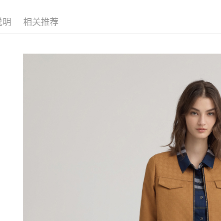
短信。
每笔NT$1
【伊蕾 IL
2. 通过
請留意繳費期
账／街口支付
享有最長 
说明
相关推荐
活動專區
萊爾富取
【注意事
每笔NT$1
繳費期限，
網路限定
1. 本服
算出。使用
过本服务
定能夠在期
付款後萊
本公司后
收到商品與
每笔NT$1
2. 基于
资料（包
二、付款
7-11取貨
用，由台
1. 初次
3. 完整
之上限額
每笔NT$1
2. 結帳金
3. 目前
付款後7-1
每笔NT$1
三、聲明
「AFTE
宅配
)所提供，
(包含但不
每笔NT$1
予 AFT
集、處理、
宅配離島
明』（
http
每笔NT$1
若款項超過
付款後門
未成年的