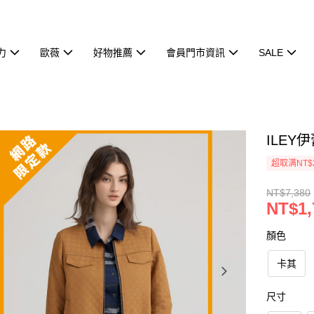
力
歐薇
好物推薦
會員門市資訊
SALE
ILEY
超取满NT$
NT$7,380
NT$1,
顏色
卡其
尺寸