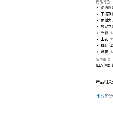
LINE Pay
上海商
商品特色
国泰世
簡約圓
Apple Pay
台湾中
下擺及
汇丰（
街口支付
兩側大
联邦商
獨家立
元大商
悠遊付
外套│12
玉山商
台新国
Plus PAY
上衣│12
台湾乐
褲裝│12
大哥付你
洋裝│12
相关说明
【大哥付
销售重点
AFTEE先
1. 本服
ILEY伊蕾
人月租型
相关说明
2. 付款
一、關於 A
流程，验
1. 於付
产品相关分
完成交易
窗。
运送方式
3. 实际
2. 進行
4. 订单
【伊蕾 IL
3. 訂單
全家取貨
消。如遇 
分享
4. 下訂
【伊蕾 IL
容。
每笔NT$1
AFTEE 
【缴款方
5. 收到
【伊蕾 IL
1. 分期
付款後全
APP於四