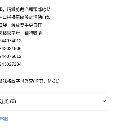
业储蓄银行
台北富邦商业银行
华商业银行
兆丰国际商业银行
領，精緻剪裁凸顯頸部線條
小企业银行
台中商业银行
袖口拼接羅紋設計活動自如
台湾）商业银行
华泰商业银行
口袋，解放雙手更自在
业银行
远东国际商业银行
體格紋字母，獨特吸睛
业银行
永丰商业银行
44074012
业银行
星展（台湾）商业银行
际商业银行
中国信托商业银行
43021506
天信用卡公司
44076012
分期
43027234
你分期使用说明】
享后付
务由台湾大哥大提供，电信用户可立即使用无须另外申请。（限个
 趣味格紋字母外套(卡其；M-2L)
门号，不开放公司户及预付卡使用）
方式选择 “大哥付你分期”，订单成立后会自动跳转到大哥付的交易
FTEE先享後付
证手机门号后，选择欲分期的期数、缴款截止日，确认付款后即
款方式選擇AFTEE先享後付，將跳出AFTEE先享後付手機驗證視
类 (6)
。
核准额度、可分期数及费用金额请依后续交易确认页面所载为准。
簡訊驗證之後，即可完成結帳手續。
成立30分钟内，如未前往确认交易或遇审核未通过，订单将自动取
EY】
▸ 成套專區 ◂
確認後不需事先繳費，商品會配送至您的指定地址。
付款
“转专审核”未通过状况，表示未达系统评分，恕无法说明评估内
客服
完成後，您的手機會收到一封繳費通知簡訊，APP會員則會收到
EY】
外套│ JACKET
20，满NT$2,500(含以上)免运费
APP推播通知。
式说明】
商品當下無需繳費，確認無誤後，請再利用繳費通知簡訊或AFTEE
EY】
➤ Outlet│秋冬精選
款项不并入电信账单，“大哥付你分期”于每月结算日后寄送缴费提醒
家取貨
大便利商店‧ATM/網銀等方式進行付款。