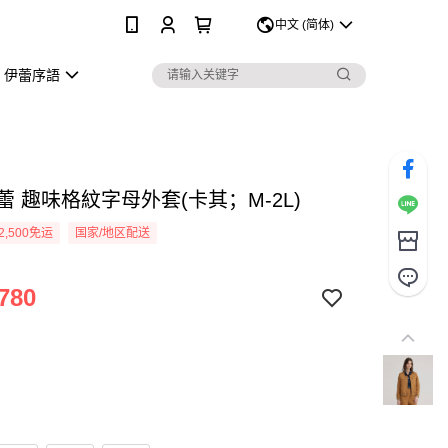
0
中文 (简体)
伊蕾序語
伊蕾 趣味格紋字母外套(卡其；M-2L)
2,500免运
国家/地区配送
780