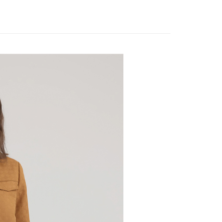
20，满NT$2,500(含以上)免运费
EY】
全部商品│ALL
短信链接打开账单后，可选择 “超商条码／台湾大直营门市／银行转
限為 14 天。唯有下載 AFTEE App 成為 AFTEE 會員者方能
／iPASS MONEY”等通路缴费。
45 天內付款之服務。
貨付款
项】
20，满NT$2,500(含以上)免运费
為商家向您請款的時間，再加上使用AFTEE可延長的天數所計
款
务系由 “台湾大哥大股份有限公司”所提供，让用户于交易时，得通
AFTEE下訂可以延長您收到商品前的繳費天數，但無法保證一
购买商品或服务，并由商店将买卖／分期付款买卖价金债权让与
限內收到商品(例如:預購商品或預計到貨時間較長者)。因此無論
爾富取貨
，依约使用本公司账单缴交账款。
否，仍需要請您在AFTEE規定的時間內完成繳費。
20，满NT$2,500(含以上)免运费
同意付款使用 “大哥付你分期”之契约关系目的，商店将以您的个人
含姓名、电话或地址）提供予台湾大哥大进项收集、处理及利
限制
付款
湾大哥大与本人进行分期账单所需资料之确认、核对及更正。
使用 AFTEE 時，將依認證結果及本公司審查結果，核予每個人不同
用户服务条款，请详阅以下链接：
https://oppay.tw/userRule
度
20，满NT$2,500(含以上)免运费
額須大於NT$30
僅支援台灣會員
1取貨
20，满NT$2,500(含以上)免运费
條款
E先享後付」(下稱本服務)乃由恩沛科技股份有限公司(下稱 AFTEE
並由 AFTEE 向您收取款項。因使用本服務所須提供之個人資料
限於訂購人姓名、電話，收件人姓名、電話、收件地址)，將交付
20，满NT$2,500(含以上)免运费
EE 於本服務必要服務範圍內運用。關於 AFTEE 對於個人資料之蒐
利用，詳參 AFTEE 官網之『個人資料蒐集、處理及利用告知聲
s://aftee.tw/privacypolicy/
）。
20，满NT$2,500(含以上)免运费
繳費期限，將根據當次的金額加收年利率 16% 的逾期滯納金。
市自取
使用者，請事先徵得法定代理人或監護人之同意方可使用