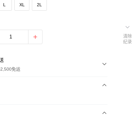
L
XL
2L
清除
纪录
送
2,500免运
次付款
期付款
利率，每期
NT$593
21家银行
库商业银行
第一商业银行
付款
业银行
彰化商业银行