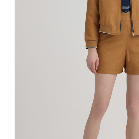
AFTEE。
免运费
若您對於
海外配送
聯繫恩沛
同必要之購
人資料，