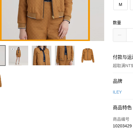
M
数量
付款与运
超取满NT$
付款方式
品牌
信用卡一
ILEY
信用卡分
商品特色
3期 0
商品编号
合作金
超商取货
10203429
华南商