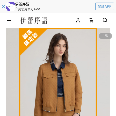
伊蕾序語
開啟APP
立刻使用官方APP
0
1
/
6