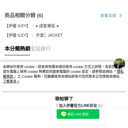
商品相關分類 (6)
查看全部
【伊蕾 ILEY】
▸ 成套專區 ◂
【伊蕾 ILEY】
外套│ JACKET
本分類熱銷
全站排行
本網站中使用 cookie，欲查詢有關本網站使用 cookie 方式之詳情，及若您不希
熱門標籤
望在電腦上使用 cookie 時應如何變更電腦的 cookie 設定，請參閱本網站「
隱私
權條款
」之 Cookie 聲明。您繼續使用本網站即表示您同意本公司得按本網站使
用條款之 Cookie 聲明使用 cookie。
了解更多 >
我知道了
\ 加入伊蕾官方LINE好友 /
連結 LINE 帳號