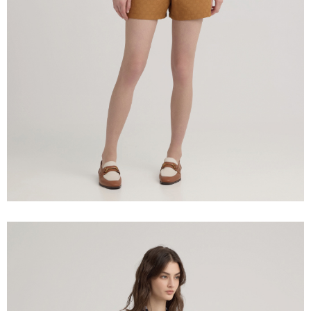
宅配離島
４．使用「AFTEE先享後付」時，將依據個別帳號之用戶狀況，依本公司即
每筆NT$120，滿NT$2,500(含以上)免運費
時審查核予不同之上限額度；若仍有額度不足之情形，本公司將視審查結果
請求用戶進行身份認證。
付款後門市自取
５．嚴禁一人註冊多個帳號或使用他人資訊註冊。若發現惡意使用之情形，
恩沛科技股份有限公司將有權停止該用戶之使用額度並採取法律行動。
免運費
海外配送
查看運費