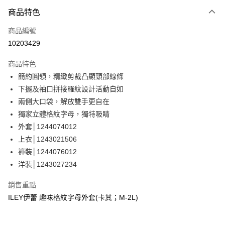
3 期 0 利率 每期
NT$593
21家銀行
商品特色
合作金庫商業銀行
第一商業銀行
超商取貨付款
商品編號
華南商業銀行
彰化商業銀行
10203429
LINE Pay
上海商業儲蓄銀行
台北富邦商業銀行
國泰世華商業銀行
兆豐國際商業銀行
商品特色
Apple Pay
臺灣中小企業銀行
台中商業銀行
簡約圓領，精緻剪裁凸顯頸部線條
匯豐（台灣）商業銀行
華泰商業銀行
街口支付
下擺及袖口拼接羅紋設計活動自如
聯邦商業銀行
遠東國際商業銀行
元大商業銀行
永豐商業銀行
兩側大口袋，解放雙手更自在
悠遊付
玉山商業銀行
星展（台灣）商業銀行
獨家立體格紋字母，獨特吸睛
台新國際商業銀行
中國信託商業銀行
全盈+PAY
外套│1244074012
台灣樂天信用卡公司
上衣│1243021506
大哥付你分期
褲裝│1244076012
相關說明
洋裝│1243027234
【大哥付你分期使用說明】
AFTEE先享後付
1.本服務由台灣大哥大提供，台灣大哥大用戶可立即使用無須另外申請。
2.付款方式選擇「大哥付你分期」，訂單成立後會自動跳轉到大哥付的交易
相關說明
銷售重點
流程，驗證手機門號後，選擇欲分期的期數、繳款截止日，確認付款後即完
【關於「AFTEE先享後付」】
ILEY伊蕾 趣味格紋字母外套(卡其；M-2L)
成交易。
AFTEE先享後付是「在收到商品之後才付款」的支付方式。 讓您購物簡單
運送方式
3.實際核准額度、可分期數及費用金額請依後續交易確認頁面所載為準。
便利好安心！
4.訂單成立30分鐘內，如未前往確認交易或遇審核未通過，訂單將自動取
１．簡單：不需註冊會員、不需綁卡、不需儲值。