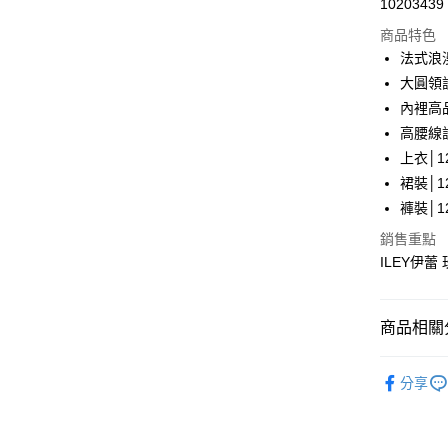
10203439
華南商
LINE Pay
上海商
商品特色
國泰世
法式浪
Apple Pay
臺灣中
大圓領
匯豐（
街口支付
內裡高
聯邦商
高腰線
元大商
悠遊付
上衣│12
玉山商
台新國
全盈+PAY
裙裝│12
台灣樂
褲裝│12
大哥付你
銷售重點
相關說明
ILEY伊
【大哥付
AFTEE先
1.本服務
2.付款方
相關說明
流程，驗
【關於「A
商品相關分
完成交易
AFTEE
3.實際核
便利好安
運送方式
【伊蕾 IL
4.訂單成
１．簡單
分享
消。如遇
２．便利
全家取貨
【伊蕾 IL
無法說明
３．安心
【繳款方
每筆NT$1
【伊蕾 IL
1.分期款
【「AFT