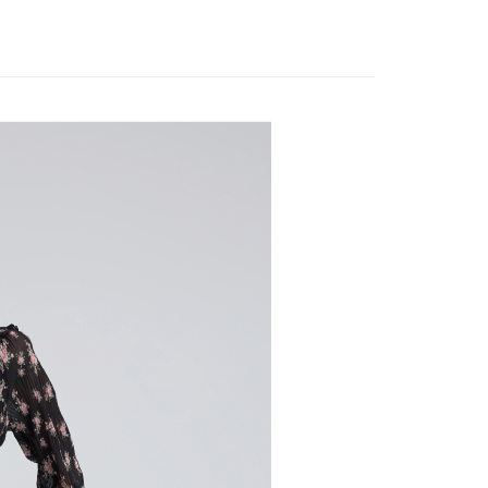
家取貨
方式選擇「AFTEE先享後付」後，將跳轉至「AFTEE先享後
EY】
全部商品│ALL
訊連結打開帳單後，可選擇「超商條碼／台灣大直營門市／銀行轉
頁面，進行簡訊認證並確認金額後，即可完成結帳。
20，滿NT$2,500(含以上)免運費
付／iPASS MONEY」等通路繳費。
成立數日內，您將收到繳費通知簡訊。
費通知簡訊後14天內，點擊此簡訊中的連結，可透過四大超商
貨付款
EY】
氣質顯瘦雪紡
項】
網路銀行／等多元方式進行付款，方視為交易完成。
係由「台灣大哥大股份有限公司」（以下簡稱本公司）所提供，讓
20，滿NT$2,500(含以上)免運費
：結帳手續完成當下不需立刻繳費，但若您需要取消訂單，請聯
款
易時，得透過本服務購買商品或服務，並由商店將買賣／分期付
的店家。未經商家同意取消之訂單仍視為有效，需透過AFTEE
金債權讓與本公司後，依約使用本公司帳單繳交帳款。
繳納相關費用。
爾富取貨
意付款使用「大哥付你分期」之契約關係目的，商店將以您的個人
否成功請以「AFTEE先享後付 」之結帳頁面顯示為準，若有關於
20，滿NT$2,500(含以上)免運費
含姓名、電話或地址）提供予台灣大哥大進項蒐集、處理及利
功／繳費後需取消欲退款等相關疑問，請聯繫「AFTEE先享後
公司與您本人進行分期帳單所需資料之確認、核對及更正。
援中心」
https://netprotections.freshdesk.com/support/home
付款
戶服務條款，請詳閱以下連結：
https://oppay.tw/userRule
項】
20，滿NT$2,500(含以上)免運費
恩沛科技股份有限公司提供之「AFTEE先享後付」服務完成之
依本服務之必要範圍內提供個人資料，並將交易相關給付款項請
1取貨
讓予恩沛科技股份有限公司。
20，滿NT$2,500(含以上)免運費
個人資料處理事宜，請瀏覽以下網址：
ee.tw/terms/#terms3
年的使用者請事先徵得法定代理人或監護人之同意方可使用
E先享後付」，若未經同意申辦者引起之損失，本公司不負相關責
20，滿NT$2,500(含以上)免運費
AFTEE先享後付」時，將依據個別帳號之用戶狀況，依本公司
核予不同之上限額度；若仍有額度不足之情形，本公司將視審查
20，滿NT$2,500(含以上)免運費
用戶進行身份認證。
一人註冊多個帳號或使用他人資訊註冊。若發現惡意使用之情