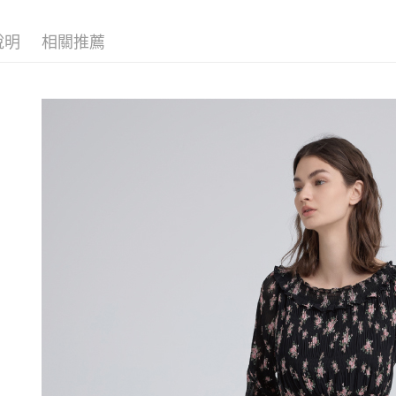
醒簡訊。
付款後全
１．於結帳
【伊蕾 IL
2.透過簡
付」結帳
每筆NT$1
說明
相關推薦
帳／街口支
活動專區
２．訂單
３．收到繳
萊爾富取
【伊蕾 IL
【注意事
／ATM／
1.本服務
每筆NT$1
※ 請注意
網路限定
用戶於交
絡購買商品
款買賣價
先享後付
付款後萊
2.基於同
※ 交易是
每筆NT$1
資料（包
是否繳費成
用，由本
付客戶支
7-11取貨
3.完整用
【注意事
每筆NT$1
１．透過由
交易，需
付款後7-1
求債權轉
每筆NT$1
２．關於
https://aft
宅配
３．未成
「AFTE
每筆NT$1
任。
４．使用「
宅配離島
即時審查
每筆NT$1
結果請求
５．嚴禁