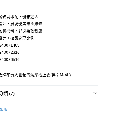
業銀行
彰化商業銀行
業儲蓄銀行
台北富邦商業銀行
華商業銀行
兆豐國際商業銀行
漫玫瑰印花，優雅迷人
小企業銀行
台中商業銀行
設計，展現優美鎖骨線條
台灣）商業銀行
華泰商業銀行
品質棉料，舒適柔軟親膚
業銀行
遠東國際商業銀行
設計，拉長身形比例
業銀行
永豐商業銀行
43071409
業銀行
星展（台灣）商業銀行
際商業銀行
中國信託商業銀行
43072316
天信用卡公司
43026516
分期
蕾 玫瑰花漾大圓領雪紡壓摺上衣(黑；M-XL)
你分期使用說明】
享後付
由台灣大哥大提供，台灣大哥大用戶可立即使用無須另外申請。
式選擇「大哥付你分期」，訂單成立後會自動跳轉到大哥付的交易
證手機門號後，選擇欲分期的期數、繳款截止日，確認付款後即
FTEE先享後付」】
類 (7)
。
先享後付是「在收到商品之後才付款」的支付方式。 讓您購物簡單
准額度、可分期數及費用金額請依後續交易確認頁面所載為準。
心！
EY】
➤ Outlet│秋冬精選
立30分鐘內，如未前往確認交易或遇審核未通過，訂單將自動取
：不需註冊會員、不需綁卡、不需儲值。
客服
「轉專審核」未通過狀況，表示未達大哥付你分期系統評分，恕
：只要手機號碼，簡訊認證，即可結帳。
付款
EY】
雪紡│CHIFFON
評估內容。
：先確認商品／服務後，再付款。
式說明】
20，滿NT$2,500(含以上)免運費
EY】
精英職場穿搭
項不併入電信帳單，「大哥付你分期」於每月結算日後寄送繳費提
EE先享後付」結帳流程】