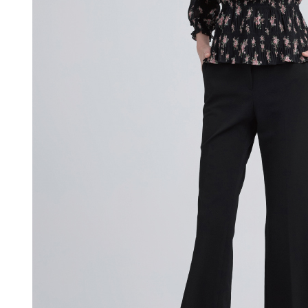
付款後門
形，恩沛
動。
免運費
海外配送