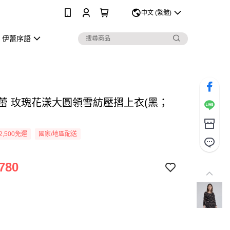
0
中文 (繁體)
伊蕾序語
Y伊蕾 玫瑰花漾大圓領雪紡壓摺上衣(黑；
2,500免運
國家/地區配送
780