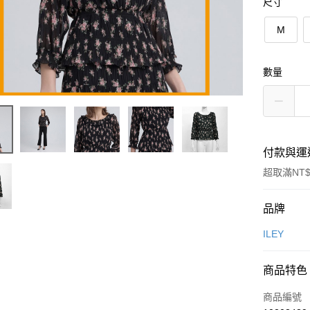
尺寸
M
數量
付款與運
超取滿NT$
付款方式
品牌
信用卡一
ILEY
信用卡分
商品特色
3 期 
商品編號
合作金
超商取貨