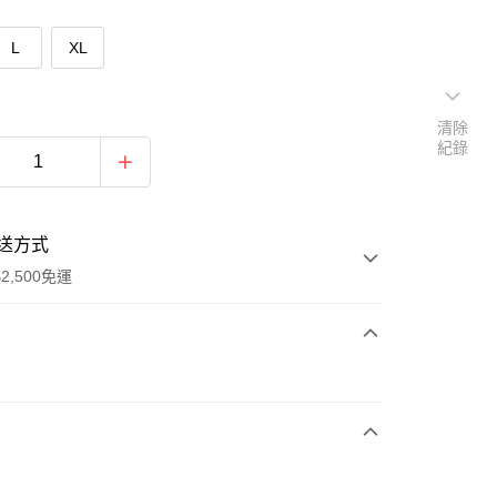
L
XL
清除
紀錄
送方式
2,500免運
次付款
期付款
0 利率 每期
NT$593
21家銀行
庫商業銀行
第一商業銀行
付款