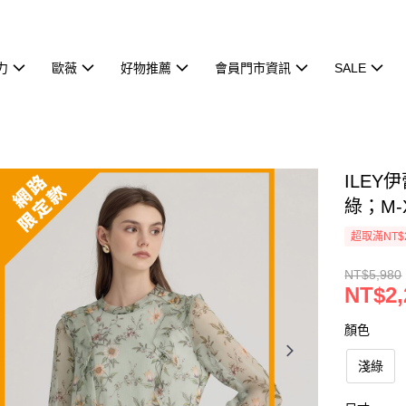
力
歐薇
好物推薦
會員門市資訊
SALE
ILE
綠；M-
超取滿NT$
NT$5,980
NT$2,
顏色
淺綠