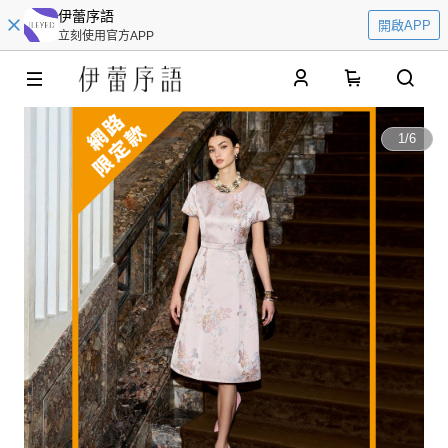
伊蕾序語
開啟APP
立刻使用官方APP
0
1
/
6