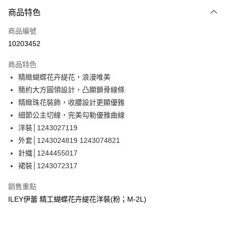
3 期 0 利率 每期
NT$1,160
21家銀行
商品特色
合作金庫商業銀行
第一商業銀行
超商取貨付款
商品編號
華南商業銀行
彰化商業銀行
10203452
LINE Pay
上海商業儲蓄銀行
台北富邦商業銀行
國泰世華商業銀行
兆豐國際商業銀行
商品特色
Apple Pay
臺灣中小企業銀行
台中商業銀行
精緻蝴蝶花卉緹花，浪漫唯美
匯豐（台灣）商業銀行
華泰商業銀行
街口支付
簡約大方圓領設計，凸顯鎖骨線條
聯邦商業銀行
遠東國際商業銀行
元大商業銀行
永豐商業銀行
精緻珠花裝飾，收腰設計更顯優雅
悠遊付
玉山商業銀行
星展（台灣）商業銀行
細節公主切線，完美勾勒優雅曲線
台新國際商業銀行
中國信託商業銀行
全盈+PAY
洋裝│1243027119
台灣樂天信用卡公司
外套│1243024819 1243074821
大哥付你分期
針織│1244455017
相關說明
裙裝│1243072317
【大哥付你分期使用說明】
AFTEE先享後付
1.本服務由台灣大哥大提供，台灣大哥大用戶可立即使用無須另外申請。
2.付款方式選擇「大哥付你分期」，訂單成立後會自動跳轉到大哥付的交易
相關說明
銷售重點
流程，驗證手機門號後，選擇欲分期的期數、繳款截止日，確認付款後即完
【關於「AFTEE先享後付」】
ILEY伊蕾 精工蝴蝶花卉緹花洋裝(粉；M-2L)
成交易。
AFTEE先享後付是「在收到商品之後才付款」的支付方式。 讓您購物簡單
運送方式
3.實際核准額度、可分期數及費用金額請依後續交易確認頁面所載為準。
便利好安心！
4.訂單成立30分鐘內，如未前往確認交易或遇審核未通過，訂單將自動取
１．簡單：不需註冊會員、不需綁卡、不需儲值。