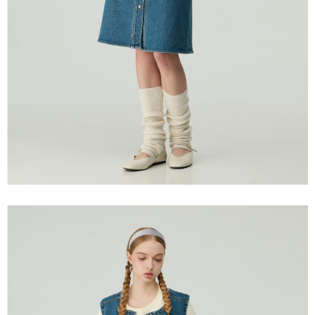
「AFTEE先享後付」，若未經同意申辦者引起之損失，本公司不負相關責
任。
宅配離島
４．使用「AFTEE先享後付」時，將依據個別帳號之用戶狀況，依本公司即
每筆NT$120，滿NT$2,500(含以上)免運費
時審查核予不同之上限額度；若仍有額度不足之情形，本公司將視審查結果
請求用戶進行身份認證。
付款後門市自取
５．嚴禁一人註冊多個帳號或使用他人資訊註冊。若發現惡意使用之情形，
恩沛科技股份有限公司將有權停止該用戶之使用額度並採取法律行動。
免運費
海外配送
查看運費