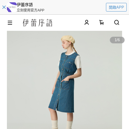
伊蕾序語
開啟APP
立刻使用官方APP
0
1
/
6