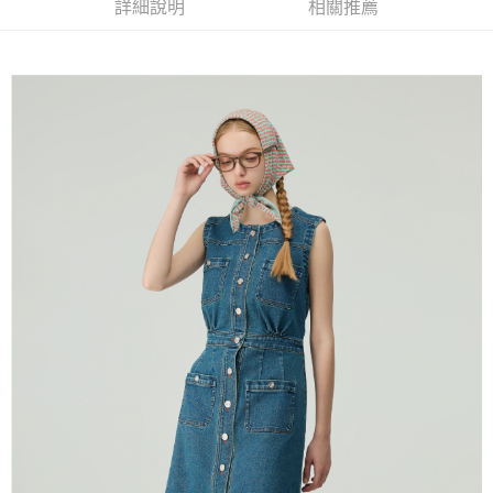
便利好安心！
詳細說明
相關推薦
4.訂單成立30分鐘內，如未前往確認交易或遇審核未通過，訂單將自動取
１．簡單：不需註冊會員、不需綁卡、不需儲值。
全家取貨付款
消。如遇「轉專審核」未通過狀況，表示未達大哥付你分期系統評分，恕無
２．便利：只要手機號碼，簡訊認證，即可結帳。
法說明評估內容。
每筆NT$120，滿NT$2,500(含以上)免運費
３．安心：先確認商品／服務後，再付款。
【繳款方式說明】
1.分期款項不併入電信帳單，「大哥付你分期」於每月結算日後寄送繳費提
付款後全家取貨
【「AFTEE先享後付」結帳流程】
醒簡訊。
１．於結帳方式選擇「AFTEE先享後付」後，將跳轉至「AFTEE先享後付」
每筆NT$120，滿NT$2,500(含以上)免運費
2.透過簡訊連結打開帳單後，可選擇「超商條碼／台灣大直營門市／銀行轉
結帳頁面，進行簡訊認證並確認金額後，即可完成結帳。
帳／街口支付／iPASS MONEY」等通路繳費。
２．訂單成立數日內，您將收到繳費通知簡訊。
萊爾富取貨付款
３．收到繳費通知簡訊後14天內，點擊此簡訊中的連結，可透過四大超商／
【注意事項】
每筆NT$120，滿NT$2,500(含以上)免運費
ATM／網路銀行／等多元方式進行付款，方視為交易完成。
1.本服務係由「台灣大哥大股份有限公司」（以下簡稱本公司）所提供，讓
※ 請注意：結帳手續完成當下不需立刻繳費，但若您需要取消訂單，請聯絡
用戶於交易時，得透過本服務購買商品或服務，並由商店將買賣／分期付款
付款後萊爾富取貨
購買商品的店家。未經商家同意取消之訂單仍視為有效，需透過AFTEE先享
買賣價金債權讓與本公司後，依約使用本公司帳單繳交帳款。
後付繳納相關費用。
每筆NT$120，滿NT$2,500(含以上)免運費
2.基於同意付款使用「大哥付你分期」之契約關係目的，商店將以您的個人
※ 交易是否成功請以「AFTEE先享後付 」之結帳頁面顯示為準，若有關於
資料（包含姓名、電話或地址）提供予台灣大哥大進項蒐集、處理及利用，
是否繳費成功／繳費後需取消欲退款等相關疑問，請聯繫「AFTEE先享後付
7-11取貨付款
由本公司與您本人進行分期帳單所需資料之確認、核對及更正。
客戶支援中心」
https://netprotections.freshdesk.com/support/home
3.完整用戶服務條款，請詳閱以下連結：
https://oppay.tw/userRule
每筆NT$120，滿NT$2,500(含以上)免運費
【注意事項】
１．透過由恩沛科技股份有限公司提供之「AFTEE先享後付」服務完成之交
付款後7-11取貨
易，需依本服務之必要範圍內提供個人資料，並將交易相關給付款項請求債
每筆NT$120，滿NT$2,500(含以上)免運費
權轉讓予恩沛科技股份有限公司。
２．關於個人資料處理事宜，請瀏覽以下網址：
宅配
https://aftee.tw/terms/#terms3
３．未成年的使用者請事先徵得法定代理人或監護人之同意方可使用
每筆NT$120，滿NT$2,500(含以上)免運費