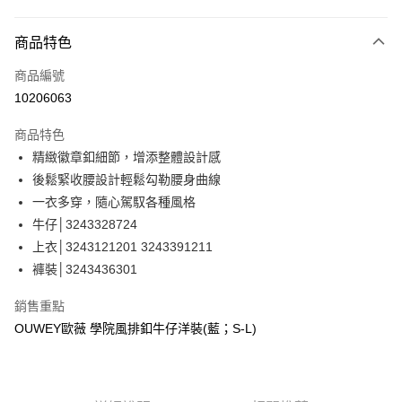
信用卡分期付款
3 期 0 利率 每期
NT$526
21家銀行
商品特色
合作金庫商業銀行
第一商業銀行
超商取貨付款
商品編號
華南商業銀行
彰化商業銀行
10206063
LINE Pay
上海商業儲蓄銀行
台北富邦商業銀行
國泰世華商業銀行
兆豐國際商業銀行
商品特色
Apple Pay
臺灣中小企業銀行
台中商業銀行
精緻徽章釦細節，增添整體設計感
匯豐（台灣）商業銀行
華泰商業銀行
街口支付
後鬆緊收腰設計輕鬆勾勒腰身曲線
聯邦商業銀行
遠東國際商業銀行
元大商業銀行
永豐商業銀行
一衣多穿，隨心駕馭各種風格
悠遊付
玉山商業銀行
星展（台灣）商業銀行
牛仔│3243328724
台新國際商業銀行
中國信託商業銀行
全盈+PAY
上衣│3243121201 3243391211
台灣樂天信用卡公司
褲裝│3243436301
大哥付你分期
相關說明
銷售重點
【大哥付你分期使用說明】
AFTEE先享後付
OUWEY歐薇 學院風排釦牛仔洋裝(藍；S-L)
1.本服務由台灣大哥大提供，台灣大哥大用戶可立即使用無須另外申請。
2.付款方式選擇「大哥付你分期」，訂單成立後會自動跳轉到大哥付的交易
相關說明
流程，驗證手機門號後，選擇欲分期的期數、繳款截止日，確認付款後即完
【關於「AFTEE先享後付」】
成交易。
AFTEE先享後付是「在收到商品之後才付款」的支付方式。 讓您購物簡單
運送方式
3.實際核准額度、可分期數及費用金額請依後續交易確認頁面所載為準。