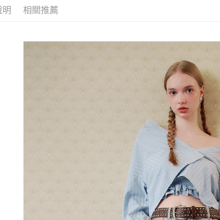
每筆NT$1
1.分期款
說明
相關推薦
【「AFT
【歐薇 OU
醒簡訊。
付款後全
１．於結帳
2.透過簡
【歐薇 OU
付」結帳
每筆NT$1
帳／街口支
２．訂單
活動專區
３．收到繳
萊爾富取
【注意事
／ATM／
1.本服務
每筆NT$1
※ 請注意
用戶於交
絡購買商品
款買賣價
先享後付
付款後萊
2.基於同
※ 交易是
每筆NT$1
資料（包
是否繳費成
用，由本
付客戶支
7-11取貨
3.完整用
【注意事
每筆NT$1
１．透過由
交易，需
付款後7-1
求債權轉
每筆NT$1
２．關於
https://aft
宅配
３．未成
「AFTE
每筆NT$1
任。
４．使用「
宅配離島
即時審查