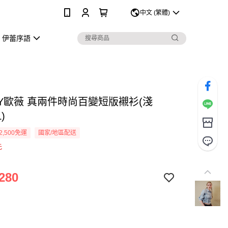
0
中文 (繁體)
伊蕾序語
EY歐薇 真兩件時尚百變短版襯衫(淺
)
2,500免運
國家/地區配送
元
280