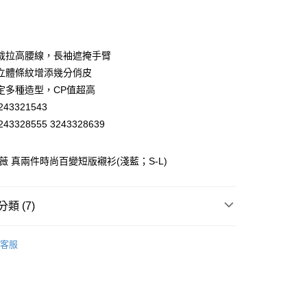
庫商業銀行
第一商業銀行
付款
業銀行
彰化商業銀行
業儲蓄銀行
台北富邦商業銀行
華商業銀行
兆豐國際商業銀行
裁拉高腰線，長袖遮掩手臂
小企業銀行
台中商業銀行
立體條紋增添幾分俏皮
台灣）商業銀行
華泰商業銀行
定多種造型，CP值超高
業銀行
遠東國際商業銀行
43321543
業銀行
永豐商業銀行
43328555 3243328639
業銀行
星展（台灣）商業銀行
際商業銀行
中國信託商業銀行
天信用卡公司
歐薇 真兩件時尚百變短版襯衫(淺藍；S-L)
分期
你分期使用說明】
享後付
類 (7)
由台灣大哥大提供，台灣大哥大用戶可立即使用無須另外申請。
式選擇「大哥付你分期」，訂單成立後會自動跳轉到大哥付的交易
WEY】
證手機門號後，選擇欲分期的期數、繳款截止日，確認付款後即
上衣│TOP
FTEE先享後付」】
客服
。
先享後付是「在收到商品之後才付款」的支付方式。 讓您購物簡單
WEY】
𝙎𝘼𝙇𝙀★買𝟯送𝟭
准額度、可分期數及費用金額請依後續交易確認頁面所載為準。
心！
立30分鐘內，如未前往確認交易或遇審核未通過，訂單將自動取
：不需註冊會員、不需綁卡、不需儲值。
WEY】
➤ Outlet│秋冬精選
「轉專審核」未通過狀況，表示未達大哥付你分期系統評分，恕
：只要手機號碼，簡訊認證，即可結帳。
付款
評估內容。
：先確認商品／服務後，再付款。
WEY】
薇甜職場女力
式說明】