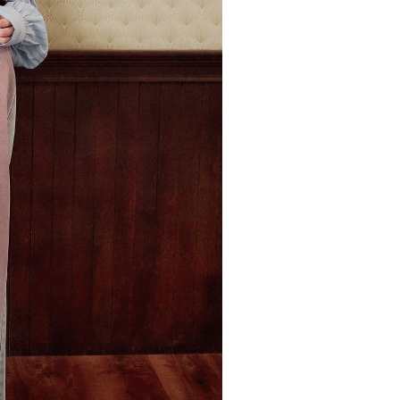
20，滿NT$2,500(含以上)免運費
用戶進行身份認證。
一人註冊多個帳號或使用他人資訊註冊。若發現惡意使用之情
市自取
科技股份有限公司將有權停止該用戶之使用額度並採取法律行
查看運費