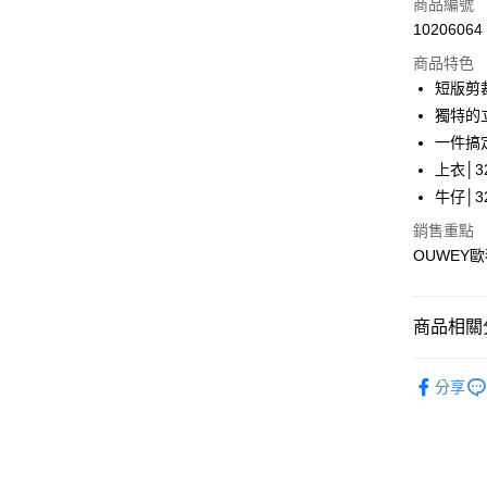
商品編號
合作金
超商取貨
10206064
華南商
LINE Pay
上海商
商品特色
國泰世
短版剪
Apple Pay
臺灣中
獨特的
匯豐（
街口支付
一件搞
聯邦商
上衣│32
元大商
悠遊付
牛仔│32
玉山商
台新國
全盈+PAY
銷售重點
台灣樂
OUWEY
大哥付你
相關說明
【大哥付
AFTEE先
商品相關分
1.本服務
2.付款方
相關說明
【歐薇 OU
流程，驗
【關於「A
分享
完成交易
AFTEE
【歐薇 OU
3.實際核
便利好安
運送方式
4.訂單成
１．簡單
【歐薇 OU
消。如遇
２．便利
全家取貨
無法說明
３．安心
【歐薇 OU
【繳款方