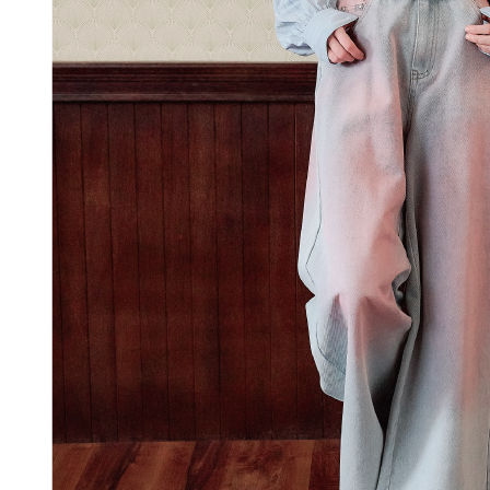
每筆NT$1
結果請求
５．嚴禁
付款後門
形，恩沛
動。
免運費
海外配送