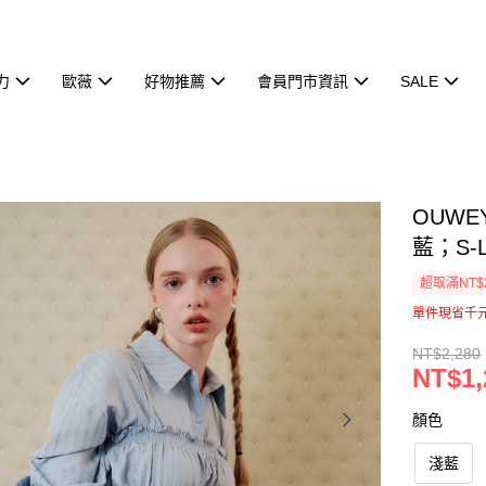
力
歐薇
好物推薦
會員門市資訊
SALE
OUW
藍；S-L
超取滿NT$
單件現省千
NT$2,280
NT$1,
顏色
淺藍