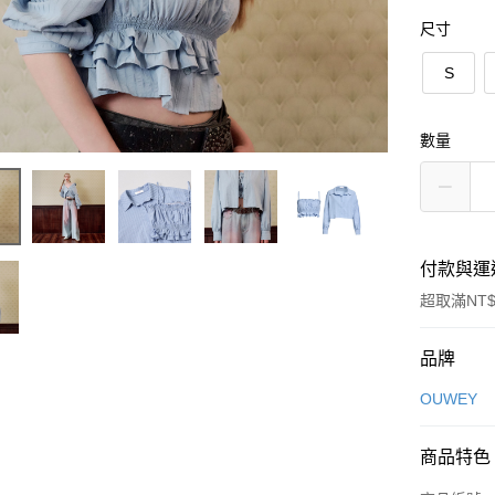
尺寸
S
數量
付款與運
超取滿NT$
付款方式
品牌
信用卡一
OUWEY
信用卡分
商品特色
3 期 