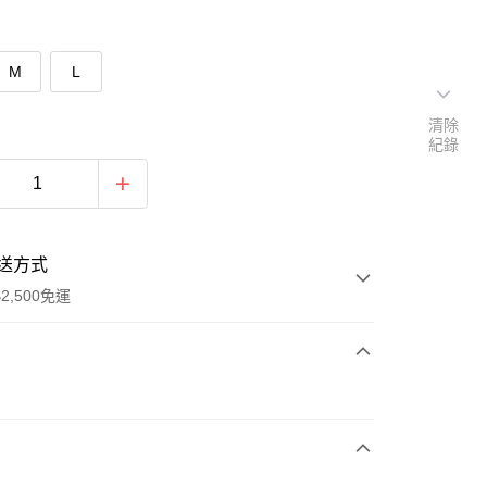
M
L
清除
紀錄
送方式
2,500免運
次付款
期付款
0 利率 每期
NT$426
21家銀行