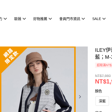
力
歐薇
好物推薦
會員門市資訊
SALE
ILE
藍；M-
超取滿NT$
NT$7,980
NT$1,
顏色
深藍