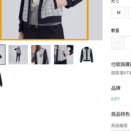
尺寸
M
數量
付款與運
超取滿NT$
付款方式
品牌
信用卡一
ILEY
信用卡分
商品特色
3 期 
商品編號
合作金
超商取貨