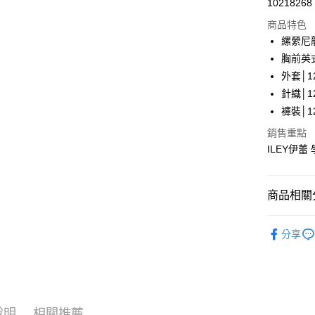
10218268
華南商
LINE Pay
上海商
商品特色
國泰世
縲縈尼
Apple Pay
臺灣中
胸前英
匯豐（
街口支付
外套│12
聯邦商
針織│12
元大商
悠遊付
褲裝│12
玉山商
台新國
全盈+PAY
銷售重點
台灣樂
ILEY伊
大哥付你
相關說明
【大哥付
AFTEE先
商品相關分
1.本服務
2.付款方
相關說明
【伊蕾 IL
流程，驗
【關於「A
分享
完成交易
AFTEE
【伊蕾 IL
3.實際核
便利好安
運送方式
4.訂單成
１．簡單
【伊蕾 IL
消。如遇
２．便利
全家取貨
無法說明
３．安心
【伊蕾 IL
【繳款方
每筆NT$1
1.分期款
說明
相關推薦
【「AFT