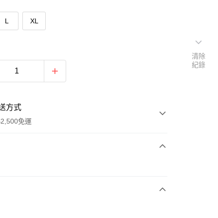
L
XL
清除
紀錄
送方式
2,500免運
次付款
期付款
0 利率 每期
NT$660
21家銀行
庫商業銀行
第一商業銀行
付款