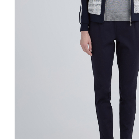
付款後門
形，恩沛
動。
免運費
海外配送