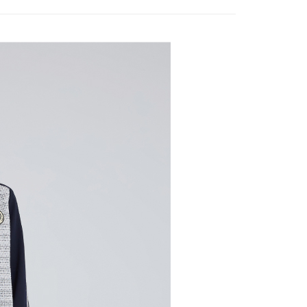
家取貨
方式選擇「AFTEE先享後付」後，將跳轉至「AFTEE先享後
訊連結打開帳單後，可選擇「超商條碼／台灣大直營門市／銀行轉
款
頁面，進行簡訊認證並確認金額後，即可完成結帳。
20，滿NT$2,500(含以上)免運費
付／iPASS MONEY」等通路繳費。
成立數日內，您將收到繳費通知簡訊。
費通知簡訊後14天內，點擊此簡訊中的連結，可透過四大超商
貨付款
項】
網路銀行／等多元方式進行付款，方視為交易完成。
係由「台灣大哥大股份有限公司」（以下簡稱本公司）所提供，讓
20，滿NT$2,500(含以上)免運費
：結帳手續完成當下不需立刻繳費，但若您需要取消訂單，請聯
易時，得透過本服務購買商品或服務，並由商店將買賣／分期付
的店家。未經商家同意取消之訂單仍視為有效，需透過AFTEE
金債權讓與本公司後，依約使用本公司帳單繳交帳款。
繳納相關費用。
爾富取貨
意付款使用「大哥付你分期」之契約關係目的，商店將以您的個人
否成功請以「AFTEE先享後付 」之結帳頁面顯示為準，若有關於
20，滿NT$2,500(含以上)免運費
含姓名、電話或地址）提供予台灣大哥大進項蒐集、處理及利
功／繳費後需取消欲退款等相關疑問，請聯繫「AFTEE先享後
公司與您本人進行分期帳單所需資料之確認、核對及更正。
援中心」
https://netprotections.freshdesk.com/support/home
付款
戶服務條款，請詳閱以下連結：
https://oppay.tw/userRule
項】
20，滿NT$2,500(含以上)免運費
恩沛科技股份有限公司提供之「AFTEE先享後付」服務完成之
依本服務之必要範圍內提供個人資料，並將交易相關給付款項請
1取貨
讓予恩沛科技股份有限公司。
20，滿NT$2,500(含以上)免運費
個人資料處理事宜，請瀏覽以下網址：
ee.tw/terms/#terms3
年的使用者請事先徵得法定代理人或監護人之同意方可使用
E先享後付」，若未經同意申辦者引起之損失，本公司不負相關責
20，滿NT$2,500(含以上)免運費
AFTEE先享後付」時，將依據個別帳號之用戶狀況，依本公司
核予不同之上限額度；若仍有額度不足之情形，本公司將視審查
20，滿NT$2,500(含以上)免運費
用戶進行身份認證。
一人註冊多個帳號或使用他人資訊註冊。若發現惡意使用之情