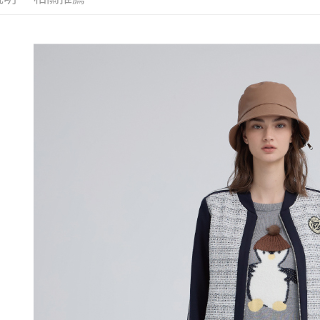
活動專區
醒簡訊。
付款後全
１．於結帳
2.透過簡
網路限定
付」結帳
每筆NT$1
帳／街口支
２．訂單
３．收到繳
萊爾富取
【注意事
／ATM／
1.本服務
每筆NT$1
※ 請注意
用戶於交
絡購買商品
款買賣價
先享後付
付款後萊
2.基於同
※ 交易是
每筆NT$1
資料（包
是否繳費成
用，由本
付客戶支
7-11取貨
3.完整用
【注意事
每筆NT$1
１．透過由
交易，需
付款後7-1
求債權轉
每筆NT$1
２．關於
https://aft
宅配
３．未成
「AFTE
每筆NT$1
任。
４．使用「
宅配離島
即時審查
每筆NT$1
結果請求
５．嚴禁