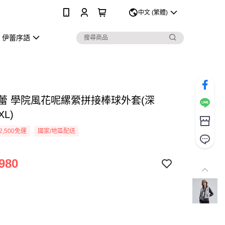
0
中文 (繁體)
伊蕾序語
Y伊蕾 學院風花呢縲縈拼接棒球外套(深
XL)
2,500免運
國家/地區配送
980