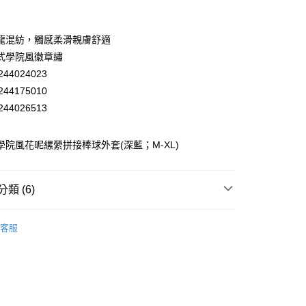
業銀行
彰化商業銀行
業儲蓄銀行
台北富邦商業銀行
華商業銀行
兆豐國際商業銀行
龍混紡，觸感柔滑親膚舒適
小企業銀行
台中商業銀行
式學院風徽章繡
台灣）商業銀行
華泰商業銀行
44024023
業銀行
遠東國際商業銀行
44175010
業銀行
永豐商業銀行
44026513
業銀行
星展（台灣）商業銀行
際商業銀行
中國信託商業銀行
天信用卡公司
蕾 學院風花呢縲縈拼接棒球外套(深藍；M-XL)
分期
你分期使用說明】
享後付
類 (6)
由台灣大哥大提供，台灣大哥大用戶可立即使用無須另外申請。
式選擇「大哥付你分期」，訂單成立後會自動跳轉到大哥付的交易
EY】
證手機門號後，選擇欲分期的期數、繳款截止日，確認付款後即
▸ MIT精選 ◂
FTEE先享後付」】
客服
。
先享後付是「在收到商品之後才付款」的支付方式。 讓您購物簡單
EY】
外套│ JACKET
准額度、可分期數及費用金額請依後續交易確認頁面所載為準。
心！
立30分鐘內，如未前往確認交易或遇審核未通過，訂單將自動取
：不需註冊會員、不需綁卡、不需儲值。
EY】
➤ Outlet│秋冬精選
「轉專審核」未通過狀況，表示未達大哥付你分期系統評分，恕
：只要手機號碼，簡訊認證，即可結帳。
付款
評估內容。
：先確認商品／服務後，再付款。
EY】
全部商品│ALL
式說明】
20，滿NT$2,500(含以上)免運費
項不併入電信帳單，「大哥付你分期」於每月結算日後寄送繳費提
EE先享後付」結帳流程】