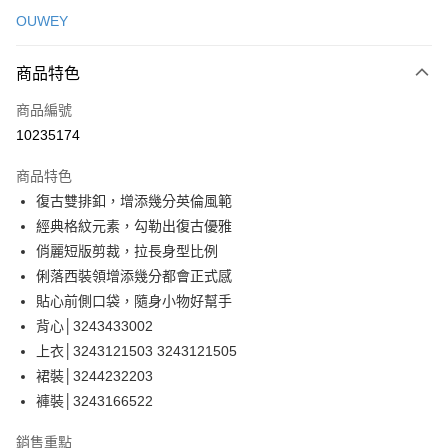
信用卡一次付款
OUWEY
信用卡分期付款
3 期 0 利率 每期
NT$426
21家銀行
商品特色
合作金庫商業銀行
第一商業銀行
超商取貨付款
商品編號
華南商業銀行
彰化商業銀行
10235174
LINE Pay
上海商業儲蓄銀行
台北富邦商業銀行
國泰世華商業銀行
兆豐國際商業銀行
商品特色
Apple Pay
臺灣中小企業銀行
台中商業銀行
復古雙排釦，增添幾分英倫風範
匯豐（台灣）商業銀行
華泰商業銀行
街口支付
經典格紋元素，勾勒出復古優雅
聯邦商業銀行
遠東國際商業銀行
元大商業銀行
永豐商業銀行
俏麗短版剪裁，拉長身型比例
悠遊付
玉山商業銀行
星展（台灣）商業銀行
俐落西裝領增添幾分都會正式感
台新國際商業銀行
中國信託商業銀行
全盈+PAY
貼心前側口袋，隨身小物好幫手
台灣樂天信用卡公司
背心│3243433002
大哥付你分期
上衣│3243121503 3243121505
相關說明
裙裝│3244232203
【大哥付你分期使用說明】
AFTEE先享後付
1.本服務由台灣大哥大提供，台灣大哥大用戶可立即使用無須另外申請。
褲裝│3243166522
2.付款方式選擇「大哥付你分期」，訂單成立後會自動跳轉到大哥付的交易
相關說明
流程，驗證手機門號後，選擇欲分期的期數、繳款截止日，確認付款後即完
【關於「AFTEE先享後付」】
銷售重點