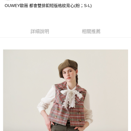
成交易。
AFTEE先享後付是「在收到商品之後才付款」的支付方式。 讓您購物簡單
運送方式
OUWEY歐薇 都會雙排釦短版格紋背心(粉；S-L)
3.實際核准額度、可分期數及費用金額請依後續交易確認頁面所載為準。
便利好安心！
4.訂單成立30分鐘內，如未前往確認交易或遇審核未通過，訂單將自動取
１．簡單：不需註冊會員、不需綁卡、不需儲值。
全家取貨付款
消。如遇「轉專審核」未通過狀況，表示未達大哥付你分期系統評分，恕無
２．便利：只要手機號碼，簡訊認證，即可結帳。
法說明評估內容。
每筆NT$120，滿NT$2,500(含以上)免運費
３．安心：先確認商品／服務後，再付款。
【繳款方式說明】
詳細說明
相關推薦
1.分期款項不併入電信帳單，「大哥付你分期」於每月結算日後寄送繳費提
付款後全家取貨
【「AFTEE先享後付」結帳流程】
醒簡訊。
１．於結帳方式選擇「AFTEE先享後付」後，將跳轉至「AFTEE先享後付」
每筆NT$120，滿NT$2,500(含以上)免運費
2.透過簡訊連結打開帳單後，可選擇「超商條碼／台灣大直營門市／銀行轉
結帳頁面，進行簡訊認證並確認金額後，即可完成結帳。
帳／街口支付／iPASS MONEY」等通路繳費。
２．訂單成立數日內，您將收到繳費通知簡訊。
萊爾富取貨付款
３．收到繳費通知簡訊後14天內，點擊此簡訊中的連結，可透過四大超商／
【注意事項】
每筆NT$120，滿NT$2,500(含以上)免運費
ATM／網路銀行／等多元方式進行付款，方視為交易完成。
1.本服務係由「台灣大哥大股份有限公司」（以下簡稱本公司）所提供，讓
※ 請注意：結帳手續完成當下不需立刻繳費，但若您需要取消訂單，請聯絡
用戶於交易時，得透過本服務購買商品或服務，並由商店將買賣／分期付款
付款後萊爾富取貨
購買商品的店家。未經商家同意取消之訂單仍視為有效，需透過AFTEE先享
買賣價金債權讓與本公司後，依約使用本公司帳單繳交帳款。
後付繳納相關費用。
每筆NT$120，滿NT$2,500(含以上)免運費
2.基於同意付款使用「大哥付你分期」之契約關係目的，商店將以您的個人
※ 交易是否成功請以「AFTEE先享後付 」之結帳頁面顯示為準，若有關於
資料（包含姓名、電話或地址）提供予台灣大哥大進項蒐集、處理及利用，
是否繳費成功／繳費後需取消欲退款等相關疑問，請聯繫「AFTEE先享後付
7-11取貨付款
由本公司與您本人進行分期帳單所需資料之確認、核對及更正。
客戶支援中心」
https://netprotections.freshdesk.com/support/home
3.完整用戶服務條款，請詳閱以下連結：
https://oppay.tw/userRule
每筆NT$120，滿NT$2,500(含以上)免運費
【注意事項】
１．透過由恩沛科技股份有限公司提供之「AFTEE先享後付」服務完成之交
付款後7-11取貨
易，需依本服務之必要範圍內提供個人資料，並將交易相關給付款項請求債
每筆NT$120，滿NT$2,500(含以上)免運費
權轉讓予恩沛科技股份有限公司。
２．關於個人資料處理事宜，請瀏覽以下網址：
宅配
https://aftee.tw/terms/#terms3