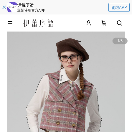
伊蕾序語
開啟APP
立刻使用官方APP
0
1
/
6