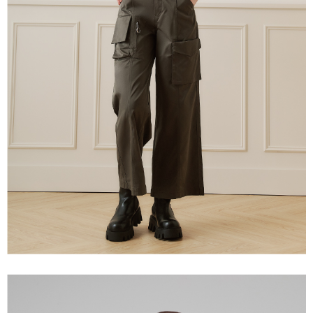
３．未成年的使用者請事先徵得法定代理人或監護人之同意方可使用
每筆NT$120，滿NT$2,500(含以上)免運費
「AFTEE先享後付」，若未經同意申辦者引起之損失，本公司不負相關責
任。
宅配離島
４．使用「AFTEE先享後付」時，將依據個別帳號之用戶狀況，依本公司即
每筆NT$120，滿NT$2,500(含以上)免運費
時審查核予不同之上限額度；若仍有額度不足之情形，本公司將視審查結果
請求用戶進行身份認證。
付款後門市自取
５．嚴禁一人註冊多個帳號或使用他人資訊註冊。若發現惡意使用之情形，
恩沛科技股份有限公司將有權停止該用戶之使用額度並採取法律行動。
免運費
海外配送
查看運費