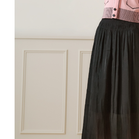
付款後門
形，恩沛
動。
免運費
海外配送