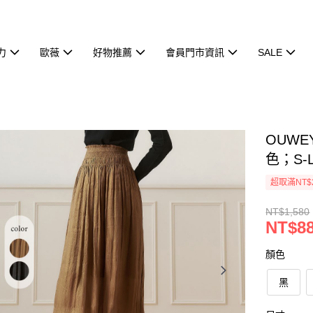
力
歐薇
好物推薦
會員門市資訊
SALE
OUW
色；S-L
超取滿NT$
NT$1,580
NT$8
顏色
黑