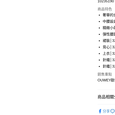
10235190
華南商
LINE Pay
上海商
商品特色
國泰世
奢華的
Apple Pay
臺灣中
中腰設
匯豐（
街口支付
精緻小
聯邦商
彈性腰
元大商
悠遊付
裙裝│32
玉山商
台新國
全盈+PAY
背心│32
台灣樂
上衣│32
大哥付你
針織│32
相關說明
針織│32
【大哥付
AFTEE先
1.本服務
銷售重點
2.付款方
相關說明
OUWEY
流程，驗
【關於「A
完成交易
AFTEE
3.實際核
便利好安
運送方式
4.訂單成
１．簡單
商品相關分
消。如遇
２．便利
全家取貨
無法說明
３．安心
【歐薇 OU
【繳款方
每筆NT$1
分享
1.分期款
【「AFT