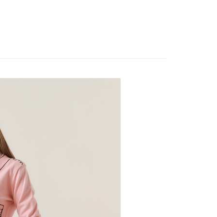
WEY】
𝙎𝘼𝙇𝙀★買𝟯送𝟭
家取貨
方式選擇「AFTEE先享後付」後，將跳轉至「AFTEE先享後
訊連結打開帳單後，可選擇「超商條碼／台灣大直營門市／銀行轉
WEY】
頁面，進行簡訊認證並確認金額後，即可完成結帳。
➤ Outlet│秋冬精選
20，滿NT$2,500(含以上)免運費
付／iPASS MONEY」等通路繳費。
成立數日內，您將收到繳費通知簡訊。
WEY】
全部商品│ALL
費通知簡訊後14天內，點擊此簡訊中的連結，可透過四大超商
貨付款
項】
網路銀行／等多元方式進行付款，方視為交易完成。
WEY】
𝙎𝘼𝙇𝙀│下著
係由「台灣大哥大股份有限公司」（以下簡稱本公司）所提供，讓
20，滿NT$2,500(含以上)免運費
：結帳手續完成當下不需立刻繳費，但若您需要取消訂單，請聯
易時，得透過本服務購買商品或服務，並由商店將買賣／分期付
的店家。未經商家同意取消之訂單仍視為有效，需透過AFTEE
WEY】
秋冬outlet↘$880
金債權讓與本公司後，依約使用本公司帳單繳交帳款。
繳納相關費用。
爾富取貨
意付款使用「大哥付你分期」之契約關係目的，商店將以您的個人
否成功請以「AFTEE先享後付 」之結帳頁面顯示為準，若有關於
20，滿NT$2,500(含以上)免運費
含姓名、電話或地址）提供予台灣大哥大進項蒐集、處理及利
功／繳費後需取消欲退款等相關疑問，請聯繫「AFTEE先享後
公司與您本人進行分期帳單所需資料之確認、核對及更正。
援中心」
https://netprotections.freshdesk.com/support/home
付款
戶服務條款，請詳閱以下連結：
https://oppay.tw/userRule
項】
20，滿NT$2,500(含以上)免運費
恩沛科技股份有限公司提供之「AFTEE先享後付」服務完成之
依本服務之必要範圍內提供個人資料，並將交易相關給付款項請
1取貨
讓予恩沛科技股份有限公司。
20，滿NT$2,500(含以上)免運費
個人資料處理事宜，請瀏覽以下網址：
ee.tw/terms/#terms3
年的使用者請事先徵得法定代理人或監護人之同意方可使用
E先享後付」，若未經同意申辦者引起之損失，本公司不負相關責
20，滿NT$2,500(含以上)免運費
AFTEE先享後付」時，將依據個別帳號之用戶狀況，依本公司
核予不同之上限額度；若仍有額度不足之情形，本公司將視審查
20，滿NT$2,500(含以上)免運費
用戶進行身份認證。
一人註冊多個帳號或使用他人資訊註冊。若發現惡意使用之情