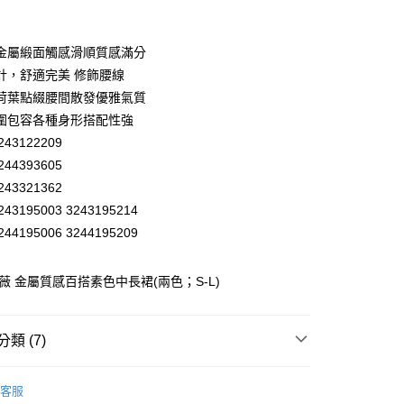
業銀行
彰化商業銀行
業儲蓄銀行
台北富邦商業銀行
華商業銀行
兆豐國際商業銀行
金屬緞面觸感滑順質感滿分
小企業銀行
台中商業銀行
計，舒適完美 修飾腰線
台灣）商業銀行
華泰商業銀行
荷葉點綴腰間散發優雅氣質
業銀行
遠東國際商業銀行
圍包容各種身形搭配性強
業銀行
永豐商業銀行
43122209
業銀行
星展（台灣）商業銀行
際商業銀行
中國信託商業銀行
44393605
天信用卡公司
43321362
分期
43195003 3243195214
44195006 3244195209
你分期使用說明】
享後付
由台灣大哥大提供，台灣大哥大用戶可立即使用無須另外申請。
式選擇「大哥付你分期」，訂單成立後會自動跳轉到大哥付的交易
歐薇 金屬質感百搭素色中長裙(兩色；S-L)
證手機門號後，選擇欲分期的期數、繳款截止日，確認付款後即
FTEE先享後付」】
。
先享後付是「在收到商品之後才付款」的支付方式。 讓您購物簡單
准額度、可分期數及費用金額請依後續交易確認頁面所載為準。
心！
立30分鐘內，如未前往確認交易或遇審核未通過，訂單將自動取
：不需註冊會員、不需綁卡、不需儲值。
類 (7)
「轉專審核」未通過狀況，表示未達大哥付你分期系統評分，恕
：只要手機號碼，簡訊認證，即可結帳。
付款
評估內容。
：先確認商品／服務後，再付款。
WEY】
裙裝│SKIRT
式說明】
20，滿NT$2,500(含以上)免運費
客服
項不併入電信帳單，「大哥付你分期」於每月結算日後寄送繳費提
EE先享後付」結帳流程】