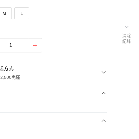
M
L
清除
紀錄
送方式
2,500免運
次付款
期付款
0 利率 每期
NT$293
21家銀行
庫商業銀行
第一商業銀行
付款