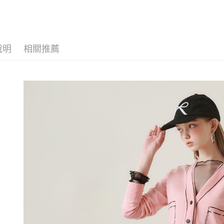
【歐薇 OU
醒簡訊。
付款後全
１．於結帳
2.透過簡
【歐薇 OU
付」結帳
每筆NT$1
帳／街口支
２．訂單
【歐薇 OU
３．收到繳
萊爾富取
【注意事
／ATM／
說明
相關推薦
【歐薇 OU
1.本服務
每筆NT$1
※ 請注意
用戶於交
絡購買商品
【歐薇 OU
款買賣價
先享後付
付款後萊
2.基於同
※ 交易是
活動專區
每筆NT$1
資料（包
是否繳費成
用，由本
付客戶支
7-11取貨
3.完整用
【注意事
每筆NT$1
１．透過由
交易，需
付款後7-1
求債權轉
每筆NT$1
２．關於
https://aft
宅配
３．未成
「AFTE
每筆NT$1
任。
４．使用「
宅配離島
即時審查
每筆NT$1
結果請求
５．嚴禁