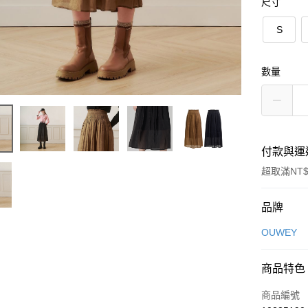
尺寸
S
數量
付款與運
超取滿NT$
付款方式
品牌
信用卡一
OUWEY
信用卡分
商品特色
3 期 
商品編號
合作金
超商取貨