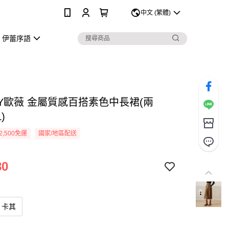
0
中文 (繁體)
伊蕾序語
EY歐薇 金屬質感百搭素色中長裙(兩
)
2,500免運
國家/地區配送
80
卡其