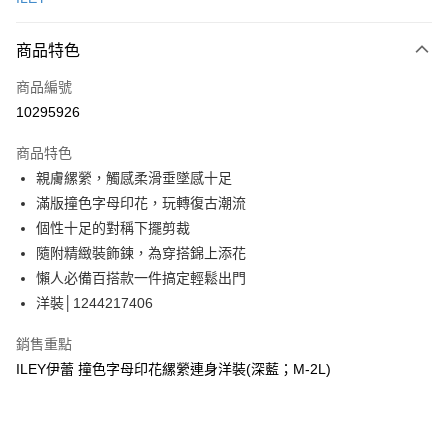
信用卡分期付款
3 期 0 利率 每期
NT$726
21家銀行
商品特色
合作金庫商業銀行
第一商業銀行
超商取貨付款
商品編號
華南商業銀行
彰化商業銀行
10295926
LINE Pay
上海商業儲蓄銀行
台北富邦商業銀行
國泰世華商業銀行
兆豐國際商業銀行
商品特色
Apple Pay
臺灣中小企業銀行
台中商業銀行
親膚縲縈，觸感柔滑垂墜感十足
匯豐（台灣）商業銀行
華泰商業銀行
街口支付
滿版撞色字母印花，玩轉復古潮流
聯邦商業銀行
遠東國際商業銀行
元大商業銀行
永豐商業銀行
個性十足的對稱下擺剪裁
悠遊付
玉山商業銀行
星展（台灣）商業銀行
隨附精緻裝飾鍊，為穿搭錦上添花
台新國際商業銀行
中國信託商業銀行
全盈+PAY
懶人必備百搭款一件搞定輕鬆出門
台灣樂天信用卡公司
洋裝│1244217406
大哥付你分期
相關說明
銷售重點
【大哥付你分期使用說明】
AFTEE先享後付
ILEY伊蕾 撞色字母印花縲縈連身洋裝(深藍；M-2L)
1.本服務由台灣大哥大提供，台灣大哥大用戶可立即使用無須另外申請。
2.付款方式選擇「大哥付你分期」，訂單成立後會自動跳轉到大哥付的交易
相關說明
流程，驗證手機門號後，選擇欲分期的期數、繳款截止日，確認付款後即完
【關於「AFTEE先享後付」】
成交易。
AFTEE先享後付是「在收到商品之後才付款」的支付方式。 讓您購物簡單
運送方式
3.實際核准額度、可分期數及費用金額請依後續交易確認頁面所載為準。