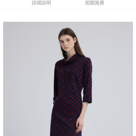
便利好安心！
詳細說明
相關推薦
4.訂單成立30分鐘內，如未前往確認交易或遇審核未通過，訂單將自動取
１．簡單：不需註冊會員、不需綁卡、不需儲值。
全家取貨付款
消。如遇「轉專審核」未通過狀況，表示未達大哥付你分期系統評分，恕無
２．便利：只要手機號碼，簡訊認證，即可結帳。
法說明評估內容。
每筆NT$120，滿NT$2,500(含以上)免運費
３．安心：先確認商品／服務後，再付款。
【繳款方式說明】
1.分期款項不併入電信帳單，「大哥付你分期」於每月結算日後寄送繳費提
付款後全家取貨
【「AFTEE先享後付」結帳流程】
醒簡訊。
１．於結帳方式選擇「AFTEE先享後付」後，將跳轉至「AFTEE先享後付」
每筆NT$120，滿NT$2,500(含以上)免運費
2.透過簡訊連結打開帳單後，可選擇「超商條碼／台灣大直營門市／銀行轉
結帳頁面，進行簡訊認證並確認金額後，即可完成結帳。
帳／街口支付／iPASS MONEY」等通路繳費。
２．訂單成立數日內，您將收到繳費通知簡訊。
萊爾富取貨付款
３．收到繳費通知簡訊後14天內，點擊此簡訊中的連結，可透過四大超商／
【注意事項】
每筆NT$120，滿NT$2,500(含以上)免運費
ATM／網路銀行／等多元方式進行付款，方視為交易完成。
1.本服務係由「台灣大哥大股份有限公司」（以下簡稱本公司）所提供，讓
※ 請注意：結帳手續完成當下不需立刻繳費，但若您需要取消訂單，請聯絡
用戶於交易時，得透過本服務購買商品或服務，並由商店將買賣／分期付款
付款後萊爾富取貨
購買商品的店家。未經商家同意取消之訂單仍視為有效，需透過AFTEE先享
買賣價金債權讓與本公司後，依約使用本公司帳單繳交帳款。
後付繳納相關費用。
每筆NT$120，滿NT$2,500(含以上)免運費
2.基於同意付款使用「大哥付你分期」之契約關係目的，商店將以您的個人
※ 交易是否成功請以「AFTEE先享後付 」之結帳頁面顯示為準，若有關於
資料（包含姓名、電話或地址）提供予台灣大哥大進項蒐集、處理及利用，
是否繳費成功／繳費後需取消欲退款等相關疑問，請聯繫「AFTEE先享後付
7-11取貨付款
由本公司與您本人進行分期帳單所需資料之確認、核對及更正。
客戶支援中心」
https://netprotections.freshdesk.com/support/home
3.完整用戶服務條款，請詳閱以下連結：
https://oppay.tw/userRule
每筆NT$120，滿NT$2,500(含以上)免運費
【注意事項】
１．透過由恩沛科技股份有限公司提供之「AFTEE先享後付」服務完成之交
付款後7-11取貨
易，需依本服務之必要範圍內提供個人資料，並將交易相關給付款項請求債
每筆NT$120，滿NT$2,500(含以上)免運費
權轉讓予恩沛科技股份有限公司。
２．關於個人資料處理事宜，請瀏覽以下網址：
宅配
https://aftee.tw/terms/#terms3
３．未成年的使用者請事先徵得法定代理人或監護人之同意方可使用
每筆NT$120，滿NT$2,500(含以上)免運費