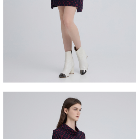
「AFTEE先享後付」，若未經同意申辦者引起之損失，本公司不負相關責
任。
宅配離島
４．使用「AFTEE先享後付」時，將依據個別帳號之用戶狀況，依本公司即
每筆NT$120，滿NT$2,500(含以上)免運費
時審查核予不同之上限額度；若仍有額度不足之情形，本公司將視審查結果
請求用戶進行身份認證。
付款後門市自取
５．嚴禁一人註冊多個帳號或使用他人資訊註冊。若發現惡意使用之情形，
恩沛科技股份有限公司將有權停止該用戶之使用額度並採取法律行動。
免運費
海外配送
查看運費