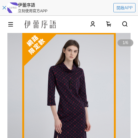
伊蕾序語
開啟APP
立刻使用官方APP
0
1
/
6