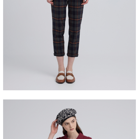
「AFTEE先享後付」，若未經同意申辦者引起之損失，本公司不負相關責
任。
宅配離島
４．使用「AFTEE先享後付」時，將依據個別帳號之用戶狀況，依本公司即
每筆NT$120，滿NT$2,500(含以上)免運費
時審查核予不同之上限額度；若仍有額度不足之情形，本公司將視審查結果
請求用戶進行身份認證。
付款後門市自取
５．嚴禁一人註冊多個帳號或使用他人資訊註冊。若發現惡意使用之情形，
恩沛科技股份有限公司將有權停止該用戶之使用額度並採取法律行動。
免運費
海外配送
查看運費