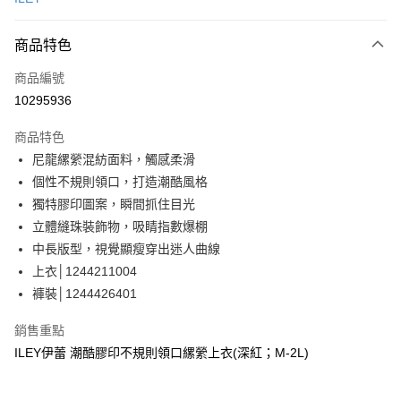
信用卡分期付款
3 期 0 利率 每期
NT$493
21家銀行
商品特色
合作金庫商業銀行
第一商業銀行
超商取貨付款
商品編號
華南商業銀行
彰化商業銀行
10295936
LINE Pay
上海商業儲蓄銀行
台北富邦商業銀行
國泰世華商業銀行
兆豐國際商業銀行
商品特色
Apple Pay
臺灣中小企業銀行
台中商業銀行
尼龍縲縈混紡面料，觸感柔滑
匯豐（台灣）商業銀行
華泰商業銀行
街口支付
個性不規則領口，打造潮酷風格
聯邦商業銀行
遠東國際商業銀行
元大商業銀行
永豐商業銀行
獨特膠印圖案，瞬間抓住目光
悠遊付
玉山商業銀行
星展（台灣）商業銀行
立體縫珠裝飾物，吸睛指數爆棚
台新國際商業銀行
中國信託商業銀行
全盈+PAY
中長版型，視覺顯瘦穿出迷人曲線
台灣樂天信用卡公司
上衣│1244211004
大哥付你分期
褲裝│1244426401
相關說明
【大哥付你分期使用說明】
AFTEE先享後付
銷售重點
1.本服務由台灣大哥大提供，台灣大哥大用戶可立即使用無須另外申請。
2.付款方式選擇「大哥付你分期」，訂單成立後會自動跳轉到大哥付的交易
相關說明
ILEY伊蕾 潮酷膠印不規則領口縲縈上衣(深紅；M-2L)
流程，驗證手機門號後，選擇欲分期的期數、繳款截止日，確認付款後即完
【關於「AFTEE先享後付」】
成交易。
AFTEE先享後付是「在收到商品之後才付款」的支付方式。 讓您購物簡單
運送方式
3.實際核准額度、可分期數及費用金額請依後續交易確認頁面所載為準。