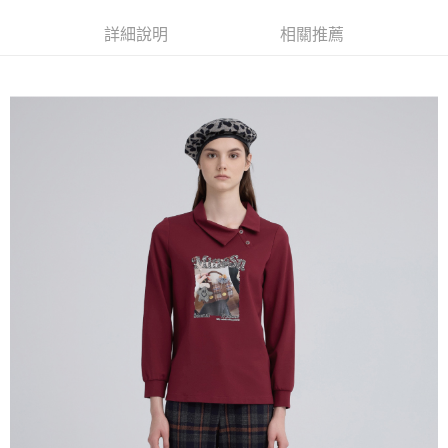
便利好安心！
4.訂單成立30分鐘內，如未前往確認交易或遇審核未通過，訂單將自動取
１．簡單：不需註冊會員、不需綁卡、不需儲值。
全家取貨付款
消。如遇「轉專審核」未通過狀況，表示未達大哥付你分期系統評分，恕無
詳細說明
相關推薦
２．便利：只要手機號碼，簡訊認證，即可結帳。
法說明評估內容。
每筆NT$120，滿NT$2,500(含以上)免運費
３．安心：先確認商品／服務後，再付款。
【繳款方式說明】
1.分期款項不併入電信帳單，「大哥付你分期」於每月結算日後寄送繳費提
付款後全家取貨
【「AFTEE先享後付」結帳流程】
醒簡訊。
１．於結帳方式選擇「AFTEE先享後付」後，將跳轉至「AFTEE先享後付」
每筆NT$120，滿NT$2,500(含以上)免運費
2.透過簡訊連結打開帳單後，可選擇「超商條碼／台灣大直營門市／銀行轉
結帳頁面，進行簡訊認證並確認金額後，即可完成結帳。
帳／街口支付／iPASS MONEY」等通路繳費。
２．訂單成立數日內，您將收到繳費通知簡訊。
萊爾富取貨付款
３．收到繳費通知簡訊後14天內，點擊此簡訊中的連結，可透過四大超商／
【注意事項】
每筆NT$120，滿NT$2,500(含以上)免運費
ATM／網路銀行／等多元方式進行付款，方視為交易完成。
1.本服務係由「台灣大哥大股份有限公司」（以下簡稱本公司）所提供，讓
※ 請注意：結帳手續完成當下不需立刻繳費，但若您需要取消訂單，請聯絡
用戶於交易時，得透過本服務購買商品或服務，並由商店將買賣／分期付款
付款後萊爾富取貨
購買商品的店家。未經商家同意取消之訂單仍視為有效，需透過AFTEE先享
買賣價金債權讓與本公司後，依約使用本公司帳單繳交帳款。
後付繳納相關費用。
每筆NT$120，滿NT$2,500(含以上)免運費
2.基於同意付款使用「大哥付你分期」之契約關係目的，商店將以您的個人
※ 交易是否成功請以「AFTEE先享後付 」之結帳頁面顯示為準，若有關於
資料（包含姓名、電話或地址）提供予台灣大哥大進項蒐集、處理及利用，
是否繳費成功／繳費後需取消欲退款等相關疑問，請聯繫「AFTEE先享後付
7-11取貨付款
由本公司與您本人進行分期帳單所需資料之確認、核對及更正。
客戶支援中心」
https://netprotections.freshdesk.com/support/home
3.完整用戶服務條款，請詳閱以下連結：
https://oppay.tw/userRule
每筆NT$120，滿NT$2,500(含以上)免運費
【注意事項】
１．透過由恩沛科技股份有限公司提供之「AFTEE先享後付」服務完成之交
付款後7-11取貨
易，需依本服務之必要範圍內提供個人資料，並將交易相關給付款項請求債
每筆NT$120，滿NT$2,500(含以上)免運費
權轉讓予恩沛科技股份有限公司。
２．關於個人資料處理事宜，請瀏覽以下網址：
宅配
https://aftee.tw/terms/#terms3
３．未成年的使用者請事先徵得法定代理人或監護人之同意方可使用
每筆NT$120，滿NT$2,500(含以上)免運費