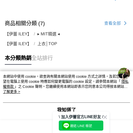
商品相關分類 (7)
查看全部
【伊蕾 ILEY】
▸ MIT精選 ◂
【伊蕾 ILEY】
上衣│TOP
本分類熱銷
全站排行
本網站中使用 cookie，欲查詢有關本網站使用 cookie 方式之詳情，及若您不希
熱門標籤
望在電腦上使用 cookie 時應如何變更電腦的 cookie 設定，請參閱本網站「
隱私
權條款
」之 Cookie 聲明。您繼續使用本網站即表示您同意本公司得按本網站使
用條款之 Cookie 聲明使用 cookie。
了解更多 >
我知道了
\ 加入伊蕾官方LINE好友 /
連結 LINE 帳號