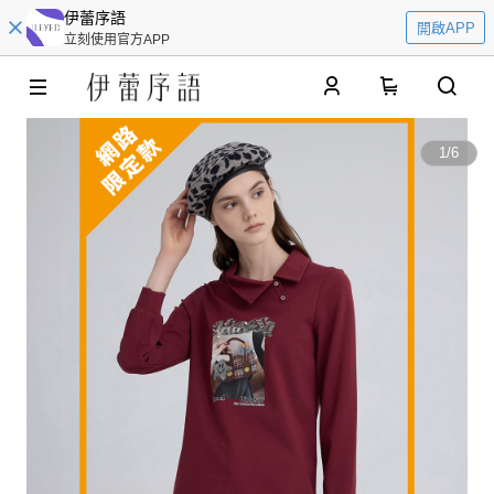
伊蕾序語
開啟APP
立刻使用官方APP
0
1
/
6