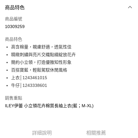
3 期 0 利率 每期
NT$426
21家銀行
商品特色
合作金庫商業銀行
第一商業銀行
超商取貨付款
商品編號
華南商業銀行
彰化商業銀行
10309259
LINE Pay
上海商業儲蓄銀行
台北富邦商業銀行
國泰世華商業銀行
兆豐國際商業銀行
商品特色
Apple Pay
臺灣中小企業銀行
台中商業銀行
高含棉量，親膚舒適，透氣性佳
匯豐（台灣）商業銀行
華泰商業銀行
街口支付
精緻刺繡與亮片交織點綴綻放花卉
聯邦商業銀行
遠東國際商業銀行
元大商業銀行
永豐商業銀行
簡約小立領，打造優雅知性形象
悠遊付
玉山商業銀行
星展（台灣）商業銀行
百搭寶藍，輕鬆駕馭休閒風格
台新國際商業銀行
中國信託商業銀行
全盈+PAY
上衣│1243461015
台灣樂天信用卡公司
牛仔│1243338601
大哥付你分期
相關說明
銷售重點
【大哥付你分期使用說明】
AFTEE先享後付
ILEY伊蕾 小立領花卉棉質長袖上衣(藍；M-XL)
1.本服務由台灣大哥大提供，台灣大哥大用戶可立即使用無須另外申請。
2.付款方式選擇「大哥付你分期」，訂單成立後會自動跳轉到大哥付的交易
相關說明
流程，驗證手機門號後，選擇欲分期的期數、繳款截止日，確認付款後即完
【關於「AFTEE先享後付」】
成交易。
AFTEE先享後付是「在收到商品之後才付款」的支付方式。 讓您購物簡單
運送方式
3.實際核准額度、可分期數及費用金額請依後續交易確認頁面所載為準。
便利好安心！
詳細說明
相關推薦
4.訂單成立30分鐘內，如未前往確認交易或遇審核未通過，訂單將自動取
１．簡單：不需註冊會員、不需綁卡、不需儲值。