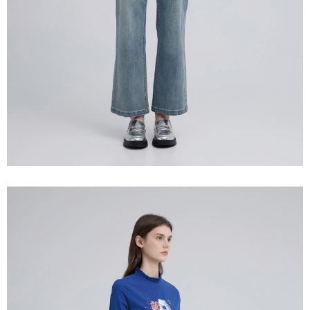
宅配離島
４．使用「AFTEE先享後付」時，將依據個別帳號之用戶狀況，依本公司即
每筆NT$120，滿NT$2,500(含以上)免運費
時審查核予不同之上限額度；若仍有額度不足之情形，本公司將視審查結果
請求用戶進行身份認證。
付款後門市自取
５．嚴禁一人註冊多個帳號或使用他人資訊註冊。若發現惡意使用之情形，
恩沛科技股份有限公司將有權停止該用戶之使用額度並採取法律行動。
免運費
海外配送
查看運費