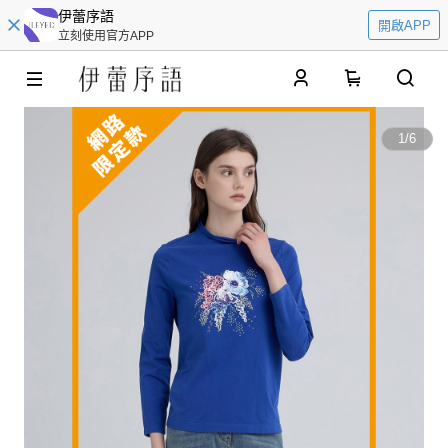
伊蕾序語
開啟APP
立刻使用官方APP
0
1
/
6