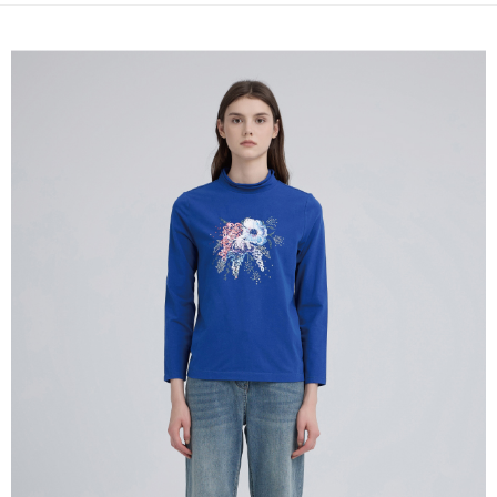
全家取貨付款
消。如遇「轉專審核」未通過狀況，表示未達大哥付你分期系統評分，恕無
２．便利：只要手機號碼，簡訊認證，即可結帳。
法說明評估內容。
每筆NT$120，滿NT$2,500(含以上)免運費
３．安心：先確認商品／服務後，再付款。
【繳款方式說明】
1.分期款項不併入電信帳單，「大哥付你分期」於每月結算日後寄送繳費提
付款後全家取貨
【「AFTEE先享後付」結帳流程】
醒簡訊。
１．於結帳方式選擇「AFTEE先享後付」後，將跳轉至「AFTEE先享後付」
每筆NT$120，滿NT$2,500(含以上)免運費
2.透過簡訊連結打開帳單後，可選擇「超商條碼／台灣大直營門市／銀行轉
結帳頁面，進行簡訊認證並確認金額後，即可完成結帳。
帳／街口支付／iPASS MONEY」等通路繳費。
２．訂單成立數日內，您將收到繳費通知簡訊。
萊爾富取貨付款
３．收到繳費通知簡訊後14天內，點擊此簡訊中的連結，可透過四大超商／
【注意事項】
每筆NT$120，滿NT$2,500(含以上)免運費
ATM／網路銀行／等多元方式進行付款，方視為交易完成。
1.本服務係由「台灣大哥大股份有限公司」（以下簡稱本公司）所提供，讓
※ 請注意：結帳手續完成當下不需立刻繳費，但若您需要取消訂單，請聯絡
用戶於交易時，得透過本服務購買商品或服務，並由商店將買賣／分期付款
付款後萊爾富取貨
購買商品的店家。未經商家同意取消之訂單仍視為有效，需透過AFTEE先享
買賣價金債權讓與本公司後，依約使用本公司帳單繳交帳款。
後付繳納相關費用。
每筆NT$120，滿NT$2,500(含以上)免運費
2.基於同意付款使用「大哥付你分期」之契約關係目的，商店將以您的個人
※ 交易是否成功請以「AFTEE先享後付 」之結帳頁面顯示為準，若有關於
資料（包含姓名、電話或地址）提供予台灣大哥大進項蒐集、處理及利用，
是否繳費成功／繳費後需取消欲退款等相關疑問，請聯繫「AFTEE先享後付
7-11取貨付款
由本公司與您本人進行分期帳單所需資料之確認、核對及更正。
客戶支援中心」
https://netprotections.freshdesk.com/support/home
3.完整用戶服務條款，請詳閱以下連結：
https://oppay.tw/userRule
每筆NT$120，滿NT$2,500(含以上)免運費
【注意事項】
１．透過由恩沛科技股份有限公司提供之「AFTEE先享後付」服務完成之交
付款後7-11取貨
易，需依本服務之必要範圍內提供個人資料，並將交易相關給付款項請求債
每筆NT$120，滿NT$2,500(含以上)免運費
權轉讓予恩沛科技股份有限公司。
２．關於個人資料處理事宜，請瀏覽以下網址：
宅配
https://aftee.tw/terms/#terms3
３．未成年的使用者請事先徵得法定代理人或監護人之同意方可使用
每筆NT$120，滿NT$2,500(含以上)免運費
「AFTEE先享後付」，若未經同意申辦者引起之損失，本公司不負相關責
任。